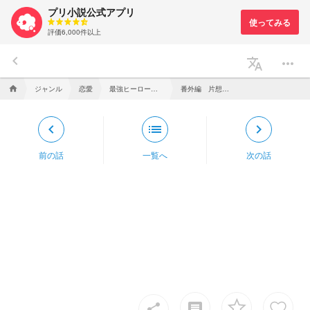
プリ小説公式アプリ
評価6,000件以上
keyboard_arrow_left
translate
more_horiz
ジャンル
恋愛
最強ヒーローは一年Ａ組
番外編 片想い組「夢主達を尾行したい」
home
keyboard_arrow_left
list
keyboard_arrow_right
前の話
一覧へ
次の話
insert_comment
share