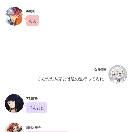
轟焦凍
ああ
白雲雪菜
あなたたち家とは逆の道行ってるね
耳郎響香
ほんとだ
麗日お茶子