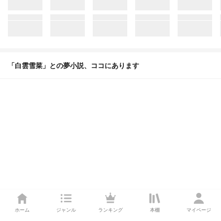
「白雲雪菜」との夢小説、ココにあります
ノベルスタジオならストーリーは無限大！
ホーム
ジャンル
ランキング
本棚
マイページ
あなただけの夢小説に出会える！