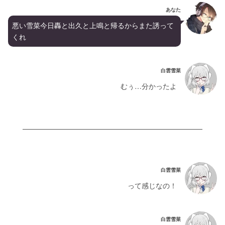
あなた
悪い雪菜今日轟と出久と上鳴と帰るからまた誘って
くれ
白雲雪菜
むぅ…分かったよ
白雲雪菜
って感じなの！
白雲雪菜