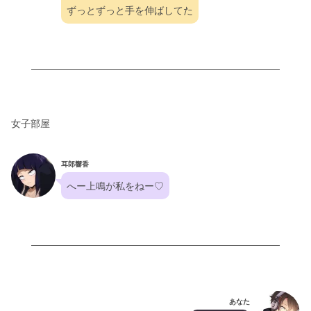
ずっとずっと手を伸ばしてた
女子部屋
耳郎響香
へー上鳴が私をねー♡
あなた