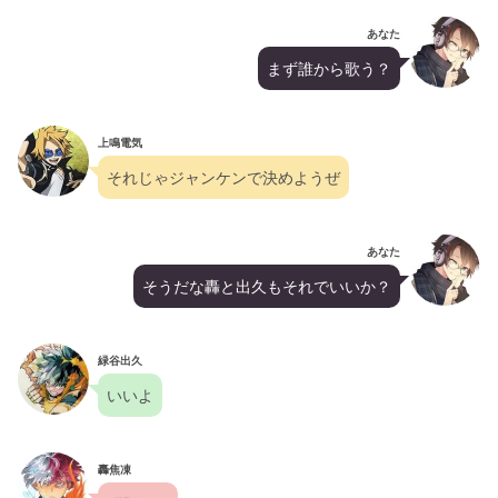
あなた
まず誰から歌う？
上鳴電気
それじゃジャンケンで決めようぜ
あなた
そうだな轟と出久もそれでいいか？
緑谷出久
いいよ
轟焦凍