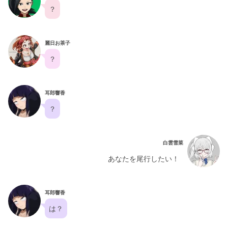
？
麗日お茶子
？
耳郎響香
？
白雲雪菜
あなたを尾行したい！
耳郎響香
は？