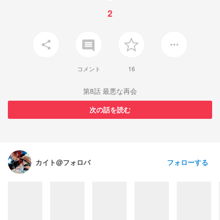
2
insert_comment
share
more_horiz
コメント
16
第8話 最悪な再会
次の話を読む
フォローする
カイト@フォロバ