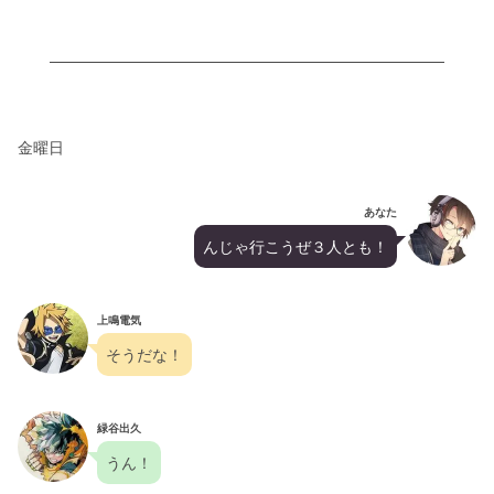
金曜日
あなた
んじゃ行こうぜ３人とも！
上鳴電気
そうだな！
緑谷出久
うん！