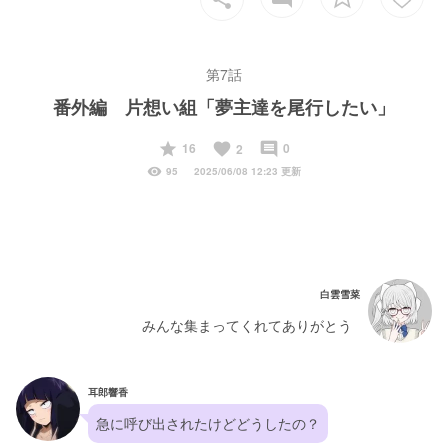
第7話
番外編 片想い組「夢主達を尾行したい」
start
favorite
insert_comment
16
0
2
visibility
95
2025/06/08 12:23 更新
白雲雪菜
みんな集まってくれてありがとう
耳郎響香
急に呼び出されたけどどうしたの？