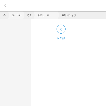
keyboard_arrow_left
ジャンル
恋愛
最強ヒーローは一年Ａ組
避難所にもヴィラン襲来 解決
home
keyboard_arrow_left
前の話