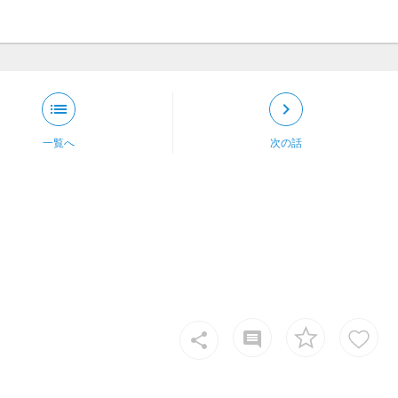
list
keyboard_arrow_right
一覧へ
次の話
insert_comment
share