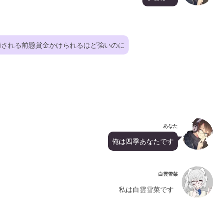
捕される前懸賞金かけられるほど強いのに
あなた
俺は四季あなたです
白雲雪菜
私は白雲雪菜です