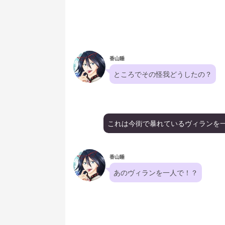
香山睡
ところでその怪我どうしたの？
これは今街で暴れているヴィランを
香山睡
あのヴィランを一人で！？