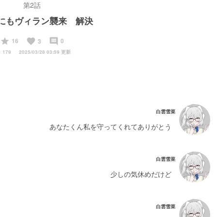
第2話
にもヴィラン襲来 解決
start
favorite
insert_comment
16
0
3
y
179
2025/03/28 03:59 更新
白雲雪菜
あなたくん私を守ってくれてありがとう
白雲雪菜
少しの気休めだけど
白雲雪菜