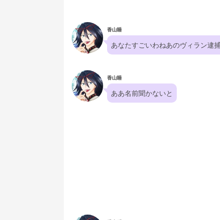
香山睡
あなたすごいわねあのヴィラン逮
香山睡
ああ名前聞かないと