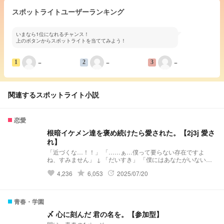
スポットライトユーザーランキング
いまなら1位になれるチャンス！
上のボタンからスポットライトを当ててみよう！
−
−
−
1
2
3
関連するスポットライト小説
恋愛
根暗イケメン達を褒め続けたら愛された。【2j3j 愛さ
れ】
「近づくな…！！」 「……ぁ…僕って要らない存在ですよ
ね、すみません」 ↓ 「だいすき」 「僕にはあなたがいないと
駄目なんです」 ♡ ♡ ♡ ♡ ♡ ♡
grade
4,236
6,053
2025/07/20
favorite
update
2025.3.22 ~
青春・学園
〆 心に刻んだ 君の名を。【参加型】