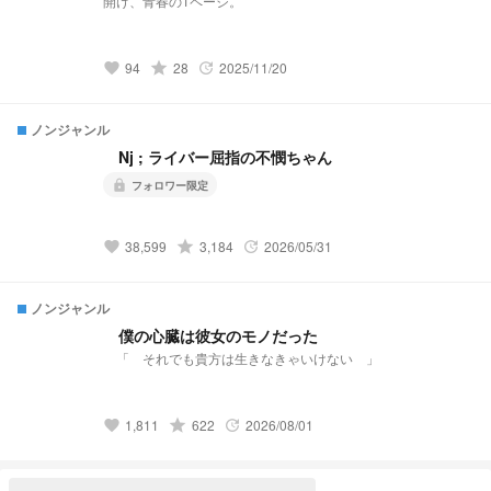
開け、青春の1ページ。
grade
94
28
2025/11/20
favorite
update
ノンジャンル
Nj ; ライバー屈指の不憫ちゃん
フォロワー限定
lock
grade
38,599
3,184
2026/05/31
favorite
update
ノンジャンル
僕の心臓は彼女のモノだった
「 それでも貴方は生きなきゃいけない 」
grade
1,811
622
2026/08/01
favorite
update