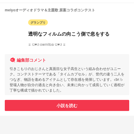
meiyoオーディオドラマ＆主題歌 原案コラボコンテスト
グランプリ
透明なフィルムの向こう側で息をする
♖ ଘ♥ଓ owmitoa ଘ♥ଓ ♖
編集部コメント
引きこもりのおじさんと真面目な女子高生という組み合わせがユニー
ク。コンテストテーマである「タイムカプセル」が、世代の違う二人を
つなぎ、物語を進めるアイテムとして存在感を発揮しています。<br />
登場人物が自分の過去と向き合い、未来に向かって成長していく過程が
丁寧な構成で描かれていました。
小説を読む