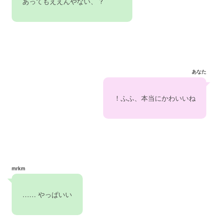
　あってもええんやない、 ?
あなた
　！ふふ、本当にかわいいね　
mrkm
　…… やっぱいい　