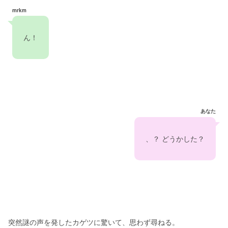
mrkm
　ん！　
あなた
　、？ どうかした？　
突然謎の声を発したカゲツに驚いて、思わず尋ねる。