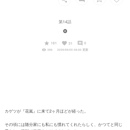
第14話
⚙️
start
favorite
insert_comment
181
0
31
visibility
396
2026/06/05 08:00 更新
カゲツが『花嵐』に来て2ヶ月ほどが経った。
その頃には随分家にも私にも慣れてくれたらしく、かつてと同じ