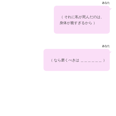
あなた
　（ それに私が死んだのは、　
　身体が脆すぎるから ）
あなた
　（ なら磨くべきは ＿＿＿＿＿＿ ） 