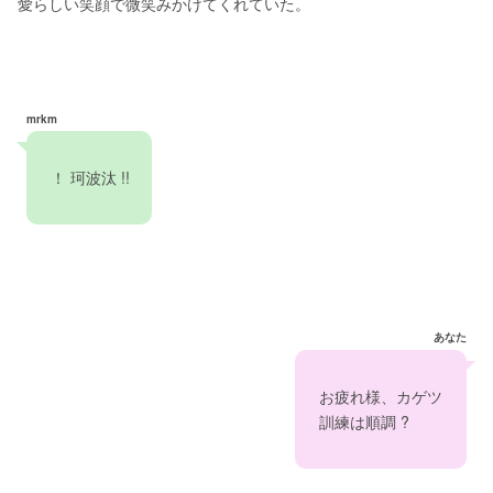
愛らしい笑顔で微笑みかけてくれていた。
mrkm
　！ 珂波汰 !!   
あなた
　お疲れ様、カゲツ　
　訓練は順調 ?   