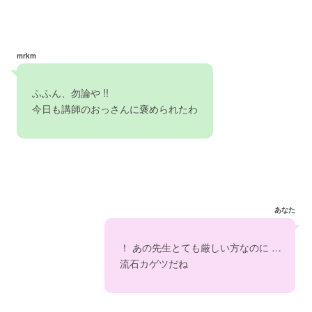
mrkm
　ふふん、勿論や !!   
　今日も講師のおっさんに褒められたわ　
あなた
　！ あの先生とても厳しい方なのに …   
　流石カゲツだね