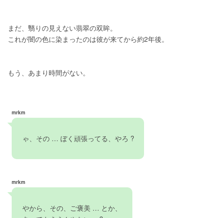
まだ、翳りの見えない翡翠の双眸。
これが闇の色に染まったのは彼が来てから約2年後。
もう、あまり時間がない。
mrkm
　ゃ、その … ぼく頑張ってる、やろ ?   
mrkm
　やから、その、ご褒美 … とか、　