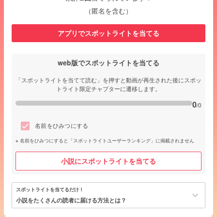
（匿名を含む）
アプリでスポットライトを当てる
web版でスポットライトを当てる
「スポットライトを当てて読む」を押すと動画が再生された後にスポッ
トライト限定チャプターに遷移します。
0
/0
名前をひみつにする
名前をひみつにすると「スポットライトユーザーランキング」に掲載されません
小説にスポットライトを当てる
スポットライトを当てるだけ！
keyboard_arrow_down
小説をたくさんの読者に届ける方法とは？