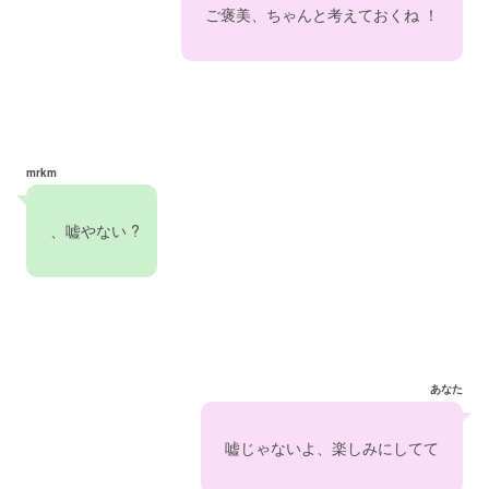
　ご褒美、ちゃんと考えておくね ！　
mrkm
　、嘘やない ?  
あなた
　嘘じゃないよ、楽しみにしてて　