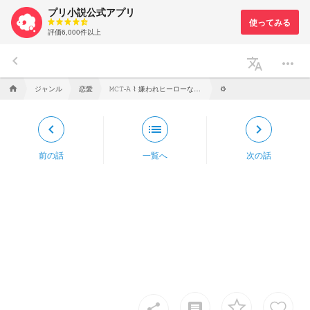
プリ小説公式アプリ
評価6,000件以上
keyboard_arrow_left
translate
more_horiz
ジャンル
恋愛
𝙼𝙲𝚃-𝙰 ⌇ 嫌われヒーローなので、望み通り死んであげたら死ねなかった件
home
⚙️
keyboard_arrow_left
list
keyboard_arrow_right
前の話
一覧へ
次の話
insert_comment
share