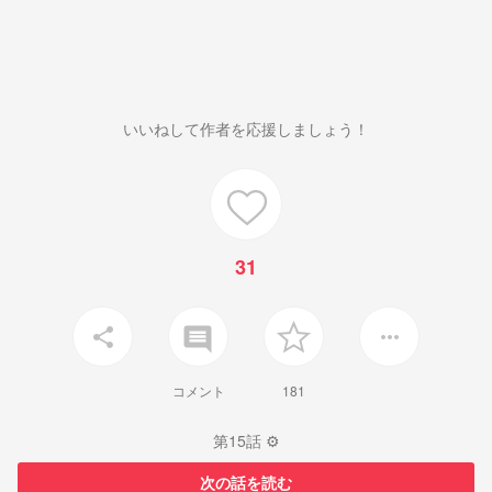
いいねして作者を応援しましょう！
31
insert_comment
share
more_horiz
コメント
181
第15話 ⚙️
次の話を読む