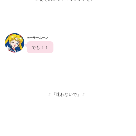
セーラームーン
  でも！！  
                                   〃『迷わないで』〃