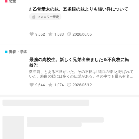
恋愛
♯.乙骨憂太の妹、五条悟の妹よりも強い件について
フォロワー限定
lock
grade
9,552
1,583
2026/06/05
favorite
update
青春・学園
最強の高校生。新しく兄弟出来ました＆不良校に転
校?!
数年前、とある不良がいた。その不良は｢純白の蝶｣と呼ばれて
いた。純白の蝶には多くの伝説がある。その中でも最も有名な
伝説……それは｢violent破滅｣これはviolentという極悪非道な不
grade
9,644
1,274
2026/05/12
favorite
update
良グループを1人で潰したという伝説だ。 そんな伝説を持って
いる純白の蝶はと言うと··········· 夢主:はぁ？！再婚？！ 夢主:新
しい兄弟？！ 夢主:バリバリ不良校じゃねぇかよ!!! 最強の高校
生。新しく兄弟出来ました＆不良校に転校?! 𝕤𝕥𝕒𝕣𝕥 ⚠︎パクリ
❌(似ているものがあってもパクリではありません。)口調迷
子。