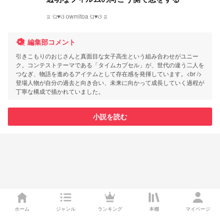
♖ ଘ♥ଓ owmitoa ଘ♥ଓ ♖
編集部コメント
引きこもりのおじさんと真面目な女子高生という組み合わせがユニー
ク。コンテストテーマである「タイムカプセル」が、世代の違う二人を
つなぎ、物語を進めるアイテムとして存在感を発揮しています。<br />
登場人物が自分の過去と向き合い、未来に向かって成長していく過程が
丁寧な構成で描かれていました。
小説を読む
ホーム
ジャンル
ランキング
本棚
マイページ
プリ小説オーディオドラマ