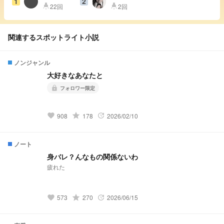
1
2
22回
2回
highlight
highlight
関連するスポットライト小説
ノンジャンル
大好きなあなたと
フォロワー限定
lock
grade
908
178
2026/02/10
favorite
update
ノート
身バレ？んなもの関係ないわ
疲れた
grade
573
270
2026/06/15
favorite
update