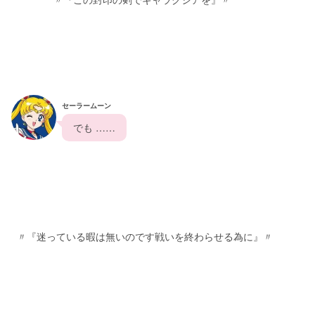
セーラームーン
  でも ……  
  〃『迷っている暇は無いのです戦いを終わらせる為に』〃