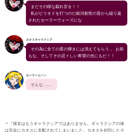
  まだその様な戯れ言を！！
  私がピリオドを打つのだ銀河創世の昔から繰り返
されたセーラーウォーズにな
カオスギャラクシア
  その為に全ての星の輝きには消えてもらう 。 お前
もな、そしてその忌々しい希望の光にもだ！！
セーラームーン
  そんな ……  
〃『彼女はもうギャラクシアではありません。ギャラクシアの体
は完全にカオスに支配されてしまいました。カオスを封印したそ