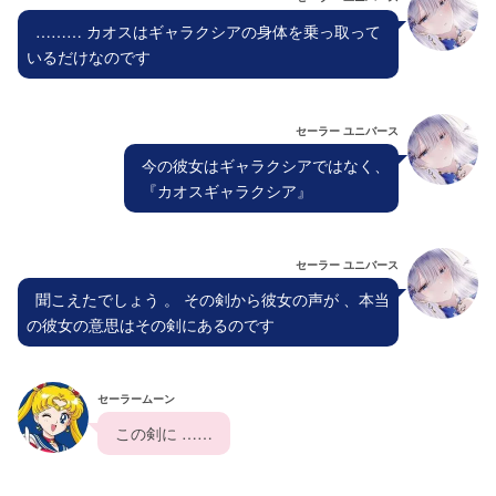
  ……… カオスはギャラクシアの身体を乗っ取って
いるだけなのです
セーラー ユニバース
  今の彼女はギャラクシアではなく、
  『カオスギャラクシア』
セーラー ユニバース
  聞こえたでしょう 。 その剣から彼女の声が 、本当
の彼女の意思はその剣にあるのです 
セーラームーン
  この剣に ……  