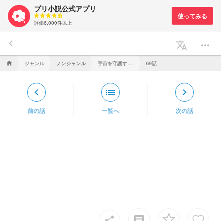
プリ小説公式アプリ
評価6,000件以上
keyboard_arrow_left
translate
more_horiz
ジャンル
ノンジャンル
宇宙を守護するセーラー戦士。【セーラースターズ】
69話
home
keyboard_arrow_left
list
keyboard_arrow_right
前の話
一覧へ
次の話
insert_comment
share