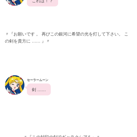
  これは！？  
〃『お願いです 。 再びこの銀河に希望の光を灯して下さい。 こ
の剣を貴方に …… 』〃
セーラームーン
  剣 ……  
               〃『この封印の剣でギャラクシアを』〃