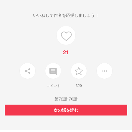
いいねして作者を応援しましょう！
21
insert_comment
share
more_horiz
コメント
320
第72話 70話
次の話を読む