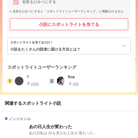
名前をひみつにする
名前をひみつにすると「スポットライトユーザーランキング」に掲載されません
小説にスポットライトを当てる
スポットライトを当てるだけ！
keyboard_arrow_down
小説をたくさんの読者に届ける方法とは？
スポットライトユーザーランキング
？
Roa
1
2
22回
2回
highlight
highlight
関連するスポットライト小説
ノンジャンル
あの日人生が変わった
あの日私は 目を潰され人生が 変わった…