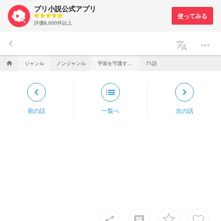
プリ小説公式アプリ
評価6,000件以上
keyboard_arrow_left
translate
more_horiz
ジャンル
ノンジャンル
宇宙を守護するセーラー戦士。【セーラースターズ】
71話
home
keyboard_arrow_left
list
keyboard_arrow_right
前の話
一覧へ
次の話
insert_comment
share