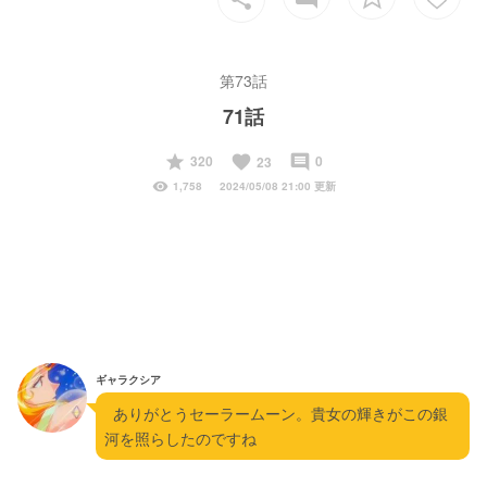
第73話
71話
start
favorite
insert_comment
320
0
23
visibility
1,758
2024/05/08 21:00 更新
ギャラクシア
  ありがとうセーラームーン。貴女の輝きがこの銀
河を照らしたのですね