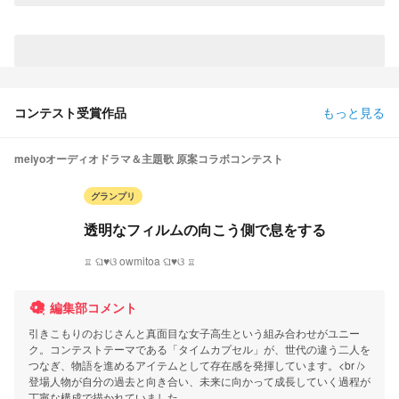
コンテスト受賞作品
もっと見る
meiyoオーディオドラマ＆主題歌 原案コラボコンテスト
グランプリ
透明なフィルムの向こう側で息をする
♖ ଘ♥ଓ owmitoa ଘ♥ଓ ♖
編集部コメント
引きこもりのおじさんと真面目な女子高生という組み合わせがユニー
ク。コンテストテーマである「タイムカプセル」が、世代の違う二人を
つなぎ、物語を進めるアイテムとして存在感を発揮しています。<br />
登場人物が自分の過去と向き合い、未来に向かって成長していく過程が
丁寧な構成で描かれていました。