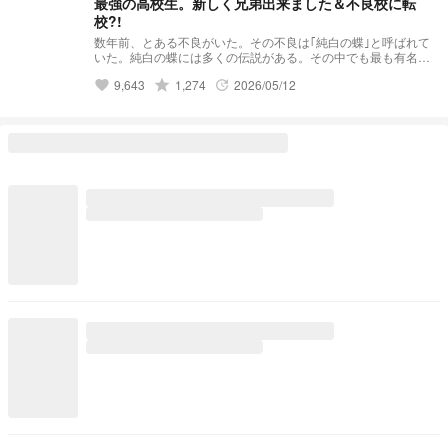
最強の高校生。新しく兄弟出来ました＆不良校に転
校?!
数年前、とある不良がいた。その不良は｢純白の蝶｣と呼ばれて
いた。純白の蝶には多くの伝説がある。その中でも最も有名な
伝説……それは｢violent破滅｣これはviolentという極悪非道な不
grade
9,643
1,274
2026/05/12
favorite
update
良グループを1人で潰したという伝説だ。 そんな伝説を持って
いる純白の蝶はと言うと··········· 夢主:はぁ？！再婚？！ 夢主:新
しい兄弟？！ 夢主:バリバリ不良校じゃねぇかよ!!! 最強の高校
生。新しく兄弟出来ました＆不良校に転校?! 𝕤𝕥𝕒𝕣𝕥 ⚠︎パクリ
❌(似ているものがあってもパクリではありません。)口調迷
子。