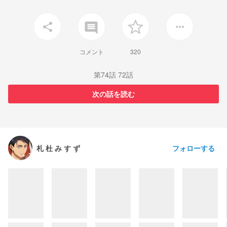
insert_comment
share
more_horiz
コメント
320
第74話 72話
次の話を読む
フォローする
札 杜 み す ず