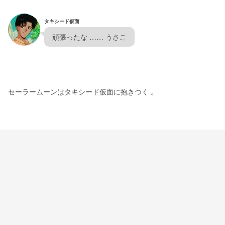
タキシード仮面
  頑張ったな …… うさこ  
セーラームーンはタキシード仮面に抱きつく 。