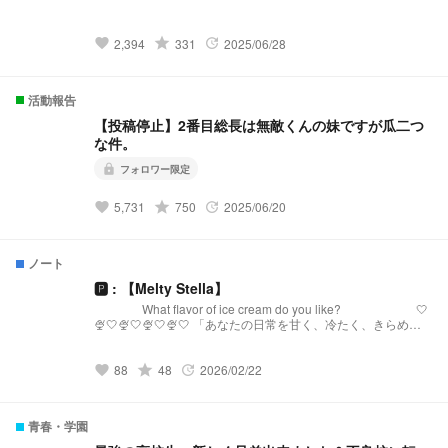
grade
2,394
331
2025/06/28
favorite
update
活動報告
【投稿停止】2番目総長は無敵くんの妹ですが瓜二つ
な件。
フォロワー限定
lock
grade
5,731
750
2025/06/20
favorite
update
ノート
🅿︎ : 【Melty Stella】
What flavor of ice cream do you like? 🤍
🍨🤍🍨🤍🍨🤍🍨🤍 「あなたの日常を甘く、冷たく、きらめか
せる。」 【Melty Stellaとは？】 『Melty Stella』は、星
(Stella)のような輝きと、心を甘く溶かす(Melty)ような配信を
届けるプリチューバ事務所です。 略称:メルステ 事務
grade
88
48
2026/02/22
favorite
update
所FN:Toppings 事務所FM:🧊🍨🌟 語りタグ:溶けちゃ
う前に星になる 🤍🍨🤍🍨🤍🍨🤍🍨🤍 発
祥:https://novel.prcm.jp/novel/oZI9SHphr7KqNMd8dkMn
青春・学園