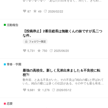
🍨🤍🍨🤍🍨🤍🍨🤍 「あなたの日常を甘く、冷たく、きらめか
せる。」 【Melty Stellaとは？】 『Melty Stella』は、星
(Stella)のような輝きと、心を甘く溶かす(Melty)ような配信を
届けるプリチューバ事務所です。 略称:メルステ 事務
grade
87
49
2026/02/22
favorite
update
所FN:Toppings 事務所FM:🧊🍨🌟 語りタグ:溶けちゃ
う前に星になる 🤍🍨🤍🍨🤍🍨🤍🍨🤍 発
祥:https://novel.prcm.jp/novel/oZI9SHphr7KqNMd8dkMn
活動報告
【投稿停止】2番目総長は無敵くんの妹ですが瓜二つ
な件。
フォロワー限定
lock
grade
5,731
750
2025/06/20
favorite
update
青春・学園
最強の高校生。新しく兄弟出来ました＆不良校に転
校?!
数年前、とある不良がいた。その不良は｢純白の蝶｣と呼ばれて
いた。純白の蝶には多くの伝説がある。その中でも最も有名な
伝説……それは｢violent破滅｣これはviolentという極悪非道な不
grade
9,681
1,276
2026/05/12
favorite
update
良グループを1人で潰したという伝説だ。 そんな伝説を持って
いる純白の蝶はと言うと··········· 夢主:はぁ？！再婚？！ 夢主:新
しい兄弟？！ 夢主:バリバリ不良校じゃねぇかよ!!! 最強の高校
生。新しく兄弟出来ました＆不良校に転校?! 𝕤𝕥𝕒𝕣𝕥 ⚠︎パクリ
恋愛
❌(似ているものがあってもパクリではありません。)口調迷