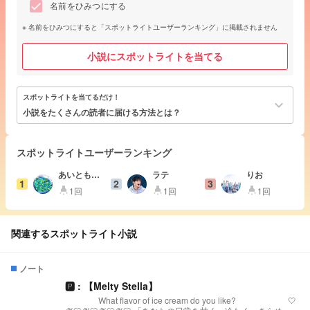
名前をひみつにする
名前をひみつにすると「スポットライトユーザーランキング」に掲載されません
小説にスポットライトを当てる
スポットライトを当てるだけ！
keyboard_arrow_down
小説をたくさんの読者に届ける方法とは？
スポットライトユーザーランキング
あいとも💎
ラテ
りお
1
2
3
🌈△❄️
1回
1回
1回
highlight
highlight
highlight
関連するスポットライト小説
ノート
🅿︎ : 【Melty Stella】
What flavor of ice cream do you like? 🤍