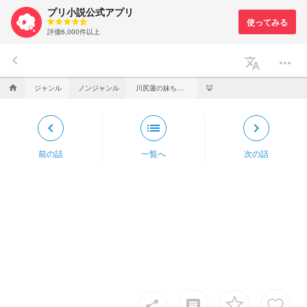
プリ小説公式アプリ
評価6,000件以上
keyboard_arrow_left
translate
more_horiz
ジャンル
ノンジャンル
川尻蓮の妹ちゃん
home
🦊
keyboard_arrow_left
list
keyboard_arrow_right
前の話
一覧へ
次の話
insert_comment
share