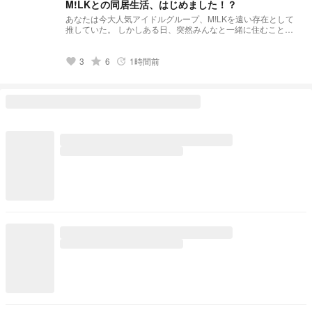
子。
M!LKとの同居生活、はじめました！？
あなたは今大人気アイドルグループ、M!LKを遠い存在として
推していた。 しかしある日、突然みんなと一緒に住むことに
なっちゃって＿！？ ○○「えっ…！？これ夢…？？」 初めて書
く小説なので変なところ沢山あると思いますが、よろしくお願
いします…！
grade
3
6
1時間前
favorite
update