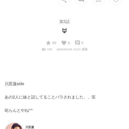
第3話
🦊
start
favorite
insert_comment
60
0
9
visibility
750
2026/02/24 12:21 更新
川尻蓮side
あの2人に妹と話してることバラされました、、笑
叱らんとやね^^
川尻蓮