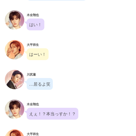
木全翔也
はい！
大平祥生
はーい！
川尻蓮
…居るよ笑
木全翔也
えぇ！？本当っすか！？
大平祥生