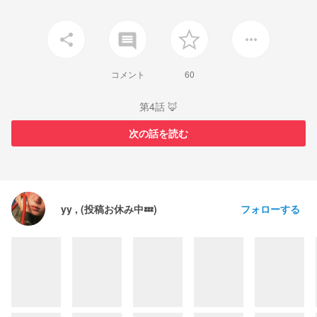
insert_comment
share
more_horiz
コメント
60
第4話 🦊
次の話を読む
フォローする
yy , (投稿お休み中💤)