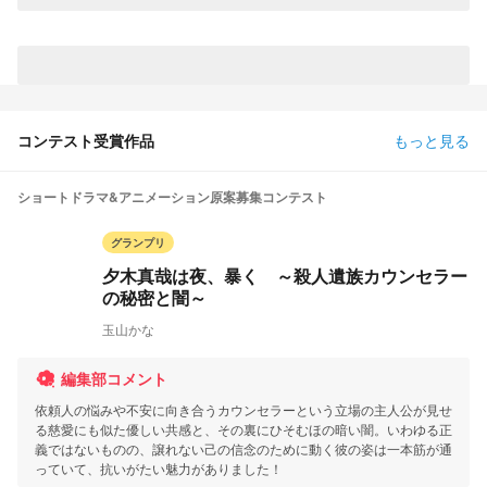
コンテスト受賞作品
もっと見る
ショートドラマ&アニメーション原案募集コンテスト
グランプリ
夕木真哉は夜、暴く ～殺人遺族カウンセラー
の秘密と闇～
玉山かな
編集部コメント
依頼人の悩みや不安に向き合うカウンセラーという立場の主人公が見せ
る慈愛にも似た優しい共感と、その裏にひそむほの暗い闇。いわゆる正
義ではないものの、譲れない己の信念のために動く彼の姿は一本筋が通
っていて、抗いがたい魅力がありました！