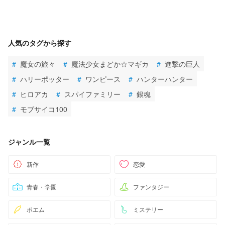
人気のタグから探す
#
魔女の旅々
#
魔法少女まどか☆マギカ
#
進撃の巨人
#
ハリーポッター
#
ワンピース
#
ハンターハンター
#
ヒロアカ
#
スパイファミリー
#
銀魂
#
モブサイコ100
ジャンル一覧
新作
恋愛
青春・学園
ファンタジー
ポエム
ミステリー