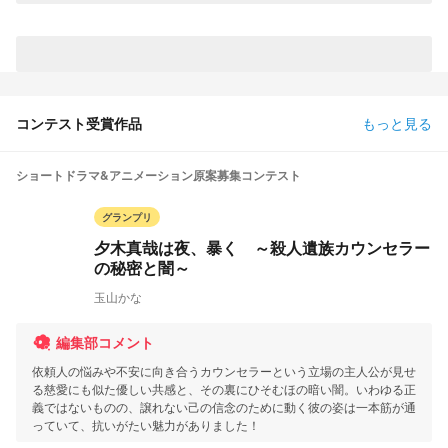
コンテスト受賞作品
もっと見る
ショートドラマ&アニメーション原案募集コンテスト
グランプリ
夕木真哉は夜、暴く ～殺人遺族カウンセラー
の秘密と闇～
玉山かな
編集部コメント
依頼人の悩みや不安に向き合うカウンセラーという立場の主人公が見せ
る慈愛にも似た優しい共感と、その裏にひそむほの暗い闇。いわゆる正
義ではないものの、譲れない己の信念のために動く彼の姿は一本筋が通
っていて、抗いがたい魅力がありました！