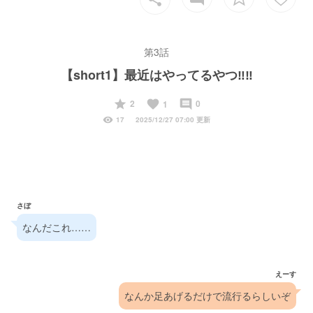
第3話
【short1】最近はやってるやつ‼️‼️
start
favorite
insert_comment
2
0
1
visibility
17
2025/12/27 07:00 更新
さぼ
なんだこれ……
えーす
なんか足あげるだけで流行るらしいぞ