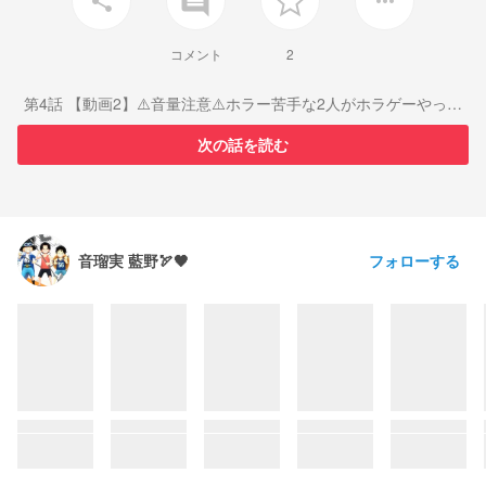
insert_comment
share
more_horiz
コメント
2
第4話 【動画2】⚠️音量注意⚠️ホラー苦手な2人がホラゲーやって
みた
次の話を読む
フォローする
音瑠実 藍野🏹🖤