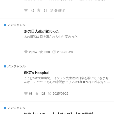
しまった🐶は、親友の🥟と過ごす何気ない毎日の中で、あ
る"感情"が生まれる。 それは🐰を諦め、もう抱くことのないは
ずだった ーーー "恋"だった。 そんな親友の距離から恋に
grade
142
164
9時間前
favorite
update
発展するスンジニの物語と ビジネス不仲が生んだ"すれ違い"合
う離婚危機の物語
ノンジャンル
あの日人生が変わった
あの日私は 目を潰され人生が 変わった…
grade
2,394
330
2025/06/28
favorite
update
ノンジャンル
SKZ's Hospital
ここはskz大学病院。 イケメン先生達の日常を覗いていきませ
んか、？ 〜〜 こちらの小説はピリノ🍮🐈🐈‍⬛🐾様の小説を引き
継いだ作品となっております。 そのため、設定などを引用さ
せていただいております。 リクエスト募集中…！ メンバーの
体調不良から診察まで…… 基本的にどんなリクエストもお待
grade
68
128
2025/06/22
favorite
update
ちしております。 ぴりの🍮🐈‍⬛🐈🐾ちゃん
https://novel.prcm.jp/user/a0DUL2nmGHTS9z7jVF61RelTRdu
1
ノンジャンル