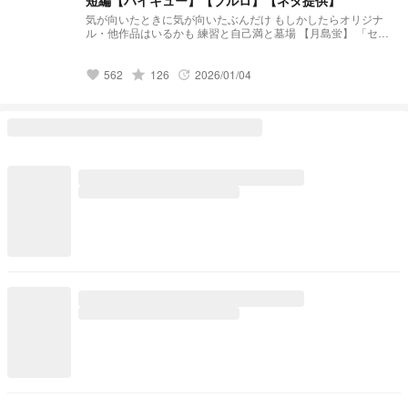
短編【ハイキュー】【ブルロ】【ネタ提供】
気が向いたときに気が向いたぶんだけ もしかしたらオリジナ
ル・他作品はいるかも 練習と自己満と墓場 【月島蛍】 「セレ
ンディピティ」 小説になりました↓↓↓
https://novel.prcm.jp/novel/BmzRdh3txTUibqXXVZof 【二口堅
治】 「先輩、まだ独り身なんすか？(笑)」 小説になりました↓
grade
562
126
2026/01/04
favorite
update
↓ ↓ https://novel.prcm.jp/novel/cXlcBIt2Ne2PhzvRzV2Q 【孤
爪研磨】 「そこのけそこのけ 勇者が通る」 小説になりました
↓ ↓ ↓ https://novel.prcm.jp/novel/Cxxu2EBITSt0wLuPjQ4n
【白布】 「浮いてた彼女が”浮いて”いた」 小説になりました↓
↓ ↓ https://novel.prcm.jp/novel/wm18GhLSixpJNbKeARoK
【宮侑】(角名) 「ちみけも買ったら男子高校生拾った話」 小説
になりました↓ ↓ ↓
https://novel.prcm.jp/novel/nMbYXcbwwQjoQ15Ja254 【牛
島】 「籠の中の雛 コンビニを知る」 小説になりました↓ ↓ ↓
https://novel.prcm.jp/novel/z2FYtWfMjUFHn8taeLfl