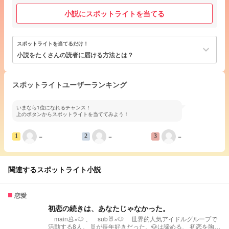
小説にスポットライトを当てる
スポットライトを当てるだけ！
keyboard_arrow_down
小説をたくさんの読者に届ける方法とは？
スポットライトユーザーランキング
いまなら1位になれるチャンス！
上のボタンからスポットライトを当ててみよう！
−
−
−
1
2
3
関連するスポットライト小説
恋愛
初恋の続きは、あなたじゃなかった。
main🥟×🐶 、 sub🐰×🐶 世界的人気アイドルグループで
活動する8人。 🐰が長年好きだった。🐶は諦める、 初恋を胸に