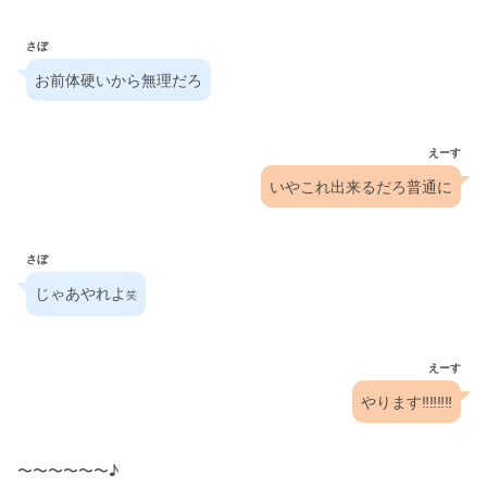
さぼ
お前体硬いから無理だろ
えーす
いやこれ出来るだろ普通に
さぼ
じゃあやれよ
笑
えーす
やります‼️‼️‼️‼️
〜〜〜〜〜〜♪