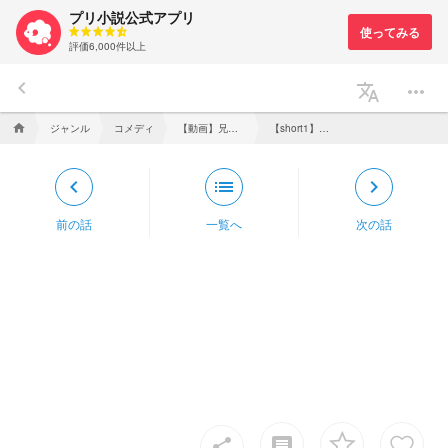
プリ小説公式アプリ
評価6,000件以上
keyboard_arrow_left
translate
more_horiz
ジャンル
コメディ
【動画】兄弟でアイドルやってみた
【short1】最近はやってるやつ‼️‼️
home
keyboard_arrow_left
list
keyboard_arrow_right
前の話
一覧へ
次の話
insert_comment
share