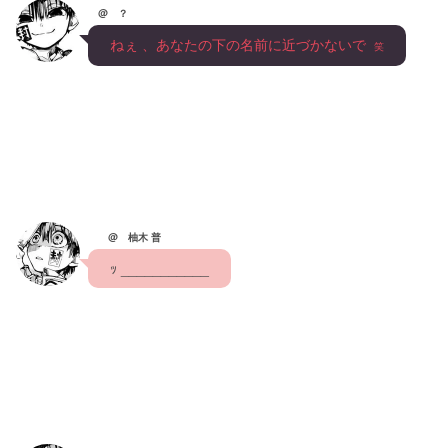
@ ？
　ねぇ 、あなたの下の名前に近づかないで  
笑
@ 柚木 普
　ｯ ___________　