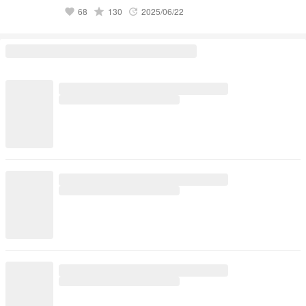
せていただいております。 リクエスト募集中…！ メンバーの
体調不良から診察まで…… 基本的にどんなリクエストもお待
grade
68
130
2025/06/22
favorite
update
ちしております。 ぴりの🍮🐈‍⬛🐈🐾ちゃん
https://novel.prcm.jp/user/a0DUL2nmGHTS9z7jVF61RelTRdu
1