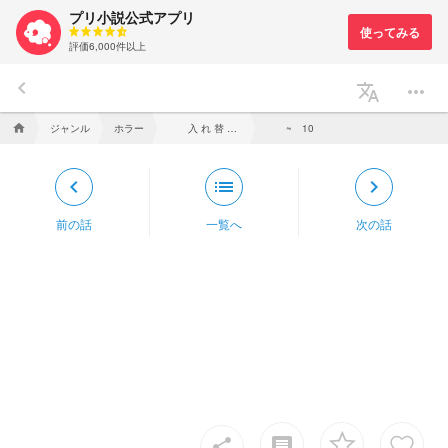
プリ小説公式アプリ
評価6,000件以上
keyboard_arrow_left
translate
more_horiz
ジャンル
ホラー
入 れ 替 わ っ て も
home
~ 10
keyboard_arrow_left
list
keyboard_arrow_right
前の話
一覧へ
次の話
insert_comment
share