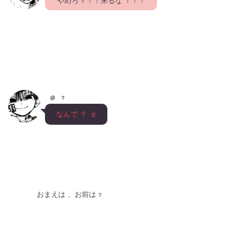
    やめろ ｯ ！！来るな ！！！　
@ ？
　なんで ？  
笑
　　　　おまえは 、お前は ｯ