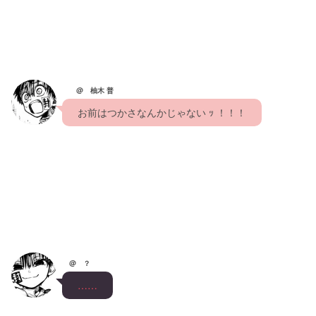
@ 柚木 普
　お前はつかさなんかじゃない ｯ ！！！　
@ ？
　……　