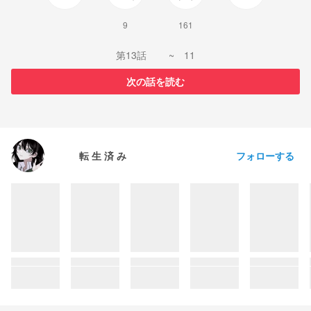
9
161
第13話 ~ 11
次の話を読む
フォローする
転 生 済 み