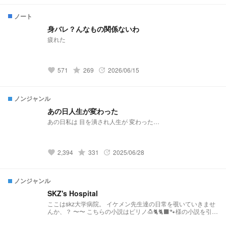
ノート
身バレ？んなもの関係ないわ
疲れた
grade
571
269
2026/06/15
favorite
update
ノンジャンル
あの日人生が変わった
あの日私は 目を潰され人生が 変わった…
grade
2,394
331
2025/06/28
favorite
update
ノンジャンル
SKZ's Hospital
ここはskz大学病院。 イケメン先生達の日常を覗いていきませ
んか、？ 〜〜 こちらの小説はピリノ🍮🐈🐈‍⬛🐾様の小説を引き
継いだ作品となっております。 そのため、設定などを引用さ