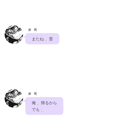
@ 司
　またね 、普　
@ 司
　俺 、帰るから　
　でも 、