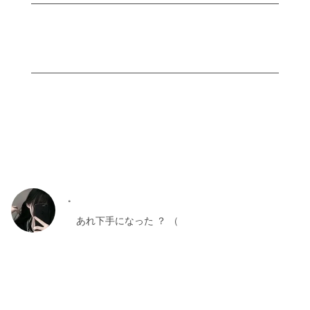
。
　あれ下手になった ？ （    