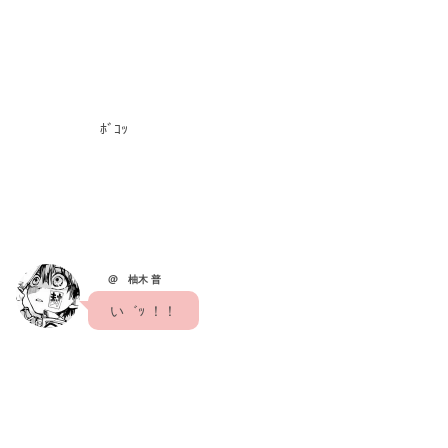
　　　　　　ﾎﾞｺｯ
@ 柚木 普
　い゛ｯ ！！　