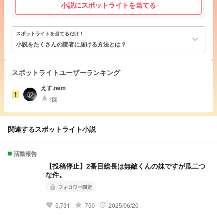
小説にスポットライトを当てる
スポットライトを当てるだけ！
keyboard_arrow_down
小説をたくさんの読者に届ける方法とは？
スポットライトユーザーランキング
えす.nem
1
1回
highlight
関連するスポットライト小説
活動報告
【投稿停止】2番目総長は無敵くんの妹ですが瓜二つ
な件。
フォロワー限定
lock
grade
5,731
750
2025/06/20
favorite
update