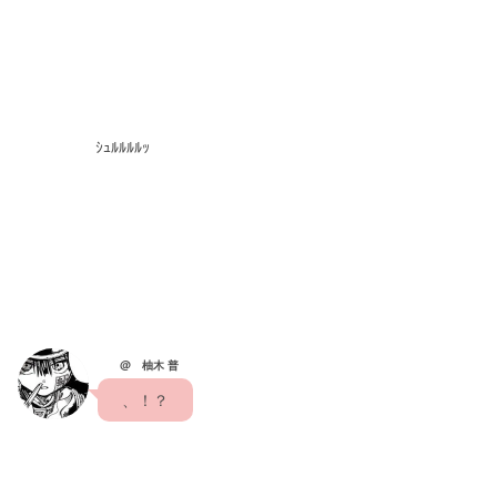
　　　　　ｼｭﾙﾙﾙﾙｯ
@ 柚木 普
　、！？　