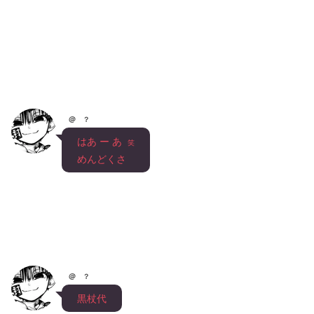
@ ？
　はあ ー あ  
笑
　めんどくさ
@ ？
　黒杖代　