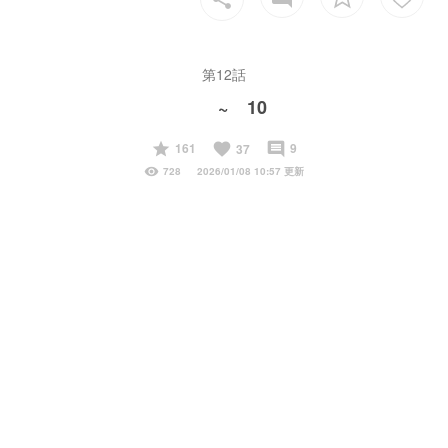
第12話
~ 10
start
favorite
insert_comment
161
9
37
visibility
728
2026/01/08 10:57 更新