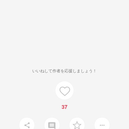
いいねして作者を応援しましょう！
37
insert_comment
share
more_horiz