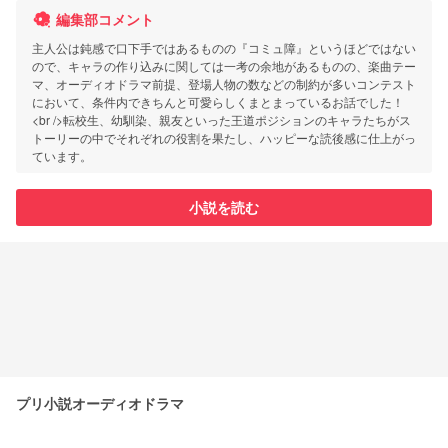
編集部コメント
主人公は鈍感で口下手ではあるものの『コミュ障』というほどではない
ので、キャラの作り込みに関しては一考の余地があるものの、楽曲テー
マ、オーディオドラマ前提、登場人物の数などの制約が多いコンテスト
において、条件内できちんと可愛らしくまとまっているお話でした！
<br />転校生、幼馴染、親友といった王道ポジションのキャラたちがス
トーリーの中でそれぞれの役割を果たし、ハッピーな読後感に仕上がっ
ています。
小説を読む
プリ小説オーディオドラマ