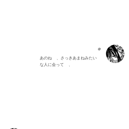
@
    あのね    、さっきあまねみたい    
    な人に会って    、 