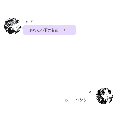
@ 司
    あなたの下の名前    ！！    
@
    ……    あ    、つかさ     