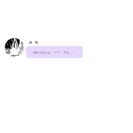
@ 司
分かんないよ   ーー    でも    …