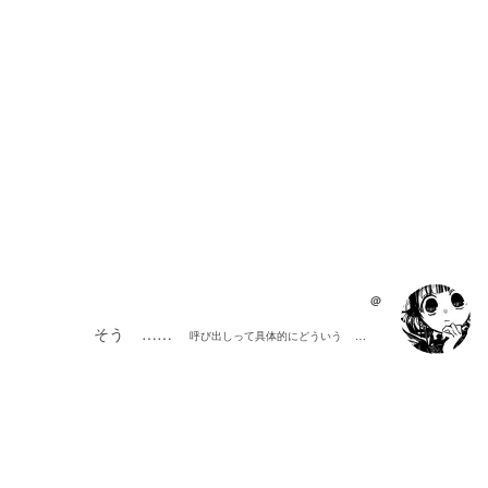
@
    そう    ……    
呼び出しって具体的にどういう    …