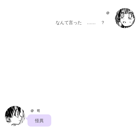
@
    なんて言った    ……    ？    
@ 司
    怪異    