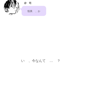
@ 司
怪異    、か
　　　　　い    、今なんて    …    ？