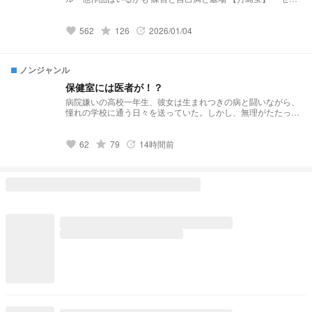
ンディピティ」 小説になりました↓↓↓
https://novel.prcm.jp/novel/BmzRdh3txTUibqXXVZof 【二口堅
治】 「先輩、まだ独り身なんすか？(笑)」 小説になりました↓
grade
562
126
2026/01/04
favorite
update
↓ ↓ https://novel.prcm.jp/novel/cXlcBIt2Ne2PhzvRzV2Q 【孤
爪研磨】 「そこのけそこのけ 勇者が通る」 小説になりました
↓ ↓ ↓ https://novel.prcm.jp/novel/Cxxu2EBITSt0wLuPjQ4n
ノンジャンル
【白布】 「浮いてた彼女が”浮いて”いた」 小説になりました↓
↓ ↓ https://novel.prcm.jp/novel/wm18GhLSixpJNbKeARoK
保健室には医者が！？
【宮侑】(角名) 「ちみけも買ったら男子高校生拾った話」 小説
病院嫌いの高校一年生、彼女は生まれつきの病と闘いながら、
になりました↓ ↓ ↓
憧れの学校に通う日々を送っていた。しかし、無理がたたって
https://novel.prcm.jp/novel/nMbYXcbwwQjoQ15Ja254 【牛
体調は悪化するばかり。意を決して保健室へ向かうと、そこに
島】 「籠の中の雛 コンビニを知る」 小説になりました↓ ↓ ↓
いたのはなんと医者！？
https://novel.prcm.jp/novel/z2FYtWfMjUFHn8taeLfl
grade
62
79
14時間前
favorite
update