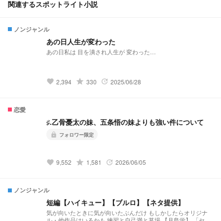
関連するスポットライト小説
ノンジャンル
あの日人生が変わった
あの日私は 目を潰され人生が 変わった…
grade
2,394
330
2025/06/28
favorite
update
恋愛
♯.乙骨憂太の妹、五条悟の妹よりも強い件について
フォロワー限定
lock
grade
9,552
1,581
2026/06/05
favorite
update
ノンジャンル
短編【ハイキュー】【ブルロ】【ネタ提供】
気が向いたときに気が向いたぶんだけ もしかしたらオリジナ
ル・他作品はいるかも 練習と自己満と墓場 【月島蛍】 「セレ