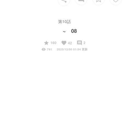
第10話
~ 08
start
favorite
insert_comment
160
2
42
visibility
791
2025/12/30 01:54 更新