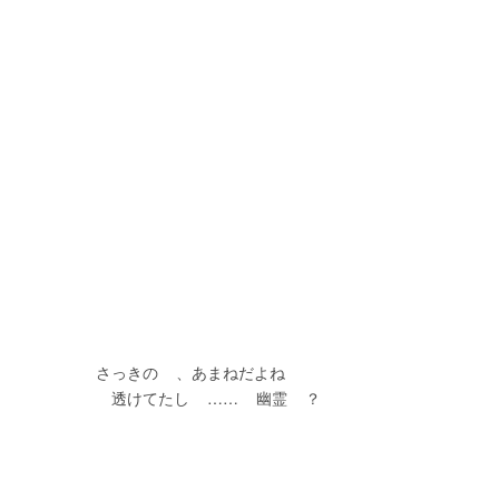
　　　　　さっきの    、あまねだよね
                     透けてたし    ……    幽霊    ？