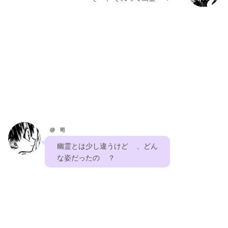
@ 司
    幽霊とは少し違うけど    、どん    
    な姿だったの    ？