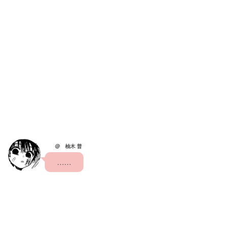
@ 柚木 普
    ……    