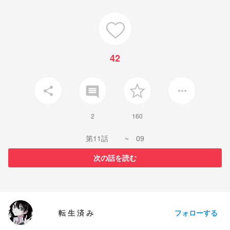
42
insert_comment
share
more_horiz
2
160
第11話 ~ 09
次の話を読む
フォローする
転 生 済 み