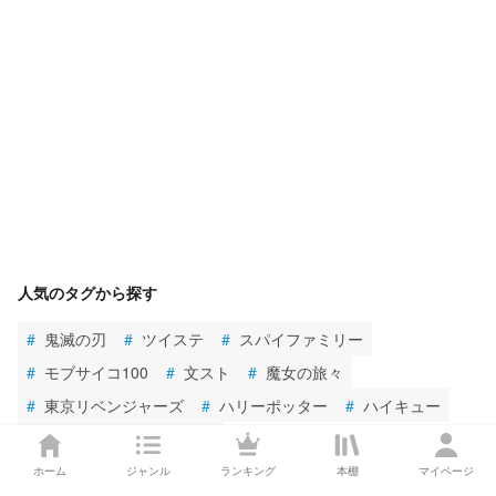
人気のタグから探す
#
鬼滅の刃
#
ツイステ
#
スパイファミリー
#
モブサイコ100
#
文スト
#
魔女の旅々
#
東京リベンジャーズ
#
ハリーポッター
#
ハイキュー
#
魔法少女まどか☆マギカ
ホーム
ジャンル
ランキング
本棚
マイページ