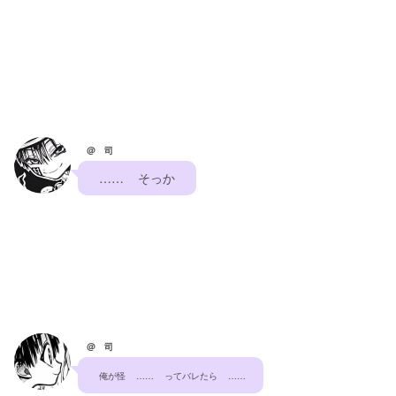
@ 司
    ……    そっか    
@ 司
俺が怪    ……    ってバレたら    ……    