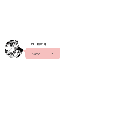
@ 柚木 普
つかさ    、    ？