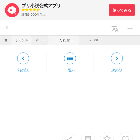
プリ小説公式アプリ
評価6,000件以上
keyboard_arrow_left
translate
more_horiz
ジャンル
ホラー
入 れ 替 わ っ て も
home
~ 08
keyboard_arrow_left
list
keyboard_arrow_right
前の話
一覧へ
次の話
insert_comment
share