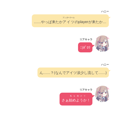
ハニー
アンダーテール
……やっぱ来たか
アイツ
のplayerが来たか…
リアキャラ
ﾆ)ﾎﾟﾛﾘ
ハニー
ん……？(なんでアイツ涙少し流して……)
リアキャラ
私を助けて
さぁ
始めようか
！