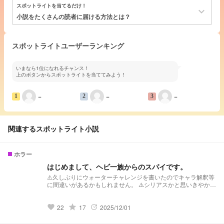
スポットライトを当てるだけ！
keyboard_arrow_down
小説をたくさんの読者に届ける方法とは？
スポットライトユーザーランキング
いまなら1位になれるチャンス！
上のボタンからスポットライトを当ててみよう！
−
−
−
1
2
3
関連するスポットライト小説
ホラー
はじめまして、ヘビ一族からのスパイです。
⚠️久しぶりにウォーターチャレンジを書いたのでキャラ解釈等
に間違いがあるかもしれません。 ⚠️シリアスかと思いきやかな
りギャグ・コメディに寄ってると思います ⚠️これは夢小説です
ので、ご了承ください。 ーーーーーーーーーーーーーーーー
ー 『〇〇。すまないスクールに潜入し、Mr.すまないとその生
grade
22
17
2025/12/01
favorite
update
徒達を暗殺しろ。』 私に課された命はそれだけだった。 こん
な単純なことをなんでできないのかと、当時は思いもした。