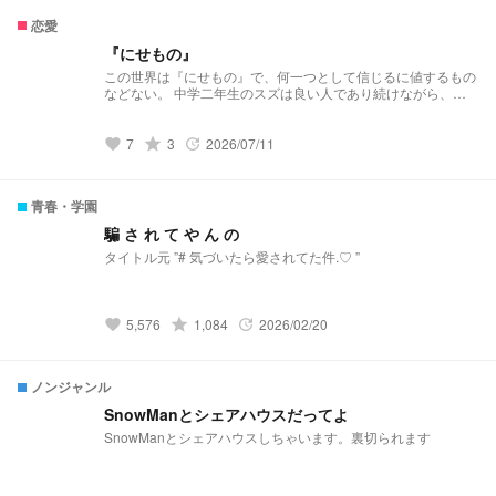
けど…………。 〇〇「Mr.バナナ……さん。お裾分けに林檎で
恋愛
も……」 バァンッ！ Mr.バナナ「………りんごは嫌いだ。」
Mr.銀さん「って、おいいいいい？！せっかくもらったのに勿
『にせもの』
体無いだろ？！？！」 ………こんな破天荒なクラスメート達
この世界は『にせもの』で、何一つとして信じるに値するもの
など、どう頑張っても暗殺できるわけがないでしょうに……。
などない。 中学二年生のスズは良い人であり続けながら、そ
う感じて生きてきた。 それでもこの世界を生きるためには
『仮面』が必要で、ときには本意ではない不利益を飲み込みな
がら、求められた役割を演じ続けていた。 そんな彼女が出会
grade
7
3
2026/07/11
favorite
update
ったのは、不登校から復帰するや否やテストで学年一位を叩き
出した天才であるケイと——彼が持つ『哲学』だった。 『世
界は無意味だ』『仮面を着けて生きるな』と言う彼の思想は、
青春・学園
この世界を疑い続けていたスズに『その先』を見せる光——あ
るいは深淵であった。 ※この物語はフィクションです ※【第一
騙 さ れ て や ん の
部】の作品がありますが、本作単品でもお楽しみいただけます
※表紙はGeminiにより生成
grade
5,576
1,084
2026/02/20
favorite
update
ノンジャンル
SnowManとシェアハウスだってよ
SnowManとシェアハウスしちゃいます。裏切られます