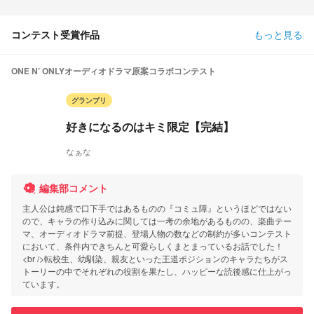
コンテスト受賞作品
もっと見る
ONE N’ ONLYオーディオドラマ原案コラボコンテスト
グランプリ
好きになるのはキミ限定【完結】
なぁな
編集部コメント
主人公は鈍感で口下手ではあるものの『コミュ障』というほどではない
ので、キャラの作り込みに関しては一考の余地があるものの、楽曲テー
マ、オーディオドラマ前提、登場人物の数などの制約が多いコンテスト
において、条件内できちんと可愛らしくまとまっているお話でした！
<br />転校生、幼馴染、親友といった王道ポジションのキャラたちがス
トーリーの中でそれぞれの役割を果たし、ハッピーな読後感に仕上がっ
ています。