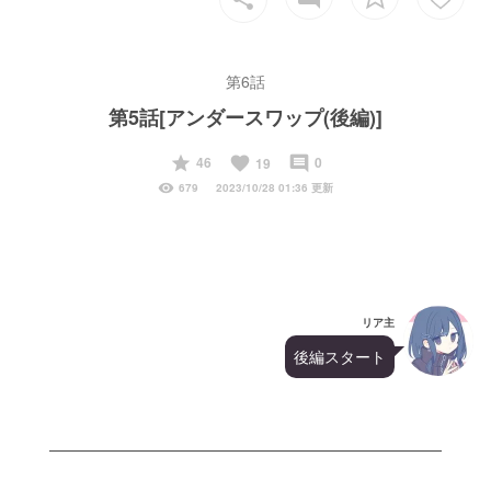
第6話
第5話[アンダースワップ(後編)]
start
favorite
insert_comment
46
0
19
visibility
679
2023/10/28 01:36 更新
リア主
後編スタート