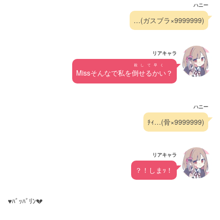
ハニー
…(ガスブラ×9999999)
リアキャラ
殺して早く
Missそんなで私を
倒せるかい
？
ハニー
ﾁｨ…(骨×9999999)
リアキャラ
？！しまｯ！
♥️ﾊﾞｯﾊﾞﾘﾝ💔