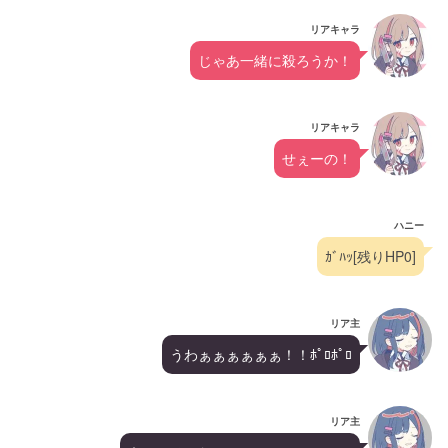
リアキャラ
じゃあ一緒に殺ろうか！
リアキャラ
せぇーの！
ハニー
ｶﾞﾊｯ[残りHP0]
リア主
うわぁぁぁぁぁぁ！！ﾎﾟﾛﾎﾟﾛ
リア主