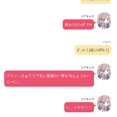
リアキャラ
終わりだ=)ｻﾞｸﾘｯ
ハニー
ｶﾞ,ﾊｯ！[残りHP0.1]
リアキャラ
フフッ…さぁてリア主に最後の一撃を与えようかハ
ニーに…
リアキャラ
い、イヤだ！！