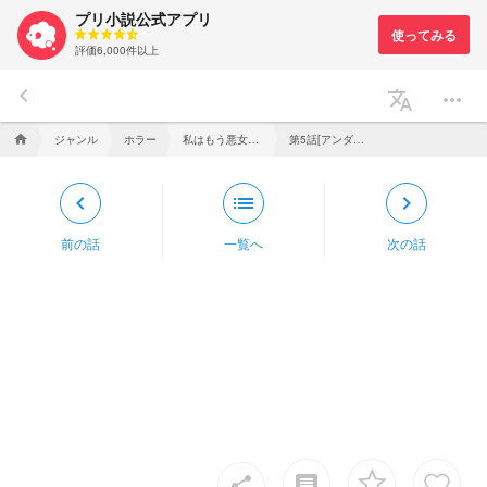
プリ小説公式アプリ
評価6,000件以上
keyboard_arrow_left
translate
more_horiz
ジャンル
ホラー
私はもう悪女とAUズに疲れたので虐殺ルートに行きます☆
第5話[アンダースワップ(後編)]
home
keyboard_arrow_left
list
keyboard_arrow_right
前の話
一覧へ
次の話
insert_comment
share