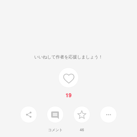
いいねして作者を応援しましょう！
19
insert_comment
share
more_horiz
コメント
46