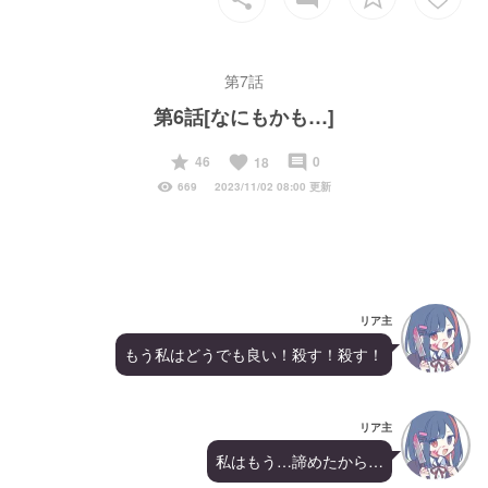
第7話
第6話[なにもかも…]
start
favorite
insert_comment
46
0
18
visibility
669
2023/11/02 08:00 更新
リア主
もう私はどうでも良い！殺す！殺す！
リア主
私はもう…諦めたから…