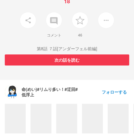
18
insert_comment
share
more_horiz
コメント
46
第8話 ７話[アンダーフェル前編]
次の話を読む
命(めい)#リムり多い！#迂回#
フォローする
低浮上