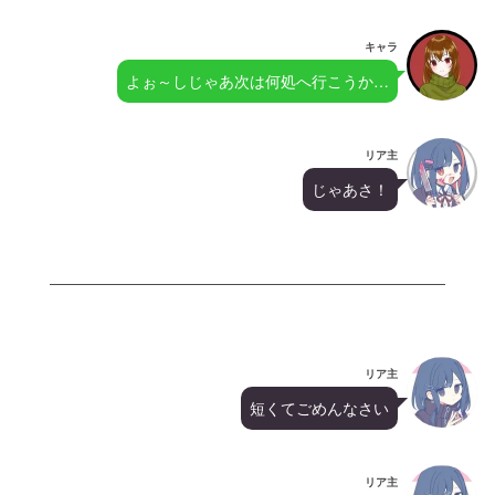
キャラ
よぉ～しじゃあ次は何処へ行こうか…
リア主
じゃあさ！
リア主
短くてごめんなさい
リア主