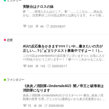
ミステリー
実験台はクロスの妹
夢「……管理人さんはどこ？」 夢「……ここなら……死ねる
かな」 注意事項 この小説は原作とは異なります。 キャラ崩壊
が度々あります。(特にクロス、エピック、スワメア) 似たよう
な作品があってもパクリでは無いです。
grade
120
48
2025/08/07
favorite
update
恋愛
AUの反応集をかきますｯｯｯｯ！いや…書きたいの方が
正しい…？(;ﾟдﾟ)(リクエスト募集中ですよー！！)
【現在最新停止中】
この小説はundertaleAUの反応集でございます☆← お気に入り
⭐️120ありがとうございますー！！😭✨️✨️✨️これからもこんな亀
投稿夢小説のな自分ですがよろしくお願いします！！！！ ⚠️注
grade
646
143
2025/03/17
favorite
update
意⚠️ 夢主はアイコンなしでございます🙇‍♀ リクエスト、このキ
ャラ追加してほしいなども受け付けております！！！ ※キャラ
崩壊、顔文字表現、♡、////もあり、時々フリスクやキャラなど
のヒューマンAUも登場、非公式部分も御座います。 そこんと
ファンタジー
ころご理解いただけましたらこの夢小説をお楽しみください
(*^^) pinkなリクエストとかヤンデレなリクエスト、グロ表現
《炎炎ノ消防隊×UndertaleAU》闇ノ帝王と破壊者は
のようなリクエストも一様OKですが複雑なリクエストは受け
消防隊になります
付けてないのでご了承ください🙏
炎炎ノ消防隊×UndertaleAUのクロスオーバー 舞台...炎炎ノ消
防隊の世界 引用...アニメから(漫画ないから多少言葉変かも) 伽
羅...炎炎ノ消防隊から全員 アンテAUから闇AUの
grade
75
28
2025/09/26
favorite
update
nightmare error