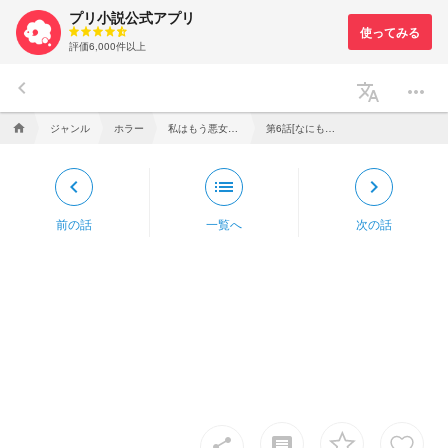
プリ小説公式アプリ
評価6,000件以上
keyboard_arrow_left
translate
more_horiz
ジャンル
ホラー
私はもう悪女とAUズに疲れたので虐殺ルートに行きます☆
第6話[なにもかも…]
home
keyboard_arrow_left
list
keyboard_arrow_right
前の話
一覧へ
次の話
insert_comment
share