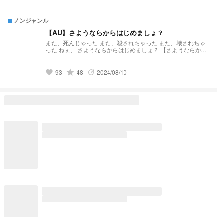
追加でNani が参戦する。 消防隊？ヒー
ロー？騎士？Hah!! 馬鹿みたいな妄想にヒーロー気取り.... 悪く
はねぇが面白みもねぇ なら、面白くスリルがある方が楽しい
ノンジャンル
よな？ さぁ、狂え、暴れろ、叫べ " 俺らの登場だ "
【AU】さようならからはじめましょ？
また、死んじゃった また、殺されちゃった また、壊されちゃ
った ねぇ、 さようならからはじめましょ？ 【さようならから
はじめましょ】番外短篇集 本編では取り上げられない裏話や
主人公ちゃんの日常生活等々、ハートフルなストーリーをお楽
しみ下さい。 時系列散々 本編同様不穏注意
grade
93
48
2024/08/10
favorite
update