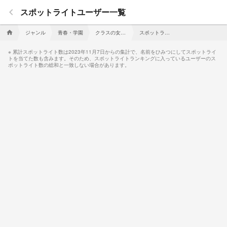
keyboard_arrow_left
スポットライトユーザー一覧
ジャンル
青春・学園
クラスの女子がフレネミーかもしれない話
スポットライトユーザー一覧
home
累計スポットライト数は2023年11月7日からの集計で、名前をひみつにしてスポットライ
トを当てた数も含みます。そのため、スポットライトランキングに入っているユーザーのス
ポットライト数の総和と一致しない場合があります。