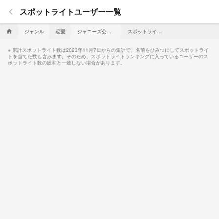
keyboard_arrow_left
スポットライトユーザー一覧
ジャンル
恋愛
ジャニーズ公認の匂わせgirl
スポットライトユーザー一覧
home
累計スポットライト数は2023年11月7日からの集計で、名前をひみつにしてスポットライ
トを当てた数も含みます。そのため、スポットライトランキングに入っているユーザーのス
ポットライト数の総和と一致しない場合があります。