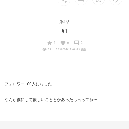
第2話
#1
start
favorite
insert_comment
4
2
3
visibility
28
2020/04/17 06:22 更新
フォロワー160人になった！
なんか僕にして欲しいこととかあったら言ってね〜