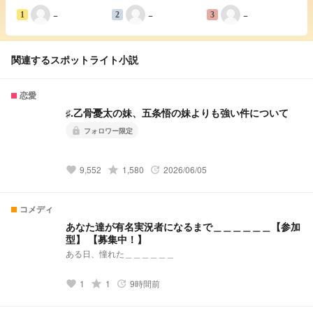
−
−
−
1
2
3
関連するスポットライト小説
恋愛
♯.乙骨憂太の妹、五条悟の妹よりも強い件について
フォロワー限定
lock
grade
9,552
1,580
2026/06/05
favorite
update
コメディ
あなた達が有名実況者になるまで＿＿＿＿＿＿【参加
型】 【募集中！】
ある日、憧れた＿＿＿＿＿＿
grade
1
1
9時間前
favorite
update