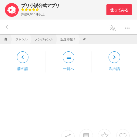
プリ小説公式アプリ
評価6,000件以上
keyboard_arrow_left
translate
more_horiz
ジャンル
ノンジャンル
記念部屋！
home
#1
keyboard_arrow_left
list
keyboard_arrow_right
前の話
一覧へ
次の話
insert_comment
share