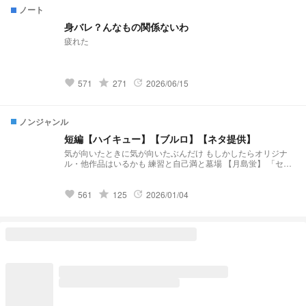
ノート
身バレ？んなもの関係ないわ
疲れた
grade
571
271
2026/06/15
favorite
update
ノンジャンル
短編【ハイキュー】【ブルロ】【ネタ提供】
気が向いたときに気が向いたぶんだけ もしかしたらオリジナ
ル・他作品はいるかも 練習と自己満と墓場 【月島蛍】 「セレ
ンディピティ」 小説になりました↓↓↓
https://novel.prcm.jp/novel/BmzRdh3txTUibqXXVZof 【二口堅
治】 「先輩、まだ独り身なんすか？(笑)」 小説になりました↓
grade
561
125
2026/01/04
favorite
update
↓ ↓ https://novel.prcm.jp/novel/cXlcBIt2Ne2PhzvRzV2Q 【孤
爪研磨】 「そこのけそこのけ 勇者が通る」 小説になりました
↓ ↓ ↓ https://novel.prcm.jp/novel/Cxxu2EBITSt0wLuPjQ4n
【白布】 「浮いてた彼女が”浮いて”いた」 小説になりました↓
↓ ↓ https://novel.prcm.jp/novel/wm18GhLSixpJNbKeARoK
【宮侑】(角名) 「ちみけも買ったら男子高校生拾った話」 小説
になりました↓ ↓ ↓
https://novel.prcm.jp/novel/nMbYXcbwwQjoQ15Ja254 【牛
島】 「籠の中の雛 コンビニを知る」 小説になりました↓ ↓ ↓
https://novel.prcm.jp/novel/z2FYtWfMjUFHn8taeLfl