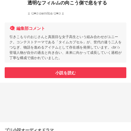
透明なフィルムの向こう側で息をする
♖ ଘ♥ଓ owmitoa ଘ♥ଓ ♖
編集部コメント
引きこもりのおじさんと真面目な女子高生という組み合わせがユニー
ク。コンテストテーマである「タイムカプセル」が、世代の違う二人を
つなぎ、物語を進めるアイテムとして存在感を発揮しています。<br />
登場人物が自分の過去と向き合い、未来に向かって成長していく過程が
丁寧な構成で描かれていました。
小説を読む
プリ小説オーディオドラマ