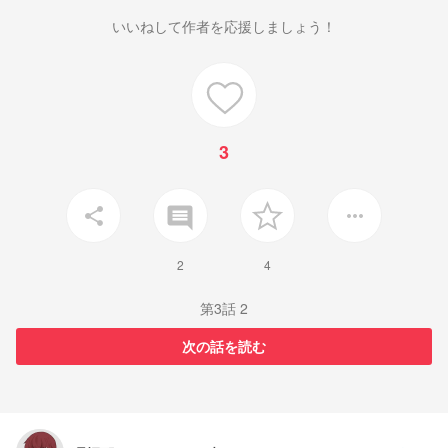
いいねして作者を応援しましょう！
3
insert_comment
share
more_horiz
2
4
第3話 2
次の話を読む