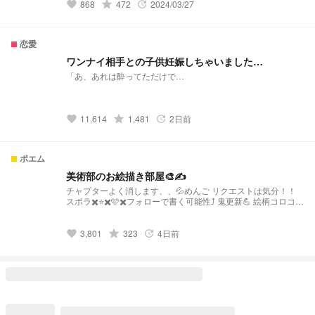
grade
868
472
2024/03/27
favorite
update
恋愛
ワンナイ相手との子供妊娠しちゃいました…
「あ、あれは酔ってただけで…
grade
11,614
1,481
2日前
favorite
update
ポエム
美術部のお絵描き部屋🎨✍️
チャプターよく消します、、💦めんご リクエストは気分！！
スポラ✖️⭐️✖️🩷✖️フォローで書く可能性⤴️ 鬼更新💪 絵柄コロコロ
表紙#自信作
grade
3,801
323
4日前
favorite
update