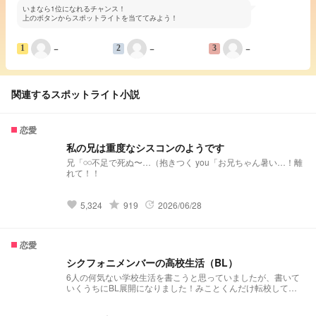
いまなら1位になれるチャンス！
上のボタンからスポットライトを当ててみよう！
−
−
−
1
2
3
関連するスポットライト小説
恋愛
私の兄は重度なシスコンのようです
兄「𓏸𓏸不足で死ぬ〜…（抱きつく you「お兄ちゃん暑い…！離
れて！！
grade
5,324
919
2026/06/28
favorite
update
恋愛
シクフォニメンバーの高校生活（BL）
6人の何気ない学校生活を書こうと思っていましたが、書いて
いくうちにBL展開になりました！みことくんだけ転校してき
た設定です。