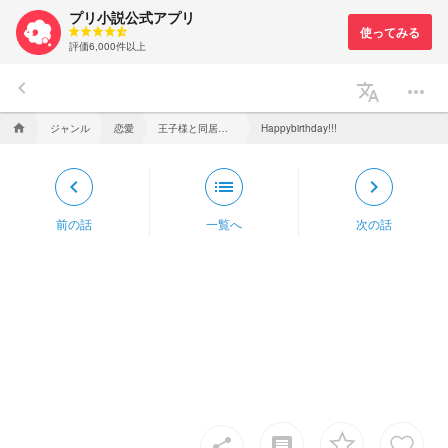
プリ小説公式アプリ
評価6,000件以上
keyboard_arrow_left
translate
more_horiz
ジャンル
恋愛
王子様と同居！？
home
Happybirthday!!!
keyboard_arrow_left
list
keyboard_arrow_right
前の話
一覧へ
次の話
insert_comment
share