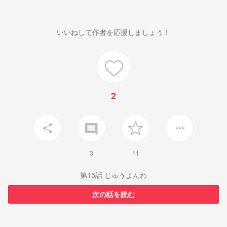
いいねして作者を応援しましょう！
2
insert_comment
share
more_horiz
3
11
第15話 じゅうよんわ
次の話を読む