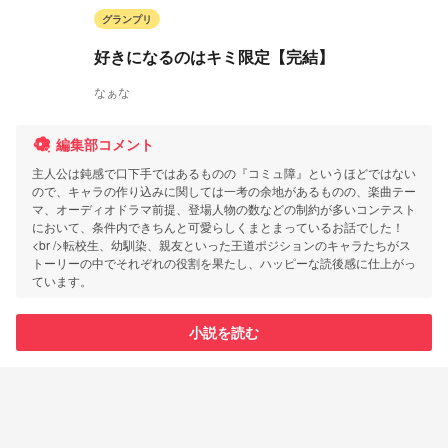
グランプリ
好きになるのはキミ限定【完結】
なぁな
編集部コメント
主人公は鈍感で口下手ではあるものの『コミュ障』というほどではない
ので、キャラの作り込みに関しては一考の余地があるものの、楽曲テー
マ、オーディオドラマ前提、登場人物の数などの制約が多いコンテスト
において、条件内できちんと可愛らしくまとまっているお話でした！
<br />転校生、幼馴染、親友といった王道ポジションのキャラたちがス
トーリーの中でそれぞれの役割を果たし、ハッピーな読後感に仕上がっ
ています。
小説を読む