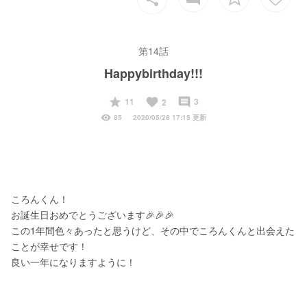
第14話
Happybirthday!!!
start
favorite
insert_comment
11
3
2
visibility
85
2020/05/28 17:15 更新
ころんくん！
お誕生日おめでとうございます🎉🎉🎉
この1年間色々あったと思うけど、その中でころんくんと出会えた
ことが幸せです！
良い一年になりますように！