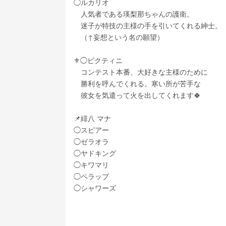
◯ルカリオ
　人気者である瑛梨那ちゃんの護衛。
　迷子が特技の主様の手を引いてくれる紳士。
　（↑妄想という名の願望）
⚜️◯ビクティニ
　コンテスト本番、大好きな主様のために
　勝利を呼んでくれる。寒い所が苦手な
　彼女を気遣って火を出してくれます🍀
📌緋八 マナ
◯スピアー
◯ゼラオラ
◯ヤドキング
◯キワマリ
◯ペラップ
◯シャワーズ