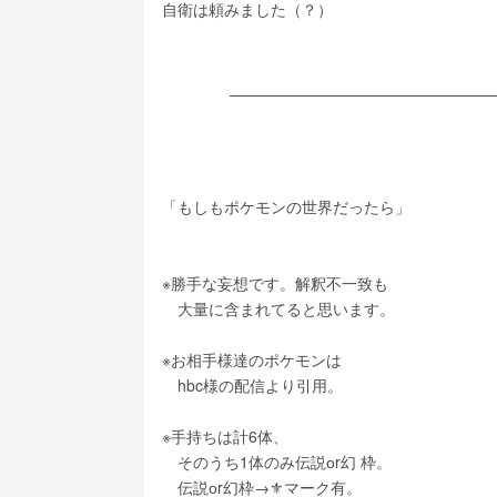
自衛は頼みました（？）
「もしもポケモンの世界だったら」
※勝手な妄想です。解釈不一致も
　大量に含まれてると思います。
※お相手様達のポケモンは
　hbc様の配信より引用。
※手持ちは計6体、
　そのうち1体のみ伝説оr幻 枠。
　伝説оr幻枠→⚜️マーク有。