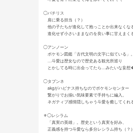
◯パチリス
　肩に乗る担当（？）
　他の子たちが進化して抱っことか出来なくな
　進化せず小さいままなのを良い事に甘えまく
◯アンノーン
　ポケモン図鑑「古代文明の文字に似ている」
　…斗愛は歴女なので歴史ある観光所巡り
　とかしてる時に出会ってたら…みたいな妄想
◯タブンネ
　akgがハピナス持ちなのでポケモンセンター
　繋がりでお揃い気味要素で手持ちに編入。
　ネガティブ感情隠しちゃう斗愛を癒してくれ
⚜️◯レシラム
　「真実の英雄」。歴史という真実を好み、
　正義感を持つ斗愛なら多分レシラム持ち（？