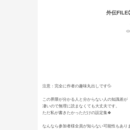
外伝FIL
visibilit
注意：完全に作者の趣味丸出しです💦
この界隈が分かる人と分からない人の知識差が
凄いので無理に読まなくても大丈夫です。
ただ私が書きたかっただけの設定集🍀
なんなら参加者様全員が知らない可能性もあり