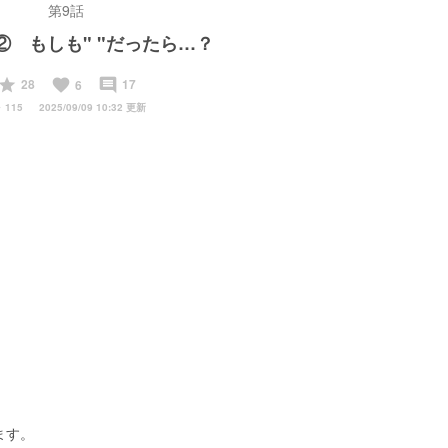
第9話
E② もしも" "だったら…？
start
favorite
insert_comment
28
17
6
y
115
2025/09/09 10:32 更新
ます。