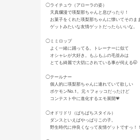
◯ライチュウ（アローラの姿）
　天真爛漫で瑛梨那ちゃんと息ぴったり！
　お菓子をくれた瑛梨那ちゃんに懐いてそのま
　ゲットみたいな友情ゲットだったらいいな。
◯ミミロップ
　よく一緒に踊ってる。トレーナーに似て
　オシャレが大好き。もふもふの毛並みは
　とても綺麗で大切にされている事が伺える🤭
◯テールナー
　個人的に瑛梨那ちゃんに連れていて欲しい
　ポケモンNo.1。元々フォッコだったけど
　コンテスト中に進化するエモ展開💗
◯オドリドリ（ぱちぱちスタイル）
　ダンスといえばやっぱりこの子。
　野生時代に仲良くなって友情ゲットですっ！