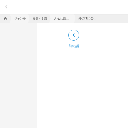
keyboard_arrow_left
ジャンル
青春・学園
〆 心に刻んだ 君の名を。【参加型】
外伝FILE② もしも" "だったら…？
home
keyboard_arrow_left
前の話