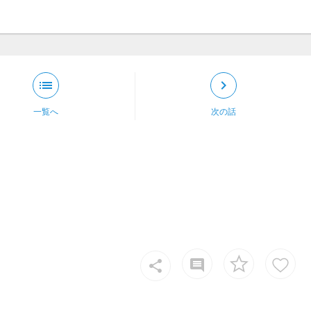
list
keyboard_arrow_right
一覧へ
次の話
insert_comment
share