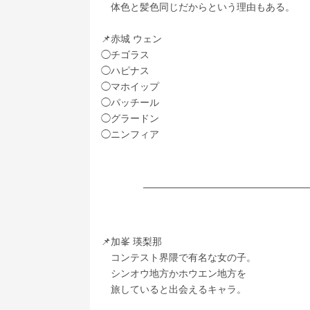
　体色と髪色同じだからという理由もある。
📌赤城 ウェン
◯チゴラス
◯ハピナス
◯マホイップ
◯パッチール
◯グラードン
◯ニンフィア
📌加峯 瑛梨那
　コンテスト界隈で有名な女の子。
　シンオウ地方かホウエン地方を
　旅していると出会えるキャラ。