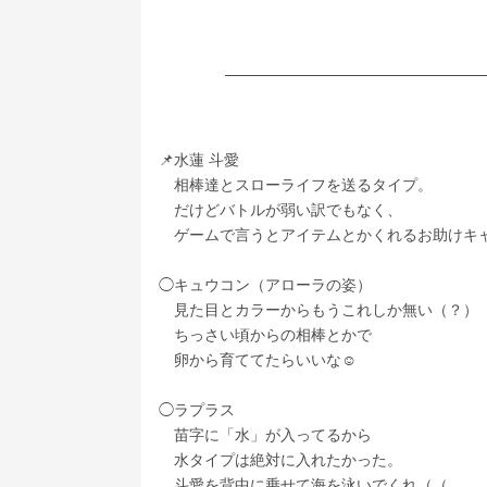
📌水蓮 斗愛
　相棒達とスローライフを送るタイプ。
　だけどバトルが弱い訳でもなく、
　ゲームで言うとアイテムとかくれるお助けキ
◯キュウコン（アローラの姿）
　見た目とカラーからもうこれしか無い（？）
　ちっさい頃からの相棒とかで
　卵から育ててたらいいな☺️
◯ラプラス
　苗字に「水」が入ってるから
　水タイプは絶対に入れたかった。
　斗愛を背中に乗せて海を泳いでくれ（（