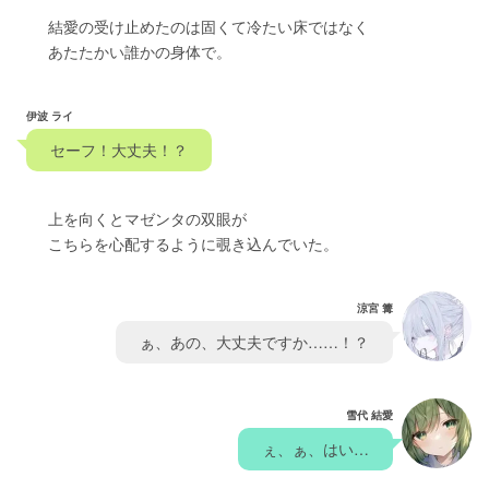
　　結愛の受け止めたのは固くて冷たい床ではなく
　　あたたかい誰かの身体で。
伊波 ライ
　セーフ！大丈夫！？　
　　上を向くとマゼンタの双眼が
　　こちらを心配するように覗き込んでいた。
涼宮 篝
　ぁ、あの、大丈夫ですか……！？　
雪代 結愛
　ぇ、ぁ、はい…　