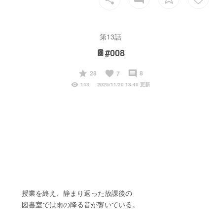
第13話
📔#008
start
favorite
insert_comment
28
8
7
visibility
143
2025/11/20 13:40 更新
　　授業を終え、静まり返った放課後の
　　図書室では雨の降る音が響いている。