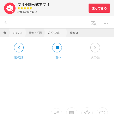
プリ小説公式アプリ
評価6,000件以上
keyboard_arrow_left
translate
more_horiz
ジャンル
青春・学園
〆 心に刻んだ 君の名を。【参加型】
home
📔#008
keyboard_arrow_left
list
keyboard_arrow_right
前の話
一覧へ
次の話
insert_comment
share