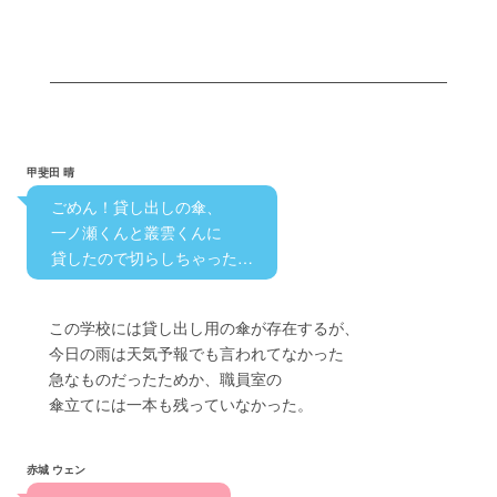
甲斐田 晴
　ごめん！貸し出しの傘、
　一ノ瀬くんと叢雲くんに
　貸したので切らしちゃった…　
　　この学校には貸し出し用の傘が存在するが、
　　今日の雨は天気予報でも言われてなかった
　　急なものだったためか、職員室の　
　　傘立てには一本も残っていなかった。
赤城 ウェン