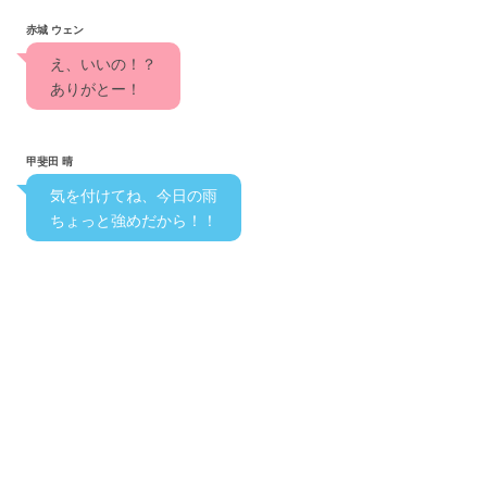
赤城 ウェン
　え、いいの！？
　ありがとー！　　
甲斐田 晴
　気を付けてね、今日の雨
　ちょっと強めだから！！　