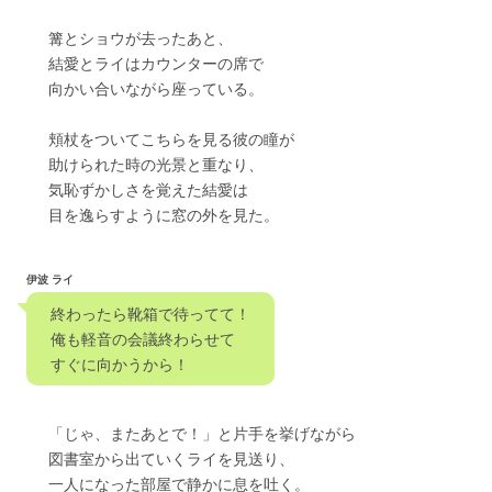
　　篝とショウが去ったあと、
　　結愛とライはカウンターの席で
　　向かい合いながら座っている。
　　頬杖をついてこちらを見る彼の瞳が
　　助けられた時の光景と重なり、
　　気恥ずかしさを覚えた結愛は
　　目を逸らすように窓の外を見た。
伊波 ライ
　終わったら靴箱で待ってて！　
　俺も軽音の会議終わらせて
　すぐに向かうから！
　　「じゃ、またあとで！」と片手を挙げながら
　　図書室から出ていくライを見送り、
　　一人になった部屋で静かに息を吐く。