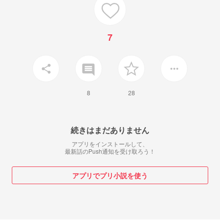
7
insert_comment
share
more_horiz
8
28
続きはまだありません
アプリをインストールして、
最新話のPush通知を受け取ろう！
アプリでプリ小説を使う