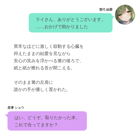
雪代 結愛
　ライさん、ありがとうございます。　
　……おかげで助かりました
　　異常なほどに激しく鼓動する心臓を
　　抑えたままの結愛を見ながら
　　安心の笑みを浮かべる篝の後ろで、
　　紙と紙が擦れる音が聞こえる。
　　そのまま篝の左肩に
　　誰かの手が優しく置かれた。
星導 ショウ
　はい、どうぞ。取りたかった本、　
　これで合ってますか？