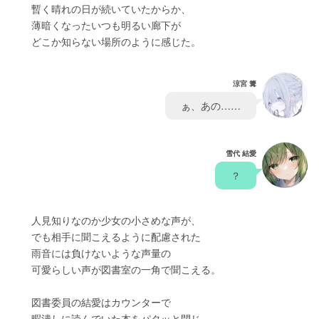
　　暫く晴れの日が続いていたからか、
　　薄暗くなったいつも明るい廊下が
　　どこか知らない場所のように感じた。
涼宮 篝
　ぁ、あの……　
雪代 結愛
　？　
　　人見知りなのか少女の小さめな声が、
　　でも相手に聞こえるように配慮された
　　雨音には負けないような声量の
　　可愛らしい声が図書室の一角で聞こえる。
　　図書委員の結愛はカウンターで
　　暇潰しに読んでいた本をパタッと閉じ、