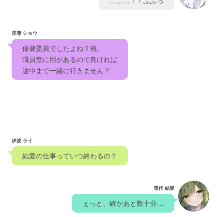
　………！！ふふっ　
星導 ショウ
　保健委員でしたよね？俺、
　職員室に用があるので良ければ　
　途中まで一緒に行きません？　
伊波 ライ
　結愛の仕事っていつ終わるの？　
雪代 結愛
　ぇっと、確かあと数十分…　