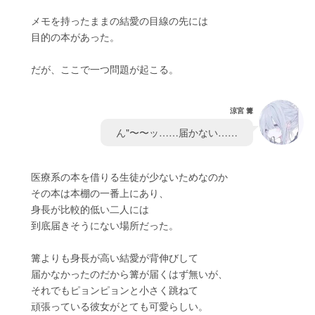
　　メモを持ったままの結愛の目線の先には
　　目的の本があった。
　　だが、ここで一つ問題が起こる。
涼宮 篝
　ん"〜〜ッ……届かない……　
　　医療系の本を借りる生徒が少ないためなのか
　　その本は本棚の一番上にあり、
　　身長が比較的低い二人には
　　到底届きそうにない場所だった。
　　篝よりも身長が高い結愛が背伸びして
　　届かなかったのだから篝が届くはず無いが、
　　それでもピョンピョンと小さく跳ねて
　　頑張っている彼女がとても可愛らしい。