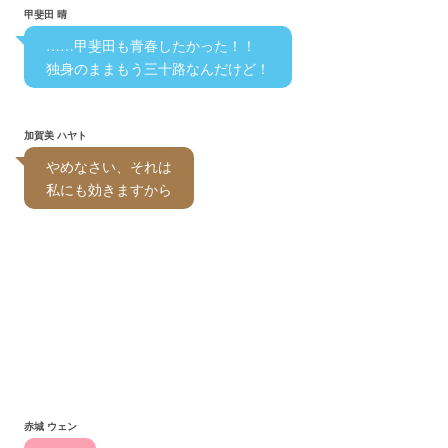
甲斐田 晴
　……甲斐田も青春したかった！！
　独身のままもう三十路なんだけど！　
加賀美 ハヤト
　やめなさい、それは
　私にも効きますから　
赤城 ウェン