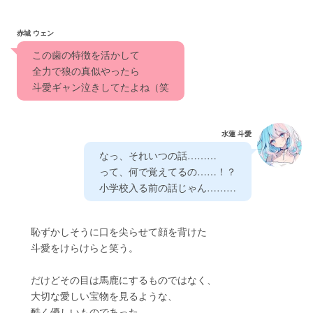
赤城 ウェン
　この歯の特徴を活かして
　全力で狼の真似やったら
　斗愛ギャン泣きしてたよね（笑　
水蓮 斗愛
　なっ、それいつの話………
　って、何で覚えてるの……！？　
　小学校入る前の話じゃん………　
　　恥ずかしそうに口を尖らせて顔を背けた
　　斗愛をけらけらと笑う。
　　だけどその目は馬鹿にするものではなく、
　　大切な愛しい宝物を見るような、
　　酷く優しいものであった。