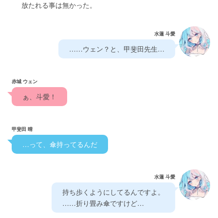
　　放たれる事は無かった。
水蓮 斗愛
　……ウェン？と、甲斐田先生…　
赤城 ウェン
　ぁ、斗愛！　
甲斐田 晴
　…って、傘持ってるんだ　
水蓮 斗愛
　持ち歩くようにしてるんですよ。　
　……折り畳み傘ですけど…