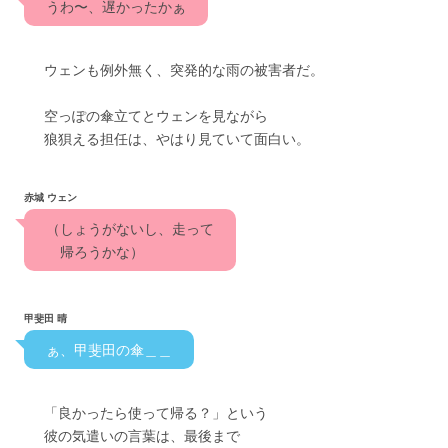
　うわ〜、遅かったかぁ　
　　ウェンも例外無く、突発的な雨の被害者だ。
　　空っぽの傘立てとウェンを見ながら
　　狼狽える担任は、やはり見ていて面白い。
赤城 ウェン
　（しょうがないし、走って　
　　帰ろうかな）
甲斐田 晴
　ぁ、甲斐田の傘＿＿　
　　「良かったら使って帰る？」という
　　彼の気遣いの言葉は、最後まで