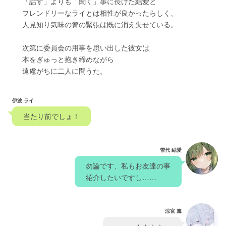
　　「話す」よりも「聞く」事に長けた結愛と
　　フレンドリーなライとは相性が良かったらしく、
　　人見知り気味の篝の緊張は既に消え失せている。
　　次第に委員会の用事を思い出した彼女は
　　本をぎゅっと抱き締めながら
　　遠慮がちに二人に問うた。
伊波 ライ
　当たり前でしょ！　
雪代 結愛
　勿論です、私もお友達の事　
　紹介したいですし……
涼宮 篝