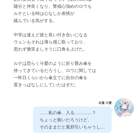
　　随分と仲良くなり、警戒心強めのロウも
　　ルナといる時は心なしか表情が
　　緩んでいる気がする。
　　中学は違えど彼と長い付き合いになる
　　ウェンもそれは薄ら感じ取っており、
　　思わず微笑ましそうに口角を上げた。
　　ルナは恐らく斗愛のように折り畳み傘を
　　持ってきているだろうし、ロウに関しては
　　一昨日くらいから傘立てに自分の傘を
　　置きっぱなしにしていたはずだ。
水蓮 斗愛
　……私の傘、入る…………？
　ちょっと狭いだろうけど、
　そのままだと風邪引いちゃうし…　