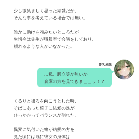
　　少し微笑ましく思った結愛だが、
　　そんな事を考えている場合では無い。
　　誰かに助けを頼みたいところだが
　　生憎今は先生が職員室で会議をしており、
　　頼れるような人がいなかった。
雪代 結愛
　…私、脚立等が無いか
　倉庫の方を見てきま＿＿ッ！？　
　　くるりと後ろを向こうとした時、
　　そばにあった椅子に結愛の足が
　　ひっかかってバランスが崩れた。
　　異変に気付いた篝が結愛の方を
　　見た頃には既に彼女の身体は　　