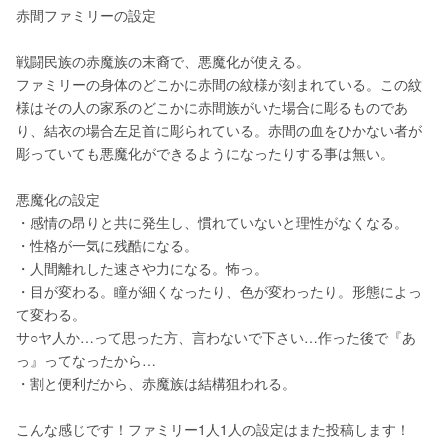
赤間ファミリーの設定
戦闘民族の赤魔族の末裔で、悪魔化が使える。
ファミリーの身体のどこかに赤間の紋様が刻まれている。この紋
様はその人の家系のどこかに赤間族がいた場合に彫るものであ
り、結衣の場合左足首に彫られている。赤間の血をひかない者が
彫っていても悪魔化ができるようになったりする事は無い。
悪魔化の設定
・感情の昂りと共に発生し、慣れていないと理性がなくなる。
・性格が一気に残酷になる。
・人間離れした速さや力になる。怖っ。
・目が変わる。瞳が細くなったり、色が変わったり。形態によっ
て変わる。
サ○ヤ人か…って思った方、言わないで下さい…作った後で『あ
っ』ってなったから…
・割と便利だから、赤魔族は結構狙われる。
こんな感じです！ファミリー1人1人の設定はまた投稿します！