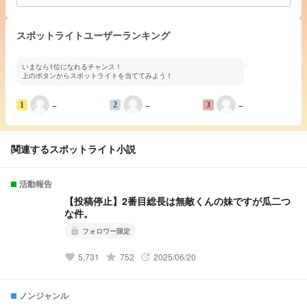
スポットライトユーザーランキング
いまなら1位になれるチャンス！
上のボタンからスポットライトを当ててみよう！
−
−
−
1
2
3
関連するスポットライト小説
活動報告
【投稿停止】2番目総長は無敵くんの妹ですが瓜二つ
な件。
フォロワー限定
lock
grade
5,731
752
2025/06/20
favorite
update
ノンジャンル