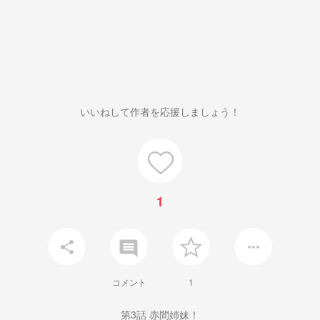
いいねして作者を応援しましょう！
1
insert_comment
share
more_horiz
コメント
1
第3話 赤間姉妹！