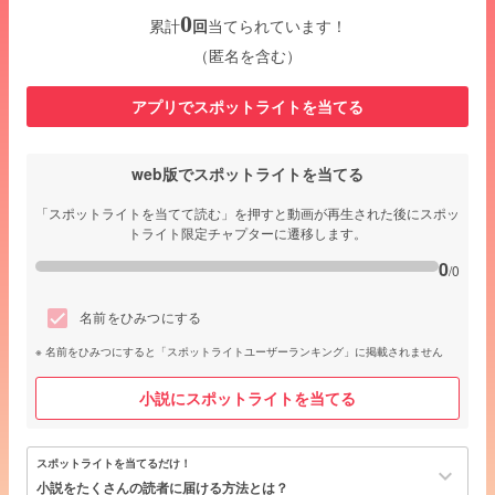
0
累計
回
当てられています！
（匿名を含む）
アプリでスポットライトを当てる
web版でスポットライトを当てる
「スポットライトを当てて読む」を押すと動画が再生された後にスポッ
トライト限定チャプターに遷移します。
0
/0
名前をひみつにする
名前をひみつにすると「スポットライトユーザーランキング」に掲載されません
小説にスポットライトを当てる
スポットライトを当てるだけ！
keyboard_arrow_down
小説をたくさんの読者に届ける方法とは？