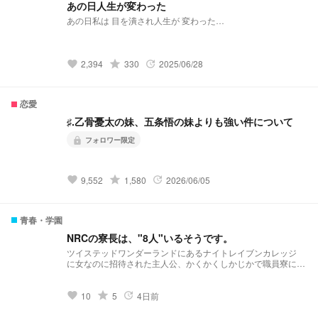
あの日人生が変わった
あの日私は 目を潰され人生が 変わった…
grade
2,394
330
2025/06/28
favorite
update
恋愛
♯.乙骨憂太の妹、五条悟の妹よりも強い件について
フォロワー限定
lock
grade
9,552
1,580
2026/06/05
favorite
update
青春・学園
NRCの寮長は、"8人"いるそうです。
ツイステッドワンダーランドにあるナイトレイブンカレッジ
に女なのに招待された主人公、かくかくしかじかで職員寮に住
むことになった。その一年後に突然この世界に飛ばされてき
た、監督生ユウと大魔法師を目指すグリムと一緒にオンボロ寮
に住むことになり、この学園で人生謳歌してやります！
grade
10
5
4日前
favorite
update