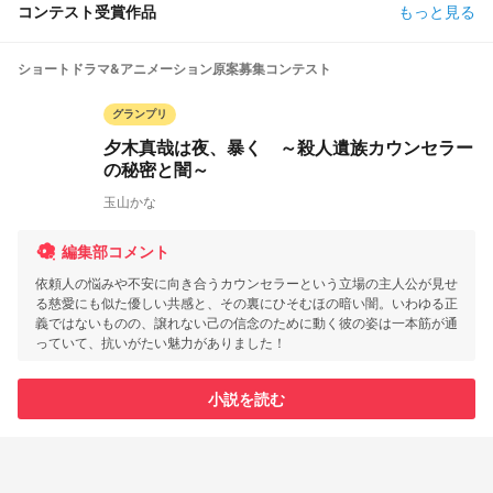
コンテスト受賞作品
もっと見る
ショートドラマ&アニメーション原案募集コンテスト
グランプリ
夕木真哉は夜、暴く ～殺人遺族カウンセラー
の秘密と闇～
玉山かな
編集部コメント
依頼人の悩みや不安に向き合うカウンセラーという立場の主人公が見せ
る慈愛にも似た優しい共感と、その裏にひそむほの暗い闇。いわゆる正
義ではないものの、譲れない己の信念のために動く彼の姿は一本筋が通
っていて、抗いがたい魅力がありました！
小説を読む