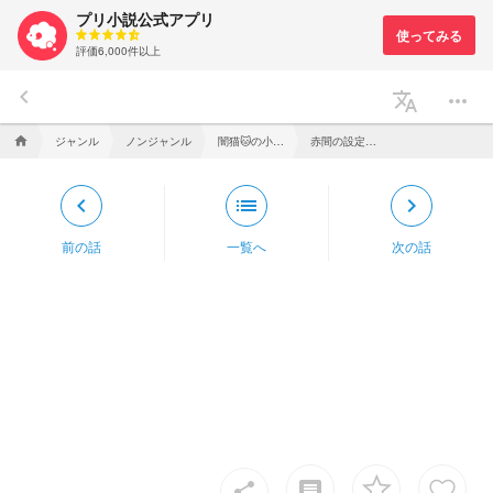
プリ小説公式アプリ
評価6,000件以上
keyboard_arrow_left
translate
more_horiz
ジャンル
ノンジャンル
闇猫🐱の小説の設定集
赤間の設定諸々
home
keyboard_arrow_left
list
keyboard_arrow_right
前の話
一覧へ
次の話
insert_comment
share