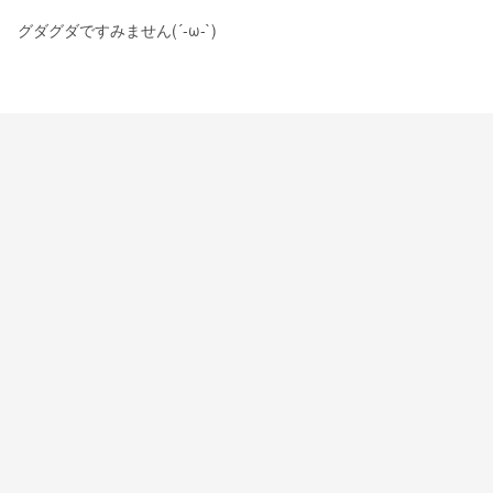
グダグダですみません(´-ω-`)