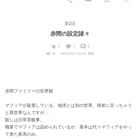
第2話
赤間の設定諸々
start
favorite
insert_comment
1
0
1
visibility
35
2020/04/17 04:01 更新
赤間ファミリーの世界観
マフィアが跋扈している、地球とは別の世界。簡単に言っちゃう
と異世界なんですが…
殺しは日常茶飯事。
職業でマフィアは認められているが、基本は代々マフィアをやっ
て来た家系のみ。