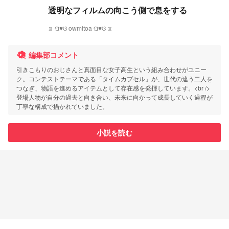
透明なフィルムの向こう側で息をする
♖ ଘ♥ଓ owmitoa ଘ♥ଓ ♖
編集部コメント
引きこもりのおじさんと真面目な女子高生という組み合わせがユニー
ク。コンテストテーマである「タイムカプセル」が、世代の違う二人を
つなぎ、物語を進めるアイテムとして存在感を発揮しています。<br />
登場人物が自分の過去と向き合い、未来に向かって成長していく過程が
丁寧な構成で描かれていました。
小説を読む