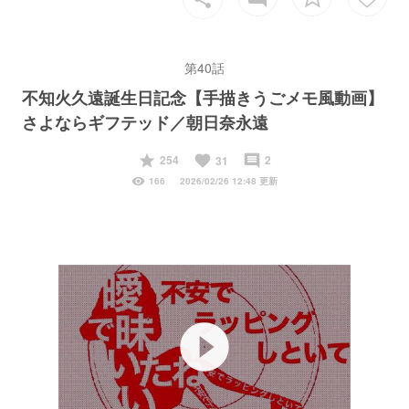
第40話
不知火久遠誕生日記念【手描きうごメモ風動画】
さよならギフテッド／朝日奈永遠
start
favorite
insert_comment
254
2
31
visibility
166
2026/02/26 12:48 更新
play_circle_filled