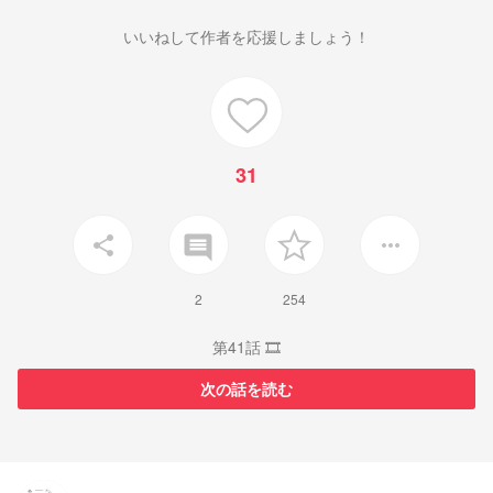
いいねして作者を応援しましょう！
31
insert_comment
share
more_horiz
2
254
第41話 🎞️
次の話を読む