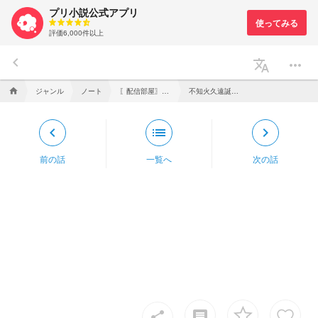
プリ小説公式アプリ
評価6,000件以上
keyboard_arrow_left
translate
more_horiz
ジャンル
ノート
〖配信部屋〗𝙻𝚢𝚌𝚘𝚛𝚒𝚜×𝙰𝚛𝚌𝚊𝚗𝚞𝚖
不知火久遠誕生日記念【手描きうごメモ風動画】さよならギフテッド／朝日奈永遠
home
keyboard_arrow_left
list
keyboard_arrow_right
前の話
一覧へ
次の話
insert_comment
share