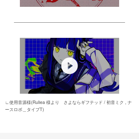
play_circle_filled
∟使用音源様(Ruliea 様より　さよならギフテッド / 初音ミク , ナ
ースロボ＿タイプT)