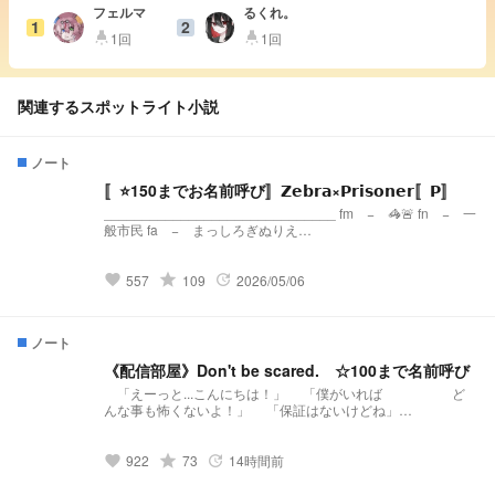
フェルマ
るくれ。
1
2
1回
1回
highlight
highlight
関連するスポットライト小説
ノート
〚⭐️150までお名前呼び〛𝗭𝗲𝗯𝗿𝗮×𝗣𝗿𝗶𝘀𝗼𝗻𝗲𝗿〚𝗣〛
______________________________ fm − 🦓🚨 fn − 一
般市民 fa − まっしろぎぬりえ
______________________________ 立ち絵 − 自作 表紙
絵 − 〃 ______________________________ スカウト・
挨拶回りは”初配信” のチャプターにてお願いします。 (お断り
grade
557
109
2026/05/06
favorite
update
する可能性あり) 頂いたファンアートは活動に 使用する場合が
あります。
ノート
《配信部屋》Don't be scared. ☆100まで名前呼び
「えーっと...こんにちは！」 「僕がいれば ど
んな事も怖くないよ！」 「保証はないけどね」
ʕ•̫͡•ʕ•̫͡•ʔ•̫͡•ʔ•̫͡•ʕ•̫͡•ʔ•̫͡•ʕ•̫͡•ʕ•̫͡•ʔ•̫͡•ʔ•̫͡•ʕ•̫͡•ʔ•̫͡•ʔ 発祥様
https://novel.prcm.jp/novel/oZI9SHphr7KqNMd8dkMn 所属
様 海風船様
grade
922
73
14時間前
favorite
update
https://novel.prcm.jp/novel/C6ZUXD45QC1dlvCjc7Zn
ʕ•̫͡•ʕ•̫͡•ʔ•̫͡•ʔ•̫͡•ʕ•̫͡•ʔ•̫͡•ʕ•̫͡•ʕ•̫͡•ʔ•̫͡•ʔ•̫͡•ʕ•̫͡•ʔ•̫͡•ʔ fm.🌊🔮🎣 fn.村人さん