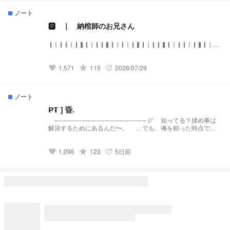
fa.豊作の予感 🔞fa疫病の予感
ノート
ʕ•̫͡•ʕ•̫͡•ʔ•̫͡•ʔ•̫͡•ʕ•̫͡•ʔ•̫͡•ʕ•̫͡•ʕ•̫͡•ʔ•̫͡•ʔ•̫͡•ʕ•̫͡•ʔ•̫͡•ʔ カウント 1♡＝1万いい
ね 1☆＝2万チャンネル登録
🅿️ ｜ 納棺師のお兄さん
ʕ•̫͡•ʕ•̫͡•ʔ•̫͡•ʔ•̫͡•ʕ•̫͡•ʔ•̫͡•ʕ•̫͡•ʕ•̫͡•ʔ•̫͡•ʔ•̫͡•ʕ•̫͡•ʔ•̫͡•ʔ スカウト、コラボ等 全然
大丈夫です！ 固定チャプターまでお願いします🙇
❙❘❙❙❘❙❚❙❘❙❙❚❙❘❙❘❙❚❙❘❙❙❚❙❘❙❙❘❙❚❙❘
ʕ•̫͡•ʕ•̫͡•ʔ•̫͡•ʔ•̫͡•ʕ•̫͡•ʔ•̫͡•ʕ•̫͡•ʕ•̫͡•ʔ•̫͡•ʔ•̫͡•ʕ•̫͡•ʔ•̫͡•ʔ ❇︎僕は悪くな
不幸があった場合はご連絡ください。
いよ❇︎
📞0120-XXX-XXX
❙❘❙❙❘❙❚❙❘❙❙❚❙❘❙❘❙❚❙❘❙❙❚❙❘❙❙❘❙❚❙❘
grade
1,571
115
2026/07/29
favorite
update
『——初めまして、納棺師の片桐和真と申します。 29歳で
誕生日は7月11日、 身長は185cm体重は64kgで血液型はA
型、 ……すみません、これ以上は個人情報ですので。』
ノート
『特技は化粧です。 ……ああ、自分の顔にはできないです
よ。 主にやらせていただいているのは故人への死化粧です
𝗣𝗧 ] 昏.
から。』 -発祥元様-
──────────────────── ◸ 知ってる？揉め事は
https://novel.prcm.jp/novel/oZI9SHphr7KqNMd8dkMn
解決するためにあるんだ〜。 …でも、俺を頼った時点で
📞 配信 ⚰️ 呟き FanArt #納棺師には献花しない
99%解決済。 後は任せて。お代は後でいただくからね。
で ↪︎🔞 #白装束を脱がさないで FanName #
◿
参列者様 FanMark #📞⚰️ スカウトはお断りさせ
──────────────────── [ 広告欄 ｺｳｺｸﾗﾝ ] 揉め
grade
1,096
123
5日前
favorite
update
ていただく場合があります。 二次創作はエログロ含
事・相談・暇つぶしetc… すべて交渉事務所「𝗛𝗨𝗦𝗛」にお
めどのような形でも歓迎します。
任せあれ！ ☏ : (xxx)-xxxx 〒 : 000-xxxx ▽ : xx県xx市
oo1-xxxx-oo㌱𝗚𝗟𝗔𝗬𝗦𝗧𝗢𝗡𝗘の3階 代表 : 無音律(ﾖﾊﾞﾗｽﾞﾘﾂ)
──────────────────── [ タグ類 ﾀｸﾞﾙｲ ] 𝗙𝗠 :
📄🕰(ｶﾐ・ﾄｹｲ) 𝗙𝗡 : 交渉人 𝗙𝗔 : #無音画報
──────────────────── [ その他 ｿﾉﾀ ] 発祥 :
https://novel.prcm.jp/novel/oZI9SHphr7KqNMd8dkMn 事務
所 : × スカウトはお受けしておりますが、お断りする 場合
もございます。予めご了承ください。 連絡事項等はすべて1
話にお願いいたします。 ────────────────────