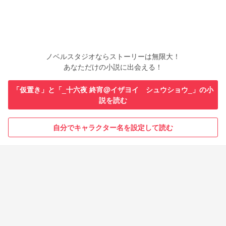
ノベルスタジオならストーリーは無限大！
あなただけの小説に出会える！
「仮置き」と「_十六夜 終宵@イザヨイ シュウショウ_」の小
説を読む
自分でキャラクター名を設定して読む