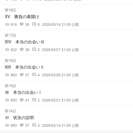
第18話
XV 勝負の幕開け
816
36
6
2026/03/14 21:00 公開
visibility
favorite
comment
第17話
XIV 本当の出会いⅢ
822
36
2
2026/03/07 21:00 公開
visibility
favorite
comment
第16話
XIII 本当の出会いⅡ
860
37
4
2026/02/28 21:00 公開
visibility
favorite
comment
第15話
Ⅻ 本当の出会いⅠ
893
41
2
2026/02/21 21:00 公開
visibility
favorite
comment
第14話
Ⅺ 状況の説明
893
37
4
2026/02/14 21:00 公開
visibility
favorite
comment