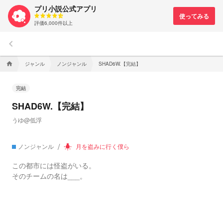
プリ小説公式アプリ
評価6,000件以上
keyboard_arrow_left
ジャンル
ノンジャンル
SHAD6W.【完結】
home
完結
SHAD6W.【完結】
うゆ@低浮
ノンジャンル
月を盗みに行く僕ら
wb_incandescent
この都市には怪盗がいる。
そのチームの名は___。