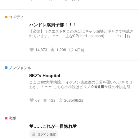
招待された平民の５人。それぞれの王子と出会い、ある気持ち
を自覚するが…そこに忍び寄る影に…？！ 〚第二章〛真の女
神（#36 ~70） 聖魔法が使えると名乗り出た少女、瑠衣と対峙
コメディ
し、予想もしない方向へ…？！ 〚第三章〛幸せとシアワセ
（#71~） 国王代理も決まり、平和な日々が続くと思っていた
ハンドレ腐男子部！！！
瑠衣達。しかし、新たな魔の手が左手に向かって伸びてきてい
【必読】リクエスト❌ このお話はキャラ崩壊とギャグで構成さ
るらしく…？！ ネストなどの設定を完全無視。 なんでも大丈
れています。 ✧••┈┈┈ 主なCP(third season) ┈┈┈••✧ 【お付
夫の方のみどうぞ。 だめかもな…って人はやめたほうがいい
き合い組】 ➴♡大縦 ➴♡健純 ➴♡サカ翠 ➴♡杖サト ➴♡光権
かもです。 交換宣伝などは受け付けておりません。 毎週月曜
【付き合ってない】 ➴♡仁瑠衣 ➴♡右左 ➴♡まど誠 ➴♡雷結
日の更新。 事情があればそれ以外にも投稿します。 ※自衛して
14,873
grade
1,298
4日前
➴♡彩舞 ➴♡カイ百 ➴♡千恵 特に塔翠さんがとっても可哀そ
favorite
update
くださいっ！ 〚登場するカプ〛 ・仁瑠衣 ・まど誠 ・右左 ・
うなキャラ崩壊っ！ 腐男子化した塔翠さんとその仲間たちで
光権 ・大縦 ・雷結←#7から登場 （・健純） ※オリキャラが出
繰り広げられる(？)コメディ！！！ ＊この小説のせいで翠さん
ます（ちゅーい！） 平気な顔して当然のように急に出てくる
と純さんの腐男子小説が増えたとか聞きましたが一切責任とり
のでご注意を(( ෆ・┈・┈・⊹*:ꔫ:*˖ ࣪⊹ ・┈・┈・ෆ・
ノンジャンル
ませんもっとやれ。＊ ✧••┈┈┈Another┈┈┈••✧ ꪑ活動報告
2025/07/16 連載開始！ 2025/08/18 お気に入り100突破！
→https://novel.prcm.jp/novel/UwEtiqcm8n24M0pfhdln ꪑR版
2025/09/20 お気に入り200突破！ 2025/11/09 お気に入り
SKZ's Hospital
→https://novel.prcm.jp/novel/xaGeib208KfCiVvtWIcg ꪑ通常版
300突破！ 2026/01/07 お気に入り400突破！ 2026/02/22
ここはskz大学病院。 イケメン先生達の日常を覗いていきませ
→ https://novel.prcm.jp/novel/5kfhB7gCFYbXIhGW7Byj ꪑダン
お気に入り500突破！ 2026/04/27 お気に入り600突破！
んか、？ 〜〜 こちらの小説はピリノ🍮🐈🐈‍⬛🐾様の小説を引き
ガンロンパパロディ
2026/06/28 お気に入り700突破！ ♡.☆.🔦.💭 ＼✨️いつもあり
継いだ作品となっております。 そのため、設定などを引用さ
→https://novel.prcm.jp/novel/Prc6bnBuap5krNc9VF4e ꪑ意外
がとうございます✨️／
せていただいております。 リクエスト募集中…！ メンバーの
なペアの1日→
68
grade
128
2025/06/22
体調不良から診察まで…… 基本的にどんなリクエストもお待
favorite
update
https://novel.prcm.jp/novel/1rXSjRVxGKPNuWy9yHER ꪑフォ
ちしております。 ぴりの🍮🐈‍⬛🐈🐾ちゃん
ロワー限定→
https://novel.prcm.jp/user/a0DUL2nmGHTS9z7jVF61RelTRdu
https://novel.prcm.jp/novel/Y6rGHlD05ivF3JO7vxOK ꪑリスメ
1
モ→ https://novel.prcm.jp/novel/Xn4zsFEap2eqRtCzgQMg ꪑ
恋愛
大縦オンリーギャグ→
https://novel.prcm.jp/novel/W134WAHTOVU9t83FkZXv ꪑマホ
🖤……これが一目惚れ🖤
ウショウネン→ https://novel.prcm.jp/novel/SbcIlxwzGBz
lock
ログイン限定