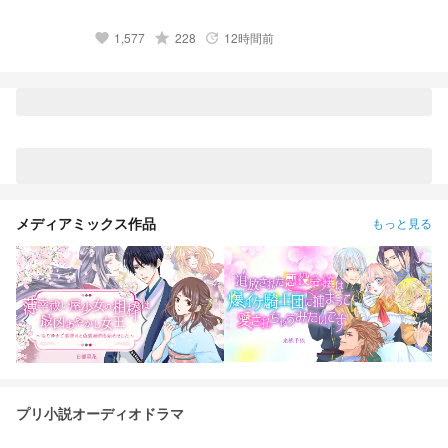
1,577
grade
228
12時間前
favorite
update
メディアミックス作品
もっと見る
プリ小説オーディオドラマ