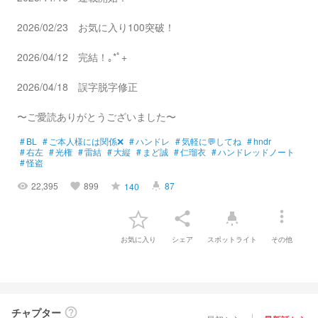
2026/02/23 お気に入り100突破！
2026/04/12 完結！｡⁠*ﾟ⁠+
2026/04/18 誤字脱字修正
〜ご愛読ありがとうございました〜
#
BL
#
ご本人様には関係❌
#
ハンドレ
#
気軽に💬してね
#
hndr
#
右左
#
光権
#
雷結
#
大縦
#
まど誠
#
仁瑠衣
#
ハンドレッドノート
#
怪盗
22,395
899
87
140
visibility
favorite
grade
highlight
more_vert
share
highlight
お気に入り
シェア
スポットライト
その他
チャプター
help_outline