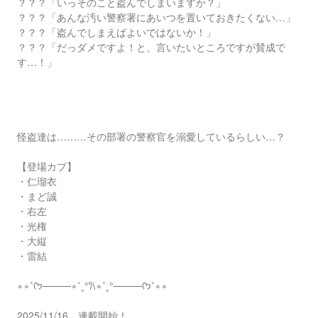
？？？「いっそのこと盗んでしまいますか？」
？？？「あんな汚い警察署にあいつを置いておきたくない…」
？？？「盗んでしまえばよいではないか！」
？？？「だっダメですよ！と、言いたいところですが賛成で
す…！」
怪盗達は………その部署の警察官を溺愛しているらしい…？
【登場カプ】
・仁瑠衣
・まど誠
・右左
・光権
・大縦
・雷結
∘∘⁠˚ᡣ𐭩────∘⁠˚⁠˳⁠°𐙚∘⁠˚⁠˳⁠°────ᡣ𐭩˚∘∘⁠
2025/11/16 連載開始！