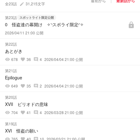
最初から
最新話から
全23話
31,215文字
create
第23話
スポットライト限定公開
0 怪盗達の幕開け ✧⁠◝⁠スポライ限定⁠◜⁠✧
lock
2026/04/11 21:00 公開
第22話
あとがき
678
36
4
2026/04/04 21:00 公開
visibility
favorite
comment
第21話
Epilogue
649
35
2
2026/04/04 21:00 公開
visibility
favorite
comment
第20話
XVII ピリオドの意味
704
41
4
2026/03/28 21:00 公開
visibility
favorite
comment
第19話
XVI 怪盗の願い
765
40
10
2026/03/21 21:00 公開
visibility
favorite
comment