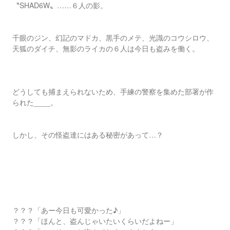
〝SHAD6W〟……６人の影。
千眼のジン、幻記のマドカ、黒手のメテ、光識のコウシロウ、
天狐のダイチ、無影のライカの６人は今日も盗みを働く。
どうしても捕まえられないため、手練の警察を集めた部署が作
られた____。
しかし、その怪盗達にはある秘密があって…？
？？？「あー今日も可愛かった♪」
？？？「ほんと、盗んじゃいたいくらいだよねー」