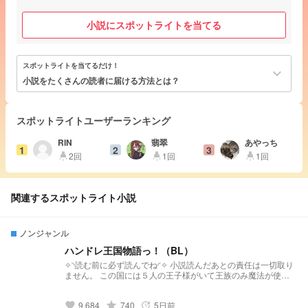
小説にスポットライトを当てる
スポットライトを当てるだけ！
keyboard_arrow_down
小説をたくさんの読者に届ける方法とは？
スポットライトユーザーランキング
RIN
翡翠
あやっち
1
2
3
2回
1回
1回
highlight
highlight
highlight
関連するスポットライト小説
ノンジャンル
ハンドレ王国物語っ！（BL）
✧⁠◝⁠読む前に必ず読んでね⁠◜⁠✧ 小説読んだあとの責任は一切取り
ません。 この国には５人の王子様がいて王族のみ魔法が使え
るらしいっ？！婚約に全く興味がない王子様達のために王様が
あるパーティーを開いた______。 さぁ、物語のページをめく
9,684
grade
740
5日前
ろう。 ‹目次› 〚第一章〛闇の中の光（#1~35） パーティーに
favorite
update