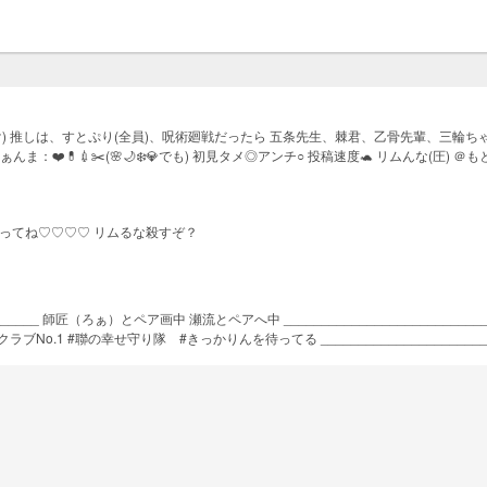
け) 推しは、すとぷり(全員)、呪術廻戦だったら 五条先生、棘君、乙骨先輩、三輪
️💊💉✂️(🌸🌙❄️💎でも) 初見タメ◎アンチ○ 投稿速度🐢 リムんな(圧) ＠もと夜桜
67987a0b97b05461d87 いつも優しく接してくれる姉。↓ https://novel.prcm.jp/user/f9cc
2be6c8e65 可愛くて元気な妹。↓ https://novel.prcm.jp/user/cdd744fd38cb68dec9ecd4d
b1638dd62 いつでも頼れる弟子。↓ https://novel.prcm.jp/user/14785110a609ee12bfb0
ってね♡♡♡♡ リムるな殺すぞ？
042322d26b2d0dc よく気が合う(？)そして可愛い双子↓ https://novel.prcm.jp/user/
____________ 師匠（ろぁ）とペア画中 瀬流とペアへ中 ________________________
#聯の幸せ守り隊 #きっかりんを待ってる ___________________________🪐❅
__________________________🪐❅🪐___________________________