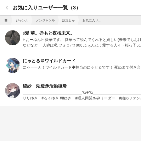
keyboard_arrow_left
お気に入りユーザー一覧（3）
ジャンル
ノンジャンル
設定とか
お気に入りユーザー一覧
home
♯愛 華。@もと夜桜未来。
✄おーぷん✄ 愛華です。 愛華って読んでくれると嬉しい(未来でもお
などなど 一人称は私 フォロバ1000 ふぁんね：愛する人々・桜っ子 ふぁんま：❤
神安定剤。↓ https://novel.prcm.jp/user/5a060dbc5f37fb8c803ba
https://novel.prcm.jp/user/8846df16c6a7b75372b0f55403af701
にゃとる＠ワイルドカード
https://novel.prcm.jp/user/c650cf95c73958679411f28194f2276
にゃーーん！ワイルドカード◆担当のにゃとるです！ 死ぬまで付き合
https://novel.prcm.jp/user/1966adec4588b65d9e9ba6b96
ら許さない。 100人(2021年5.28) 「誰かを救いたい。」
綾紗 湖透@活動復帰
___________________________🪐❅🪐_______________
リリゆき #るぅゆき #Ifゆき #暇人同盟🐬@リーダー #紬のファンクラブNo.1 
🌠 ✂☂ 🐇🕰 🎐🎐🎆🎇 🎤👑♠💛 ฅ🐱💗 ___________________________🪐❅🪐___________________________ 『湖の星🪐』蜜柑帝国No.3 とりのからあげ 雨涙の水溜り ありすを惑わすうさぎさん達 聯華 ハニース
ターしか勝たん 夜をてらす橙3灯目 月に乗った夢の支配人 _