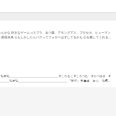
ちゃんかな 好きなゲーム→スプラ、あつ森、アモングアス、プロセカ、ヒューマン
未来 ⚠️もしかしたらバグってフォローはずしてるかも 心を癒してくれる精
f9b64de8dc477fe74c82713049756aaa5ace
1a47596f062c1b39b
90ba59bcef5880902283
082efcce2cb078f6e2d7e48d8c05c6940a6e6fed まだまだ募集中。 フォロワーさん傷つけた
___🪐❅🪐___________________________ #ころるこ #ころつむ #エペゆき #
___________________________ 『🌺💛』🌟☁🍯 💫🍊 🪐🌏