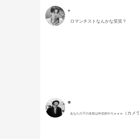
✈️
ロマンチストなんかな笑笑？
👽
（カメ
あなたの下の名前は外交的やろｗｗｗ