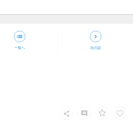
list
keyboard_arrow_right
一覧へ
次の話
insert_comment
share