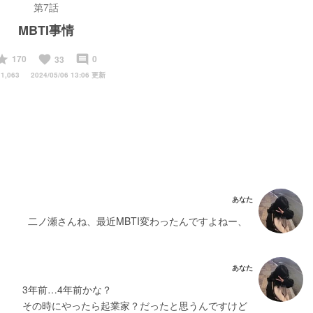
第7話
MBTI事情
start
favorite
insert_comment
170
0
33
1,063
2024/05/06 13:06 更新
あなた
二ノ瀬さんね、最近MBTI変わったんですよねー、
あなた
3年前…4年前かな？
その時にやったら起業家？だったと思うんですけど