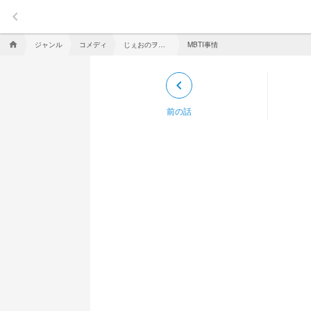
keyboard_arrow_left
ジャンル
コメディ
じぇおのヲンナ。
MBTI事情
home
keyboard_arrow_left
前の話