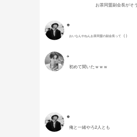
お茶同盟副会長がそ
👽
（）
おいなんやねんお茶同盟の副会長って
✈️
初めて聞いたｗｗｗ
👽
俺と一緒やろ2人とも