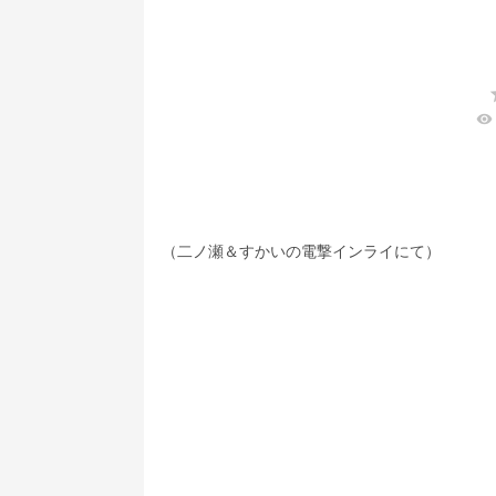
visibility
（二ノ瀬＆すかいの電撃インライにて）