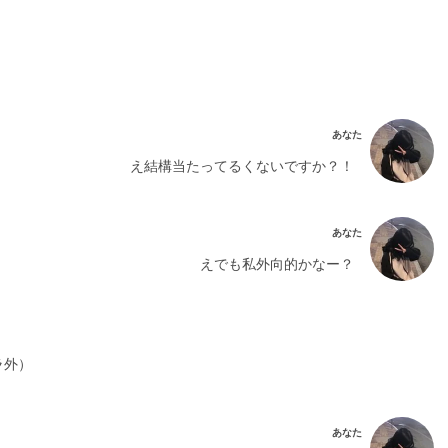
あなた
え結構当たってるくないですか？！
あなた
えでも私外向的かなー？
ラ外）
あなた