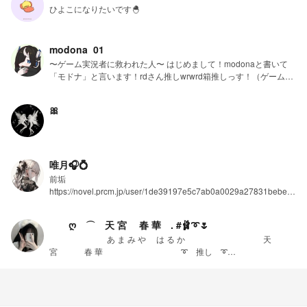
ひよこになりたいです🐣
modona_01
〜ゲーム実況者に救われた人〜 はじめまして！modonaと書いて
「モドナ」と言います！rdさん推しwrwrd箱推しっす！（ゲーム実
況者ほとんど好き）
🎀
唯月🎧💍
前垢
https://novel.prcm.jp/user/1de39197e5c7ab0a0029a27831bebe3
17f4197be です！ 新垢
https://novel.prcm.jp/user/7A2yDdrAWgbkJZDGY3Koz44TtZS2 My
ღ ⌒ 天 宮 春 華 . #🩰➰🌷
Profile🎊 名前 唯月(ゆづき)です！ 性別 女‎ 誕生日 1月15日 MBTIは
あ ま み や は る か 天
ISFPです！ 推し 東京リベンジャーズ･黒川イザナ、半間修二、場
宮 春 華 ➰ 推し ➰
地圭介、灰谷竜胆、河田ソウヤ、三途春千代、羽宮一虎 鬼滅の刃･
ブルーロック 千切 豹馬
栗花落カナヲ、不死川実弥 マッシュル･ランス･クラウン 黒子のバ
僕のヒーロアカデミア 心操
スケ キセキの世代 同盟を組んでいる方 💎✨紫苑×唯月
人使 Harry Potter ドラコ マ
ルフォイ