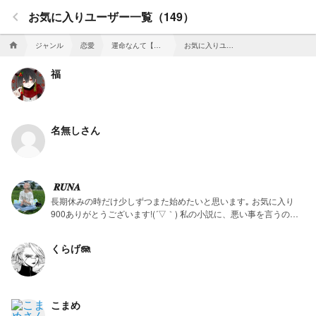
keyboard_arrow_left
お気に入りユーザー一覧（149）
ジャンル
恋愛
運命なんて【ドラコ・マルフォイ】
お気に入りユーザー一覧
home
福
名無しさん
️ ️𝑹𝑼𝑵𝑨
長期休みの時だけ少しずつまた始めたいと思います｡ お気に入り
900ありがとうございます!(´▽｀) 私の小説に、悪い事を言うのは
辞めてください…。 main 長期休み sub 週末 時間は、20:00ぐらい
です！ 完結した作品もあります！ 友達になりたい人は、何か言っ
くらげ🪼
てください！ 是非友達になりましょ！ 友達欄
SEYOUNG（https://novel.prcm.jp/user/4cbd79ddb56089f9f02ad7
9709f37972c6194d7c)・なーちゃん
（https://novel.prcm.jp/user/636b2ca22d26f54b4e71ec40f2cc30a
2d6628291)・ひよこ🐤・くーちゃん・せな・ろい・柚魅
こまめ
（https://novel.prcm.jp/user/bfaa55c2cb8ed865070dd999bf28d0e