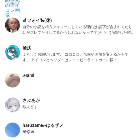
0e5a3af77)・りあん・えす
（https://novel.prcm.jp/user/fe40cc6cffc084494106d09efec2f02da
ead51f7）・瑠璃
🍏フォイ🐍(休)
（https://novel.prcm.jp/user/3ET6kNN8rUQM6MpgB3FfZPBGtpI2
自分の小説を相方フォローにしている理由は 誤字が含まれてたり
） ↳URL？がない人は、アイコン忘れました←すんませんm(_ _)m
話がズレてたりしてるかもしれないからです(⚡〇-〇) 完結した時に
推し欄 🦋☁️、⛓🦢🥀、🕊☘️、🦋💫、🤍🕊 🐼♡、🎗💜、＿⚙️、🐭🥀、
は誰でも見れるように設定したいなと思ってマス。 もし興味があ
🥀‪💧‬〜、🦔🥨、🤖🦋、🧁‎🤍、🤍💣、💎🥐、🎠🤎 ファンマはありま
る方はぜひお楽しみにしててください！ よろしくお願いいたしま
せん､｡
滄汰
す。(風邪を引いた日やテスト勉強中は投稿できないですごめんな
よろしくお願いします。 コロコロ、名前や画像を変えるかもで
さい) 追加 最近少し忙しくなってきたので少しお休みさせていただ
す。 アイコンとヘッダーはノーコピーライトガール様！
きます。
2023.2/18…始めた日
𝓜ami
さぶあか
暇人どす
haruzame/-はるザメ
👾🎧🎮