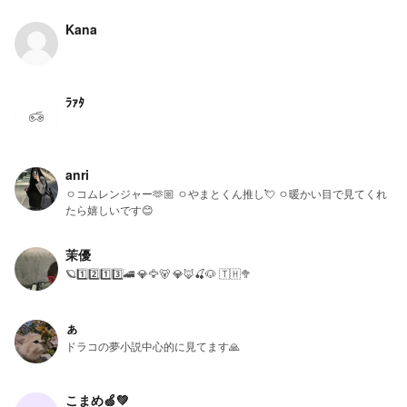
Kana
ﾗｧﾀ
anri
ㅇコムレンジャー🫶🏼 ㅇやまとくん推し💘 ㅇ暖かい目で見てくれ
たら嬉しいです😊
茉優
🪐1️⃣2️⃣1️⃣3️⃣🚄 💎🦅🐻 💎🦊🍒🐶 🇹🇭🥦
ぁ
ドラコの夢小説中心的に見てます🙏
こまめ🍏💚