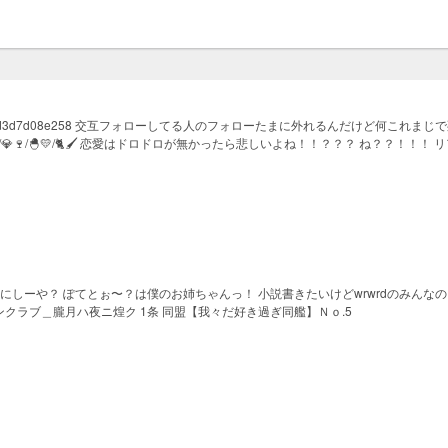
e5ebcd315d79fcc764d3d7d08e258 交互フォローしてる人のフォローたまに外れるん
/🍬🍃/💎🍷/🐣💛/🐈🖌 恋愛はドロドロが無かったら悲しいよね！！？？？ ね？？！！！ 
1f5eb リア友その3:
2debc47659918 リア友その4: https://novel.prcm.jp/user/cee6b26535993ef4
f8db97ea9a18452378add3e86d259f32a7fd2 あいみっちはおきにです ↑これ大切 尊敬
47f1915edc リムさん リンク: https://novel.prcm.jp/user/8a829fe10f86563b62274
5356cb
ら僕にしーや？ ぽてとぉ〜？は僕のお姉ちゃんっ！ 小説書きたいけどwrwrdのみん
ファンクラブ＿朧月ハ夜ニ煌ク 1条 同盟【我々だ好き過ぎ同艦】Ｎｏ.5