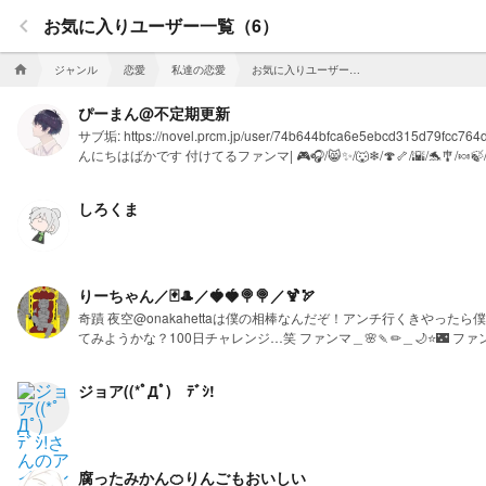
keyboard_arrow_left
お気に入りユーザー一覧（6）
ジャンル
恋愛
私達の恋愛
お気に入りユーザー一覧
home
ぴーまん@不定期更新
サブ垢: https://novel.prcm.jp/user/74b644bfca6
んにちはばかです 付けてるファンマ| 🎮🎧/😸✨/🐺❄/🍄🦴/🌇/🐬🎐
https://novel.prcm.jp/user/07b501757b35d50f394b84123fdcbaa131bc5956 リア友その2:https://novel.prcm.jp/user/8dfa4c36bc8af99dd63d1ebeb32d2d04e32
https://novel.prcm.jp/user/87cb2ccc0fdbc329f5b15068113
しろくま
ァンマ第一号:あいみっち リンク: https://novel.prcm.jp/user/4ea
https://novel.prcm.jp/user/b32a9df1392a830a676d4665eff5de
https://novel.prcm.jp/user/6ede779fa10d8907f8791a717ee1282b8b
りーちゃん／🃏🎩／🍓🍓🍭🍭／🍹🏹
奇蹟 夜空@onakahettaは僕の相棒なんだぞ！アンチ行くきやった
てみようかな？100日チャレンジ…笑 ファンマ＿🌸🍡✏＿🌙⭐️🌃 
ジョア((*ﾟДﾟ)ゞﾃﾞｼ!
腐ったみかん🍊りんごもおいしい