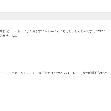
だけど何これまじで死ね(怒) フォトナによく居ます^^ 名前→こんにちはしょしんしゃです サブ垢:こ
リア友その1:
8c5888e902583935f1cf4516 俺のファンマ:🎨🎮 付けてくれる神様が居たら発狂します( ・∇・) フ
してる人 wonderfulな猫(？)さん リンク:
3a768b27c9afeec4033 メスゴリラさん リンク:
なのアイコン出来てからになるし毎日更新はキツいっす(´・ω・｀) 絵の成長日記付け