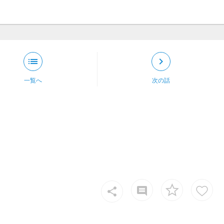
list
keyboard_arrow_right
一覧へ
次の話
insert_comment
share