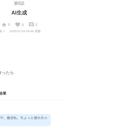
第5話
AI生成
start
favorite
insert_comment
0
0
0
ility
1
2025/01/29 06:49 更新
作ったら