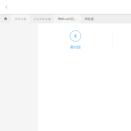
keyboard_arrow_left
ジャンル
ノンジャンル
Rekt+αの日常？
AI生成
home
keyboard_arrow_left
前の話