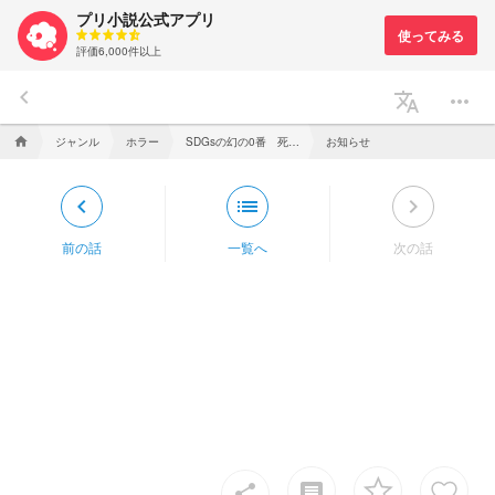
プリ小説公式アプリ
評価6,000件以上
keyboard_arrow_left
translate
more_horiz
ジャンル
ホラー
SDGsの幻の0番 死ネタ
お知らせ
home
keyboard_arrow_left
list
keyboard_arrow_right
前の話
一覧へ
次の話
insert_comment
share