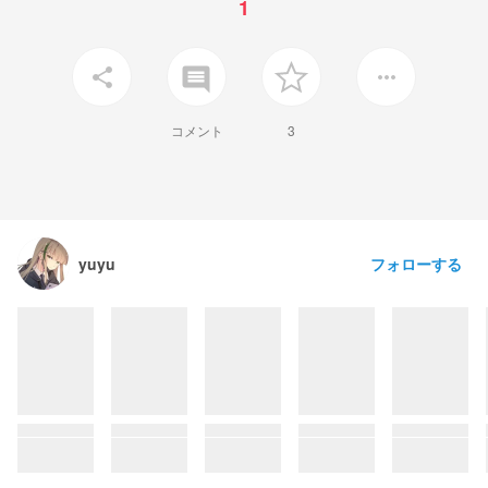
1
insert_comment
share
more_horiz
コメント
3
フォローする
yuyu