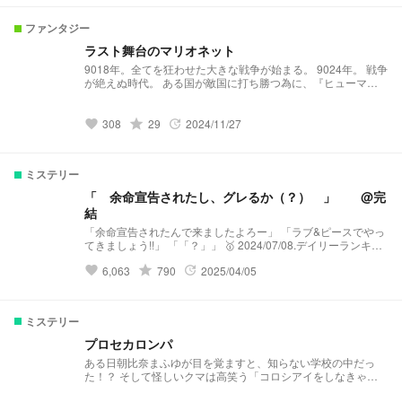
ファンタジー
ラスト舞台のマリオネット
9018年。全てを狂わせた大きな戦争が始まる。 9024年。 戦争
が絶えぬ時代。 ある国が敵国に打ち勝つ為に、『ヒューマロ
イド』と云うものを造り上げた。 『ヒューマロイド』とは、
『人間』に秘められた謎のエネルギーを、『アンドロイド』に
移植させ、異常能力…通称『異能』が使えるようにされた云わ
grade
308
29
2024/11/27
favorite
update
ば使い捨ての戦闘兵器だ。 そして9027年。遂に『ヒューマロ
イド』の活躍によって長きに渡る九年間続いた戦争を終わらせ
る事が出来た。 しかし、戦争が終わってしまったと同時にヒ
ミステリー
ューマロイドは、人々に必要とされなくなってしまった。
9053年。 忘れ去られた頃に過去の英雄達は、また目覚める。
「 余命宣告されたし、グレるか（？） 」 @完
長い眠りから覚めた彼らは果たしてどんな運命を辿るのか。
結
彼らを向かえ待つのは、果たしてハッピーエンドか？ それと
も悲しいバットエンドか？ 消耗
「余命宣告されたんで来ましたよろー」 「ラブ&ピースでやっ
品のように扱われる、彼らの悲しい 物語 小さな
てきましょう!!」 「「？」」 🥇 2024/07/08.デイリーランキン
最後の舞台 『貴女は言った消耗品さ。だけど私はまだ考えて
グ（ミステリー）28位 2024/07/09.デイリーランキング（ミス
grade
6,063
790
2025/04/05
favorite
update
いるわ』 ーーーーーーーーーーーーーー 表紙のモデル『ショ
テリー）12位 2024/07/12.デイリーランキング（ミステリー）
ウ』1１/28に変更 アイコン、表紙は全て自作です。 ※戦争をモ
9位 2024/07/16.デイリーランキング（ミステリー）5位
チーフにしたファンタジーです。 時代は被らない様に設定さ
2025/4/5.完結 ※ノリ 表紙いいね👍 誤字脱字沢山 完結
れています。 この物語はフィクションであり、出てくる登場
したら🌟減ってて草
ミステリー
人物、物は一切関係ありません。 キャラクターのロストや暴
言、暴力、鬱シーン等の描写がありますので苦手な方はお控え
プロセカロンパ
下さい。 8月21日（水）デイリーランキング（オリジナル）37
ある日朝比奈まふゆが目を覚ますと、知らない学校の中だっ
位 9月17日（火）デイリーランキング（オリジナル）13位 9月
た！？ そして怪しいクマは高笑う「コロシアイをしなきゃ殺
27日（金）デイリーランキング（オリジナル）8位 10月1日
しちゃうからね〜」 まふゆ達は生き残れるのか！！！！ ※表紙
（月）お気に入り20 10月18日（金）デイリーランキング（オ