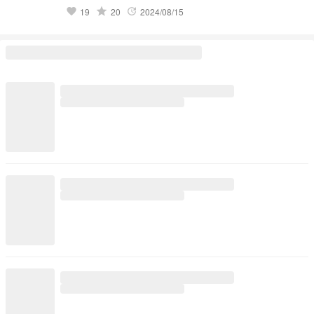
はカスプロで作りました。表紙と内容は多分あんまり関係ない
リジナル）5位
です
grade
19
20
2024/08/15
favorite
update