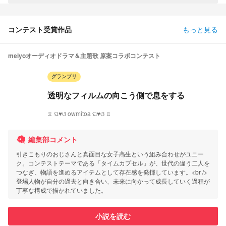
コンテスト受賞作品
もっと見る
meiyoオーディオドラマ＆主題歌 原案コラボコンテスト
グランプリ
透明なフィルムの向こう側で息をする
♖ ଘ♥ଓ owmitoa ଘ♥ଓ ♖
編集部コメント
引きこもりのおじさんと真面目な女子高生という組み合わせがユニー
ク。コンテストテーマである「タイムカプセル」が、世代の違う二人を
つなぎ、物語を進めるアイテムとして存在感を発揮しています。<br />
登場人物が自分の過去と向き合い、未来に向かって成長していく過程が
丁寧な構成で描かれていました。
小説を読む