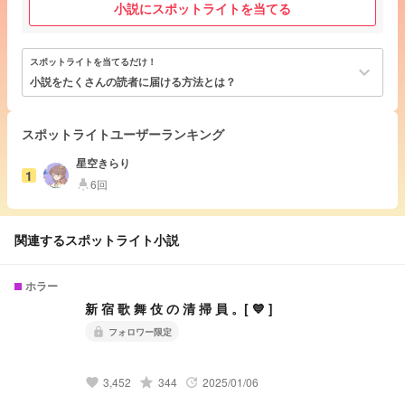
小説にスポットライトを当てる
スポットライトを当てるだけ！
keyboard_arrow_down
小説をたくさんの読者に届ける方法とは？
スポットライトユーザーランキング
星空きらり
1
6回
highlight
関連するスポットライト小説
ホラー
新 宿 歌 舞 伎 の 清 掃 員 。[ 💙 ]
フォロワー限定
lock
grade
3,452
344
2025/01/06
favorite
update