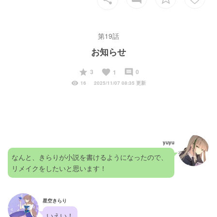
第19話
お知らせ
start
favorite
insert_comment
3
0
1
visibility
16
2025/11/07 08:35 更新
yuyu
なんと、きらりが小説を書けるようになったので、
リメイクをしたいと思います！
星空きらり
いえい！