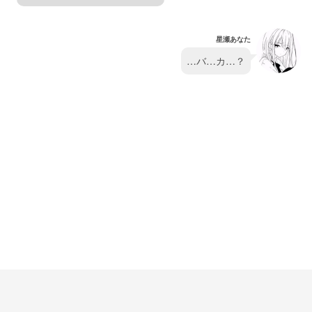
星瀬あなた
…バ…カ…？