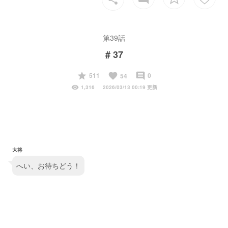
第39話
# 37
start
favorite
insert_comment
511
0
54
visibility
1,316
2026/03/13 00:19 更新
大将
へい、お待ちどう！