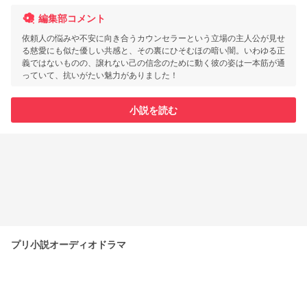
編集部コメント
依頼人の悩みや不安に向き合うカウンセラーという立場の主人公が見せ
る慈愛にも似た優しい共感と、その裏にひそむほの暗い闇。いわゆる正
義ではないものの、譲れない己の信念のために動く彼の姿は一本筋が通
っていて、抗いがたい魅力がありました！
小説を読む
プリ小説オーディオドラマ