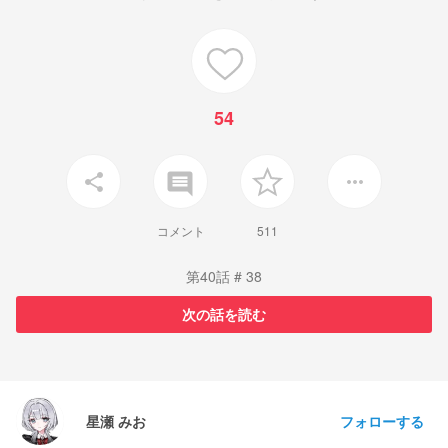
54
insert_comment
share
more_horiz
コメント
511
第40話 # 38
次の話を読む
フォローする
⠀ 星瀬 みお