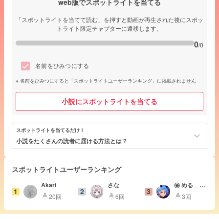
web版でスポットライトを当てる
「スポットライトを当てて読む」を押すと動画が再生された後にスポッ
トライト限定チャプターに遷移します。
0
/0
名前をひみつにする
名前をひみつにすると「スポットライトユーザーランキング」に掲載されません
小説にスポットライトを当てる
スポットライトを当てるだけ！
keyboard_arrow_down
小説をたくさんの読者に届ける方法とは？
スポットライトユーザーランキング
Akari
さな
㊙️ める _ ❤︎
1
2
3
🐝
20回
6回
3回
highlight
highlight
highlight