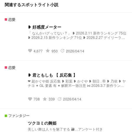
関連するスポットライト小説
恋愛
❥ 好感度メーター
「 なんかバグってない ? 」 ❥ 2026.2.11 新作ランキング 75位
❥ 2026.2.15 新作ランキング 71位 ❥ 2026.2.27 デイリーラン
キング 71位 ❥ 2026.3.3 デイリーランキング 51位 ❥ 2026.3.7
デイリーランキング 68位 ❥ 2026.3.8 デイリーランキング 55
位 ❥ 2026.3.9 デイリーランキング 42位 ❥ 2026.3.10 デイリー
grade
4,677
950
2026/04/14
favorite
update
ランキング 35位 ❤︎ ♡30↑ 行き次第 平日 - 18:00 休日.祝日 -
12:00 更新予定 . ❤︎ 交換宣伝 無条件 常時募集中 ♪
恋愛
❥ 君ともしも 【 反応集 】
❤︎ 超かぐや姫 反応集 ❥ 彩葉 ❥ かぐや ❥ 朝日 . 帝 ❥ 乃依 ❥ ヤ
チヨ ✦ GL 要素 有 ✦ 解釈不一致注意 ⋈ 2026.3.7 新作ランキ
ング 27位 ⋈ 2026.3.11 新作ランキング 92位
grade
708
339
2026/04/14
favorite
update
ファンタジー
ツクヨミの舞姫
美しい舞は人々を魅了する 🗃️…アンケート付き