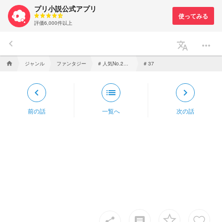
プリ小説公式アプリ
評価6,000件以上
keyboard_arrow_left
translate
more_horiz
ジャンル
ファンタジー
# 人気No.2のツクヨミライバー
home
# 37
keyboard_arrow_left
list
keyboard_arrow_right
前の話
一覧へ
次の話
insert_comment
share