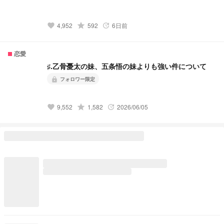
grade
4,952
592
6日前
favorite
update
恋愛
♯.乙骨憂太の妹、五条悟の妹よりも強い件について
フォロワー限定
lock
grade
9,552
1,582
2026/06/05
favorite
update