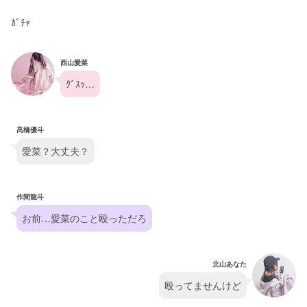
ｶﾞﾁｬ
西山愛菜
ｸﾞｽｯ…
髙橋優斗
愛菜？大丈夫？
作間龍斗
お前…愛菜のこと殴っただろ
北山あなた
殴ってませんけど