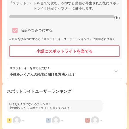
「スポットライトを当てて読む」を押すと動画が再生された後にスポッ
トライト限定チャプターに遷移します。
0
/0
名前をひみつにする
名前をひみつにすると「スポットライトユーザーランキング」に掲載されません
小説にスポットライトを当てる
スポットライトを当てるだけ！
keyboard_arrow_down
小説をたくさんの読者に届ける方法とは？
スポットライトユーザーランキング
いまなら1位になれるチャンス！
上のボタンからスポットライトを当ててみよう！
−
−
−
1
2
3