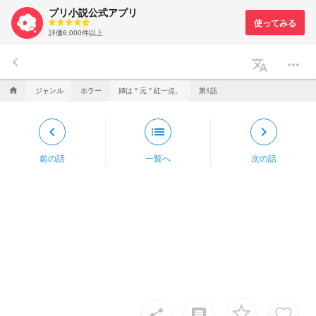
プリ小説公式アプリ
評価6,000件以上
keyboard_arrow_left
translate
more_horiz
ジャンル
ホラー
姉は＂元＂紅一点。
第1話
home
keyboard_arrow_left
list
keyboard_arrow_right
前の話
一覧へ
次の話
insert_comment
share