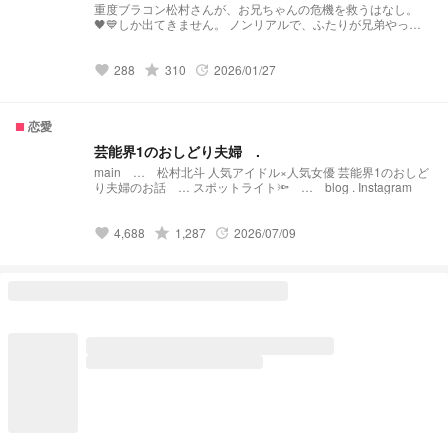
重度ブラコン松村さんが、お兄ちゃんの危機を救うはなし。
🖤💙しか出てきません。 ノンリアルで、ふたりが兄弟やって
ます。 前中後の３話構成になると思われます。
grade
288
310
2026/01/27
favorite
update
恋愛
芸能界1のおしどり夫婦 .
main … 松村北斗 人気アイドル×人気女優 芸能界1のおしど
り夫婦のお話 … スポットライト🔦 … blog . Instagram
grade
4,688
1,287
2026/07/09
favorite
update