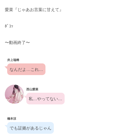
愛菜『じゃあお言葉に甘えて』
ﾎﾞｺｯ
〜動画終了〜
井上瑞稀
なんだよ…これ…
西山愛菜
私…やってない…
橋本涼
でも証拠があるじゃん