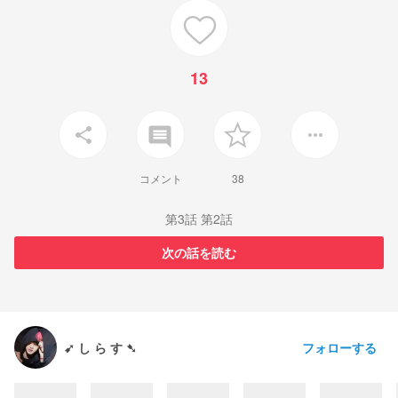
13
insert_comment
share
more_horiz
コメント
38
第3話 第2話
次の話を読む
フォローする
➹ し ら す ➷