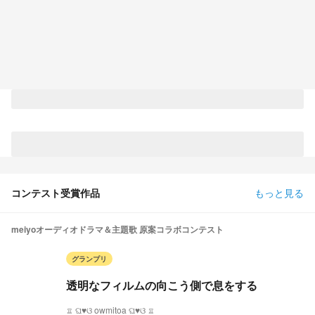
コンテスト受賞作品
もっと見る
meiyoオーディオドラマ＆主題歌 原案コラボコンテスト
グランプリ
透明なフィルムの向こう側で息をする
♖ ଘ♥ଓ owmitoa ଘ♥ଓ ♖