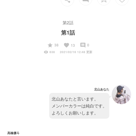
第2話
第1話
start
favorite
insert_comment
38
0
13
visibility
638
2021/02/16 12:48 更新
北山あなた
北山あなたと言います。
メンバーカラーは純白です。
よろしくお願いします。
髙橋優斗