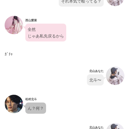
それ本気で殴ってる？
西山愛菜
全然
じゃあ私先戻るから
ｶﾞﾁｬ
北山あなた
北斗〜
松村北斗
ん？何？
北山あなた