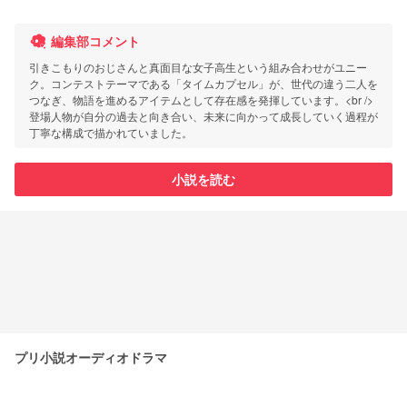
編集部コメント
引きこもりのおじさんと真面目な女子高生という組み合わせがユニー
ク。コンテストテーマである「タイムカプセル」が、世代の違う二人を
つなぎ、物語を進めるアイテムとして存在感を発揮しています。<br />
登場人物が自分の過去と向き合い、未来に向かって成長していく過程が
丁寧な構成で描かれていました。
小説を読む
プリ小説オーディオドラマ