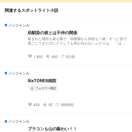
関連するスポットライト小説
ノンジャンル
幼馴染の彼とは不仲の関係
産まれた場所も家も隣で、幼稚園から高校も一緒。ずっと傍で
過ごしてきたのにどうしても馬が合わないふたりは、 『 は
ー、樹ガチで有り得ない 』 「 悪いけどこっちのセリフね？ 」
芸能人同士らしいです。
grade
1,892
683
6日前
favorite
update
ノンジャンル
SixTONES病院
フォロワー限定
lock
grade
424
82
6時間前
favorite
update
ノンジャンル
ブラコンも山の賑わい！！