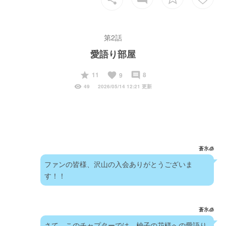
第2話
愛語り部屋
start
favorite
insert_comment
11
8
9
visibility
49
2026/05/14 12:21 更新
蒼氷🧊
ファンの皆様、沢山の入会ありがとうございま
す！！
蒼氷🧊
さて、このチャプターでは、柚子の花様への愛語り