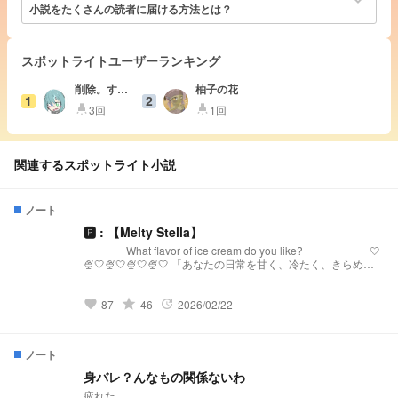
小説をたくさんの読者に届ける方法とは？
スポットライトユーザーランキング
削除。すみ
柚子の花
1
2
ません。
3回
1回
highlight
highlight
関連するスポットライト小説
ノート
🅿︎ : 【Melty Stella】
What flavor of ice cream do you like? 🤍
🍨🤍🍨🤍🍨🤍🍨🤍 「あなたの日常を甘く、冷たく、きらめか
せる。」 【Melty Stellaとは？】 『Melty Stella』は、星
(Stella)のような輝きと、心を甘く溶かす(Melty)ような配信を
届けるプリチューバ事務所です。 略称:メルステ 事務
grade
87
46
2026/02/22
favorite
update
所FN:Toppings 事務所FM:🧊🍨🌟 語りタグ:溶けちゃ
う前に星になる 🤍🍨🤍🍨🤍🍨🤍🍨🤍 発
祥:https://novel.prcm.jp/novel/oZI9SHphr7KqNMd8dkMn
ノート
身バレ？んなもの関係ないわ
疲れた