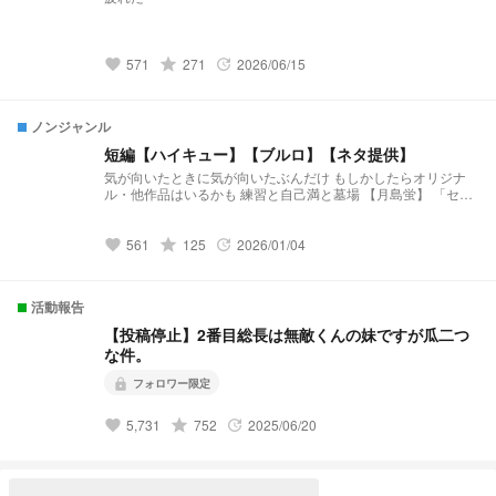
grade
571
271
2026/06/15
favorite
update
ノンジャンル
短編【ハイキュー】【ブルロ】【ネタ提供】
気が向いたときに気が向いたぶんだけ もしかしたらオリジナ
ル・他作品はいるかも 練習と自己満と墓場 【月島蛍】 「セレ
ンディピティ」 小説になりました↓↓↓
https://novel.prcm.jp/novel/BmzRdh3txTUibqXXVZof 【二口堅
治】 「先輩、まだ独り身なんすか？(笑)」 小説になりました↓
grade
561
125
2026/01/04
favorite
update
↓ ↓ https://novel.prcm.jp/novel/cXlcBIt2Ne2PhzvRzV2Q 【孤
爪研磨】 「そこのけそこのけ 勇者が通る」 小説になりました
↓ ↓ ↓ https://novel.prcm.jp/novel/Cxxu2EBITSt0wLuPjQ4n
活動報告
【白布】 「浮いてた彼女が”浮いて”いた」 小説になりました↓
↓ ↓ https://novel.prcm.jp/novel/wm18GhLSixpJNbKeARoK
【投稿停止】2番目総長は無敵くんの妹ですが瓜二つ
【宮侑】(角名) 「ちみけも買ったら男子高校生拾った話」 小説
な件。
になりました↓ ↓ ↓
https://novel.prcm.jp/novel/nMbYXcbwwQjoQ15Ja254 【牛
フォロワー限定
lock
島】 「籠の中の雛 コンビニを知る」 小説になりました↓ ↓ ↓
https://novel.prcm.jp/novel/z2FYtWfMjUFHn8taeLfl
grade
5,731
752
2025/06/20
favorite
update