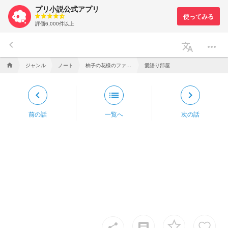
プリ小説公式アプリ
評価6,000件以上
keyboard_arrow_left
translate
more_horiz
ジャンル
ノート
柚子の花様のファンクラブ！！！
愛語り部屋
home
keyboard_arrow_left
list
keyboard_arrow_right
前の話
一覧へ
次の話
insert_comment
share