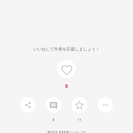
いいねして作者を応援しましょう！
9
insert_comment
share
more_horiz
8
11
第3話 FM等について