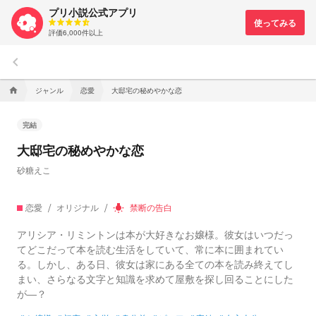
プリ小説公式アプリ
評価6,000件以上
keyboard_arrow_left
ジャンル
恋愛
大邸宅の秘めやかな恋
home
完結
大邸宅の秘めやかな恋
砂糖えこ
恋愛
オリジナル
禁断の告白
wb_incandescent
アリシア・リミントンは本が大好きなお嬢様。彼女はいつだっ
てどこだって本を読む生活をしていて、常に本に囲まれてい
る。しかし、ある日、彼女は家にある全ての本を読み終えてし
まい、さらなる文字と知識を求めて屋敷を探し回ることにした
が―？