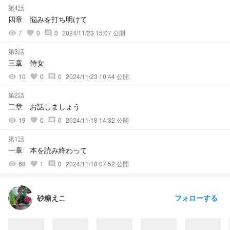
第4話
四章 悩みを打ち明けて
7
0
0
2024/11/23 15:07 公開
visibility
favorite
comment
第3話
三章 侍女
10
0
0
2024/11/23 10:44 公開
visibility
favorite
comment
第2話
二章 お話しましょう
19
0
0
2024/11/18 14:32 公開
visibility
favorite
comment
第1話
一章 本を読み終わって
68
1
0
2024/11/18 07:52 公開
visibility
favorite
comment
フォローする
砂糖えこ