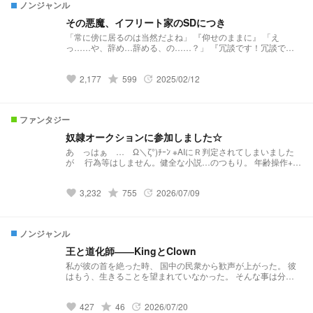
ノンジャンル
その悪魔、イフリート家のSDにつき
「常に傍に居るのは当然だよね」 『仰せのままに』 「え
っ……や、辞め…辞める、の……？」 『冗談です！冗談です
から！そんな捨てられた念子みたいな顔なさらないでくださ
い！』 「え？いいでしょ、だって可愛い僕のお願いだよ」
2,177
grade
599
2025/02/12
『……何処で何を間違えた…』 学校警備の教師は自分のSDが
favorite
update
大好き過ぎるようです
ファンタジー
奴隷オークションに参加しました☆
あ゙っはぁ゙… Ω＼ζ°)ﾁｰﾝ ※AIにＲ判定されてしまいました
が 行為等はしません。健全な小説…のつもり。 年齢操作+口
調迷子 卒業済みライバーじゃんじゃんでてきます✩ ⚠️何でも
許せる人向け⚠️ #ろふまお# くろのわ #メシャ #ヴァルツ
3,232
grade
755
2026/07/09
#エデン #つ🅰️ #ヴォルタ #さくゆい #星川 ※25.9.26のみ
favorite
update
ログインなしでも公開とします。 1日のみなのでご注意くだ
さい。
ノンジャンル
王と道化師――KingとClown
私が彼の首を絶った時、 国中の民衆から歓声が上がった。 彼
はもう、生きることを望まれていなかった。 そんな事は分か
ってる。 けれど、彼が残した最後の言葉。 アレのせいで、私
の中の大切な何かを、 失った虚無感がある。
427
grade
46
2026/07/20
favorite
update