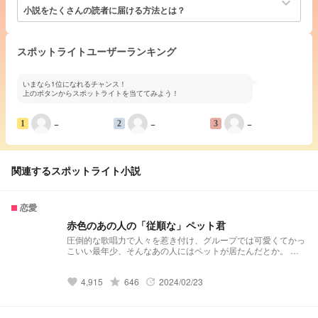
keyboard_arrow_down
小説をたくさんの読者に届ける方法とは？
スポットライトユーザーランキング
いまなら1位になれるチャンス！
上のボタンからスポットライトを当ててみよう！
−
−
−
1
2
3
関連するスポットライト小説
恋愛
赤色のあの人の「従順な」ペット君
圧倒的な歌唱力で人々を惹き付け、グループでは可愛くてかっ
こいい最年少、そんなあの人にはペットが居たんだとか。 ❤️
🐤「よしよし、いい子だね...♡」 「逃げられると思ったの？
笑」 「可愛い俺だけのペット君♡」 愛情表現が強めなあの人
4,915
grade
646
2024/02/23
に愛されてみたい人へ
favorite
update