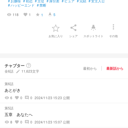
#
お嬢様
#
初恋
#
主従
#
身分差
#
ピュア
#
完結
#
女主人公
#
ハッピーエンド
#
禁断
118
1
5
1
visibility
favorite
grade
highlight
more_vert
share
highlight
お気に入り
シェア
スポットライト
その他
チャプター
help_outline
最初から
最新話から
全6話
11,623文字
create
第6話
あとがき
6
0
0
2024/11/23 15:23 公開
visibility
favorite
comment
第5話
五章 あなたへ
8
0
0
2024/11/23 15:07 公開
visibility
favorite
comment