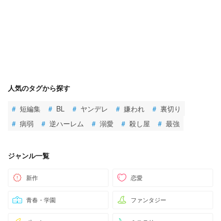
人気のタグから探す
#
短編集
#
BL
#
ヤンデレ
#
嫌われ
#
裏切り
#
病弱
#
逆ハーレム
#
溺愛
#
殺し屋
#
最強
ジャンル一覧
新作
恋愛
青春・学園
ファンタジー