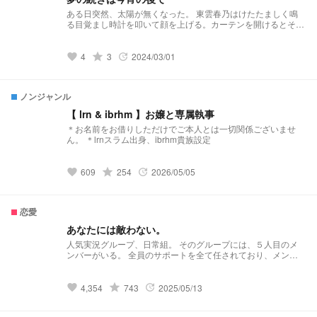
ある日突然、太陽が無くなった。 東雲春乃はけたたましく鳴
る目覚まし時計を叩いて顔を上げる。カーテンを開けるとそこ
にはやたら大きな赤黒い満月が浮かんでいた＿＿＿＿＿ タイ
ムリミットは900秒。 決められた運命に抗え＿＿＿＿＿ そし
て、この世界を勝ち取れ。 絶望の世界で生き抜くのは‪✕‬‪‪✕‬
grade
4
3
2024/03/01
favorite
update
だ！！
ノンジャンル
【 lrn & ibrhm 】お嬢と専属執事
＊お名前をお借りしただけでご本人とは一切関係ございませ
ん。 ＊lrnスラム出身、ibrhm貴族設定
grade
609
254
2026/05/05
favorite
update
恋愛
あなたには敵わない。
人気実況グループ、日常組。 そのグループには、５人目のメ
ンバーがいる。 全員のサポートを全て任されており、メンバ
ー全員が信頼する実力者。 そしてリーダー、クロノアの婚約
者である。 ※本人や他メンバー各々の生活、事実上には関係ご
ざいません。 妄想としてご覧下さい。
grade
4,354
743
2025/05/13
favorite
update