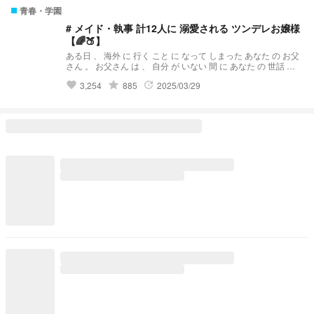
青春・学園
# メイド・執事 計12人に 溺愛される ツンデレお嬢様
【🌈🍑】
ある日 、 海外 に 行く こと に なって しまった あなた の お父
さん 。 お父さん は 、 自分 が いない 間 に あなた の 世話 を
してくれる 優秀な メイド ・ 執事 合計 12人 を 雇った 。 そん
grade
3,254
885
2025/03/29
favorite
update
な お嬢様 の 愛され 物語 です 。