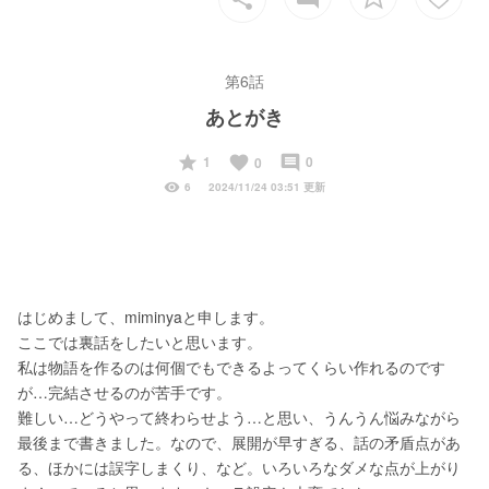
第6話
あとがき
start
favorite
insert_comment
1
0
0
visibility
6
2024/11/24 03:51 更新
はじめまして、miminyaと申します。
ここでは裏話をしたいと思います。
私は物語を作るのは何個でもできるよってくらい作れるのです
が…完結させるのが苦手です。
難しい…どうやって終わらせよう…と思い、うんうん悩みながら
最後まで書きました。なので、展開が早すぎる、話の矛盾点があ
る、ほかには誤字しまくり、など。いろいろなダメな点が上がり