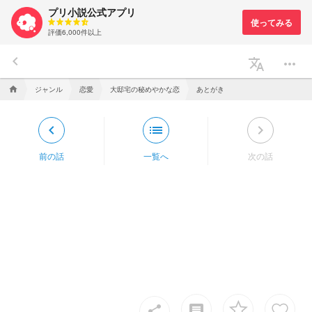
プリ小説公式アプリ
評価6,000件以上
keyboard_arrow_left
translate
more_horiz
ジャンル
恋愛
大邸宅の秘めやかな恋
あとがき
home
keyboard_arrow_left
list
keyboard_arrow_right
前の話
一覧へ
次の話
insert_comment
share