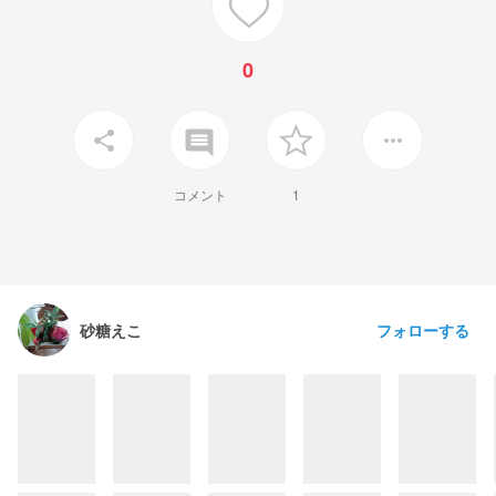
0
insert_comment
share
more_horiz
コメント
1
フォローする
砂糖えこ