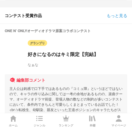
コンテスト受賞作品
もっと見る
ONE N’ ONLYオーディオドラマ原案コラボコンテスト
グランプリ
好きになるのはキミ限定【完結】
なぁな
編集部コメント
主人公は鈍感で口下手ではあるものの『コミュ障』というほどではない
ので、キャラの作り込みに関しては一考の余地があるものの、楽曲テー
マ、オーディオドラマ前提、登場人物の数などの制約が多いコンテスト
において、条件内できちんと可愛らしくまとまっているお話でした！
<br />転校生、幼馴染、親友といった王道ポジションのキャラたちがス
トーリーの中でそれぞれの役割を果たし、ハッピーな読後感に仕上がっ
ています。
ホーム
ジャンル
ランキング
本棚
マイページ