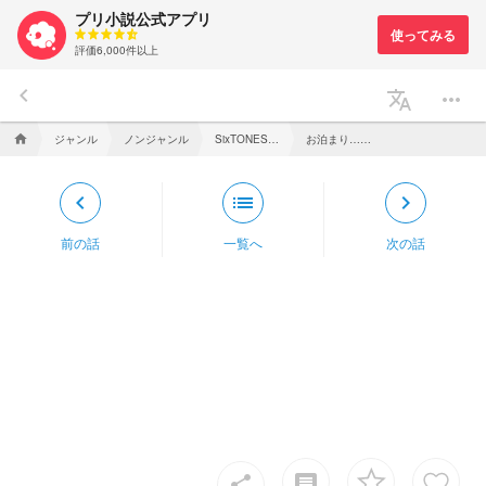
プリ小説公式アプリ
評価6,000件以上
keyboard_arrow_left
translate
more_horiz
ジャンル
ノンジャンル
SixTONES と紅一点 〜激甘な6人に囲まれて〜
お泊まり…！？
home
keyboard_arrow_left
list
keyboard_arrow_right
前の話
一覧へ
次の話
insert_comment
share