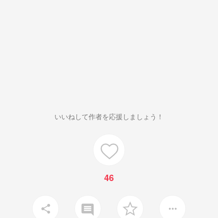
いいねして作者を応援しましょう！
46
insert_comment
share
more_horiz