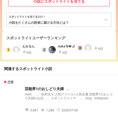
小説にスポットライトを当てる
スポットライトを当てるだけ！
keyboard_arrow_down
小説をたくさんの読者に届ける方法とは？
スポットライトユーザーランキング
えみるん
ouka🫧💎🌙
3
4回
highlight
1
2
5回
4回
highlight
highlight
関連するスポットライト小説
恋愛
芸能界1のおしどり夫婦 .
main … 松村北斗 人気アイドル×人気女優 芸能界1のおしど
り夫婦のお話 … スポットライト🔦 … blog . Instagram
grade
4,687
1,286
2026/07/09
favorite
update