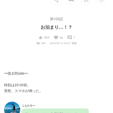
第103話
お泊まり…！？
start
favorite
insert_comment
684
7
46
visibility
680
2026/05/12 09:57 更新
〜慎太郎side〜
時刻は23:00前。
突然、スマホが鳴った。
しんたろー