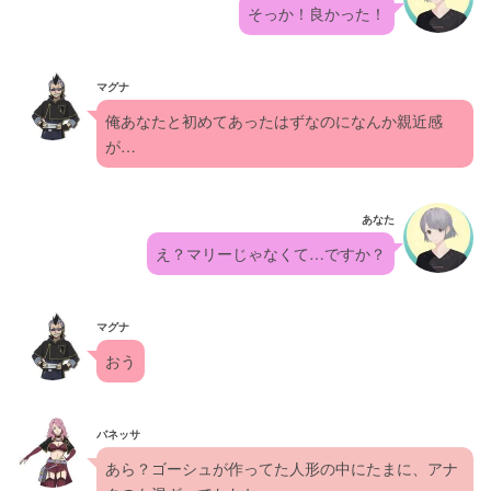
そっか！良かった！
マグナ
俺あなたと初めてあったはずなのになんか親近感
が…
あなた
え？マリーじゃなくて…ですか？
マグナ
おう
バネッサ
あら？ゴーシュが作ってた人形の中にたまに、アナ