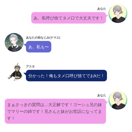
あなた
あ、私呼び捨てタメ口で大丈夫です！
あなたの幼なじみ(ナマエ)
あ、私も〜
アスタ
分かった！俺もタメ口呼び捨てでおkだ！
あなた
まぁさっきの質問は…大正解です！ゴーシュ兄の妹
でマリーの姉です！兄さんと妹がお世話になってま
す！