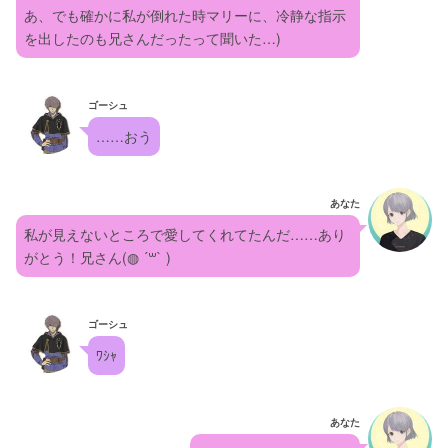
あ、でも確かに私が倒れた時マリーに、冷静な指示
を出したのも兄さんだったって聞いた…)
ゴーシュ
……おう
あなた
私が見えないところで愛してくれてたんだ……あり
がとう！兄さん(◍ ´꒳` )
ゴーシュ
ﾜｼｬ
あなた