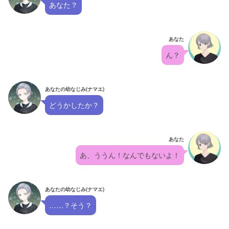
あなた？
あなた
ん？
あなたの幼なじみ(ナマエ)
どうかしたか？
あなた
あ、ううん！なんでもないよ！
あなたの幼なじみ(ナマエ)
……？そう？