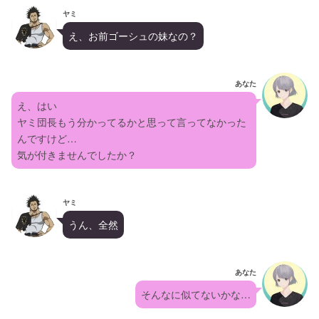
ヤミ
え、お前ゴーシュの妹なの？
あなた
え、はい
ヤミ団長もう分かってるかと思って言ってなかった
んですけど…
気が付きませんでしたか？
ヤミ
うん、全然
あなた
そんなに似てないかな…