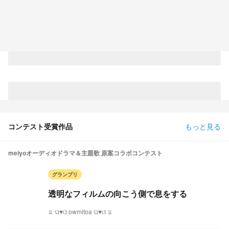
コンテスト受賞作品
もっと見る
meiyoオーディオドラマ＆主題歌 原案コラボコンテスト
グランプリ
透明なフィルムの向こう側で息をする
♖ ଘ♥ଓ owmitoa ଘ♥ଓ ♖