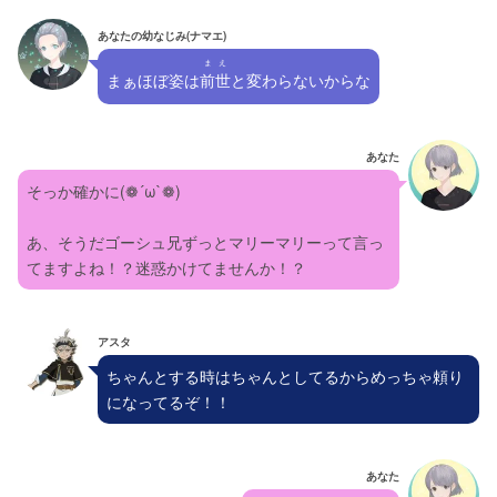
あなたの幼なじみ(ナマエ)
まえ
まぁほぼ姿は
前世
と変わらないからな
あなた
そっか確かに(❁´ω`❁)
あ、そうだゴーシュ兄ずっとマリーマリーって言っ
てますよね！？迷惑かけてませんか！？
アスタ
ちゃんとする時はちゃんとしてるからめっちゃ頼り
になってるぞ！！
あなた