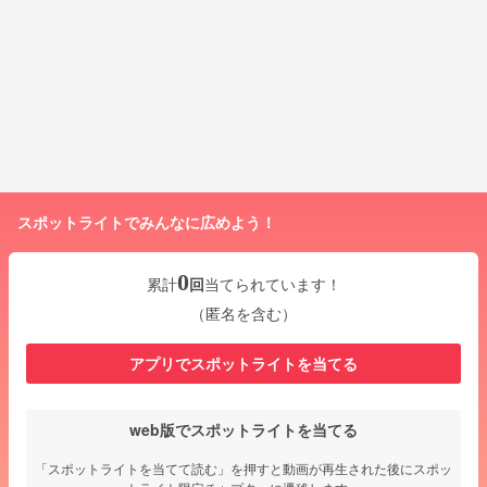
スポットライトでみんなに広めよう！
0
累計
回
当てられています！
（匿名を含む）
アプリでスポットライトを当てる
web版でスポットライトを当てる
「スポットライトを当てて読む」を押すと動画が再生された後にスポッ