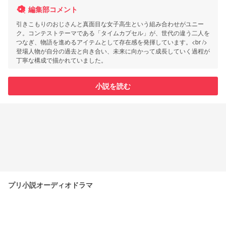
編集部コメント
引きこもりのおじさんと真面目な女子高生という組み合わせがユニー
ク。コンテストテーマである「タイムカプセル」が、世代の違う二人を
つなぎ、物語を進めるアイテムとして存在感を発揮しています。<br />
登場人物が自分の過去と向き合い、未来に向かって成長していく過程が
丁寧な構成で描かれていました。
小説を読む
プリ小説オーディオドラマ