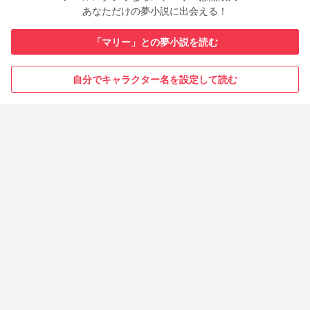
あなただけの夢小説に出会える！
「マリー」との夢小説を読む
自分でキャラクター名を設定して読む