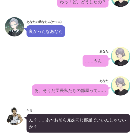
わっ！ど、どうしたの？
あなたの幼なじみ(ナマエ)
良かったなあなた
あなた
……うん！
あなた
あ、そうだ団長私たちの部屋って……
ヤミ
ん？……あ〜お前ら兄妹同じ部屋でいいんじゃない
か？