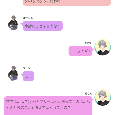
タのも混ざってたわね
ゴーシュ
余計なことを言うな！
あなた
……え？ﾊﾞｯ
ゴーシュ
……
あなた
本当に……？(ずっとマリーばっか構ってたのに…ち
ゃんと私のことも考えて…くれてたの？