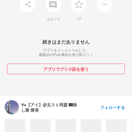
insert_comment
share
more_horiz
コメント
17
続きはまだありません
アプリをインストールして、
最新話のPush通知を受け取ろう！
アプリでプリ小説を使う
∀●【アイ】@文スト同盟 🌃推
フォローする
し隊 隊長