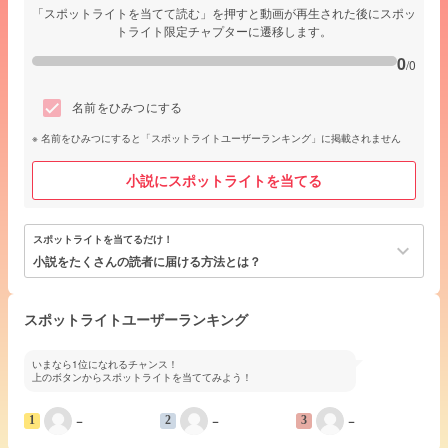
「スポットライトを当てて読む」を押すと動画が再生された後にスポッ
トライト限定チャプターに遷移します。
0
/0
名前をひみつにする
名前をひみつにすると「スポットライトユーザーランキング」に掲載されません
小説にスポットライトを当てる
スポットライトを当てるだけ！
keyboard_arrow_down
小説をたくさんの読者に届ける方法とは？
スポットライトユーザーランキング
いまなら1位になれるチャンス！
上のボタンからスポットライトを当ててみよう！
−
−
−
1
2
3