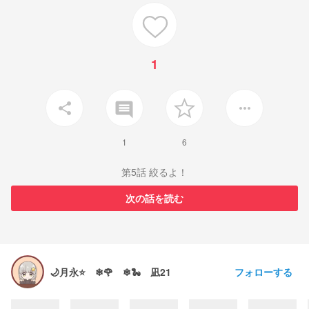
1
insert_comment
share
more_horiz
1
6
第5話 絞るよ！
次の話を読む
フォローする
🌙月永⭐ ❄🌹 ❄🐍 凪21