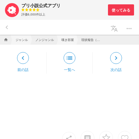
プリ小説公式アプリ
評価6,000件以上
keyboard_arrow_left
translate
more_horiz
ジャンル
ノンジャンル
嘆き部屋
現状報告（時々変わる（票の数が））
home
keyboard_arrow_left
list
keyboard_arrow_right
前の話
一覧へ
次の話
insert_comment
share