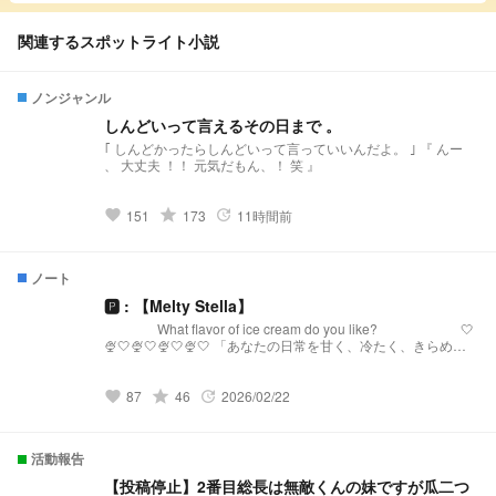
関連するスポットライト小説
ノンジャンル
しんどいって言えるその日まで 。
｢ しんどかったらしんどいって言っていいんだよ。 ｣ 『 んー
、 大丈夫 ！！ 元気だもん、！ 笑 』
grade
151
173
11時間前
favorite
update
ノート
🅿︎ : 【Melty Stella】
What flavor of ice cream do you like? 🤍
🍨🤍🍨🤍🍨🤍🍨🤍 「あなたの日常を甘く、冷たく、きらめか
せる。」 【Melty Stellaとは？】 『Melty Stella』は、星
(Stella)のような輝きと、心を甘く溶かす(Melty)ような配信を
届けるプリチューバ事務所です。 略称:メルステ 事務
grade
87
46
2026/02/22
favorite
update
所FN:Toppings 事務所FM:🧊🍨🌟 語りタグ:溶けちゃ
う前に星になる 🤍🍨🤍🍨🤍🍨🤍🍨🤍 発
祥:https://novel.prcm.jp/novel/oZI9SHphr7KqNMd8dkMn
活動報告
【投稿停止】2番目総長は無敵くんの妹ですが瓜二つ