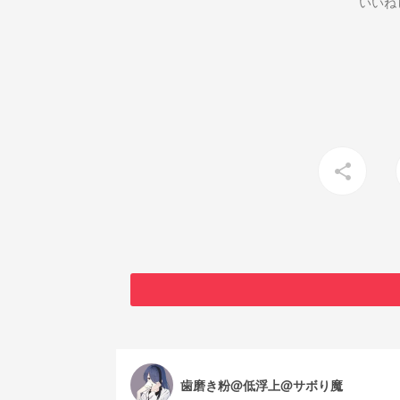
いいね
share
歯磨き粉@低浮上@サボり魔