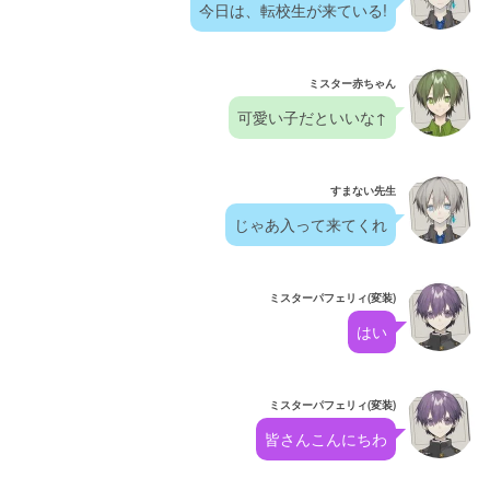
今日は、転校生が来ている!
ミスター赤ちゃん
可愛い子だといいな↑
すまない先生
じゃあ入って来てくれ
ミスターパフェリィ(変装)
はい
ミスターパフェリィ(変装)
皆さんこんにちわ