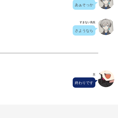
あぁそっか
すまない先生
さようなら
主
終わりです