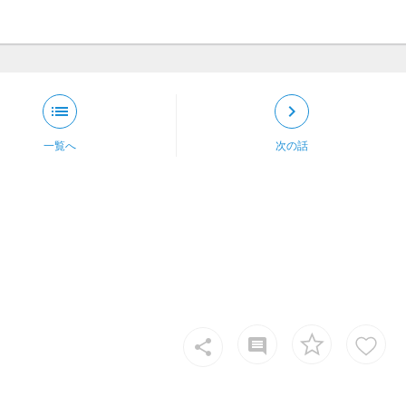
list
keyboard_arrow_right
一覧へ
次の話
insert_comment
share