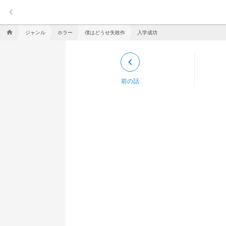
keyboard_arrow_left
ジャンル
ホラー
僕はどうせ失敗作
入学成功
home
keyboard_arrow_left
前の話