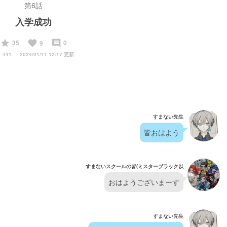
第6話
入学成功
start
favorite
insert_comment
35
0
9
y
441
2024/01/11 12:17 更新
すまない先生
皆おはよう
すまないスクールの皆(ミスターブラック以
おはようございまーす
すまない先生