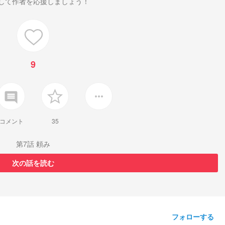
して作者を応援しましょう！
9
insert_comment
more_horiz
コメント
35
第7話 頼み
次の話を読む
フォローする