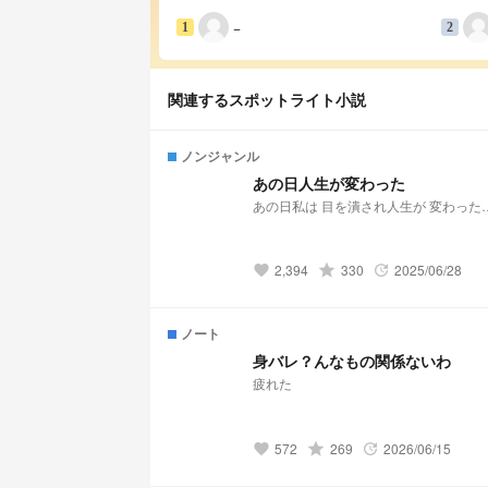
−
1
2
関連するスポットライト小説
ノンジャンル
あの日人生が変わった
あの日私は 目を潰され人生が 変わった
2,394
grade
330
2025/06/28
favorite
update
ノート
身バレ？んなもの関係ないわ
疲れた
572
grade
269
2026/06/15
favorite
update