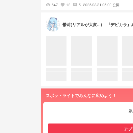
647
12
5
2025/03/31 05:00 公開
visibility
favorite
comment
鬱莉(リアルが大変...) 『デビカラ
スポットライトでみんなに広めよう！
累
アプ