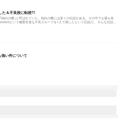
た＆不良校に転校?!
｢純白の蝶｣と呼ばれていた。純白の蝶には多くの伝説がある。その中でも最も有
れはviolentという極悪非道な不良グループを1人で潰したという伝説だ。 そんな伝説を
があってもパクリではありません。)
も強い件について