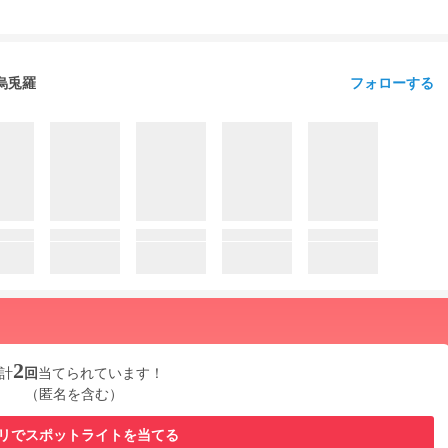
フォローする
』烏兎羅
2
計
回
当てられています！
（匿名を含む）
リでスポットライトを当てる