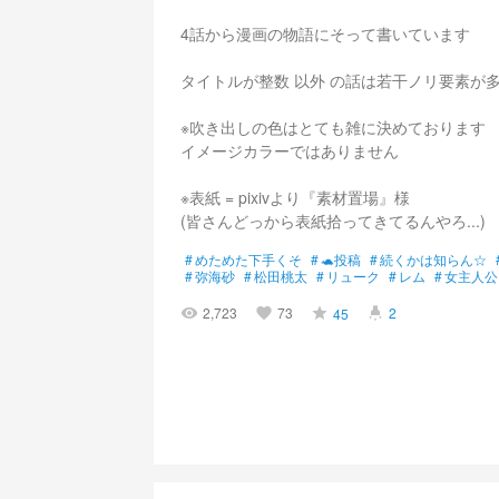
4話から漫画の物語にそって書いています
タイトルが整数 以外 の話は若干ノリ要素が
※吹き出しの色はとても雑に決めております
イメージカラーではありません
※表紙 = pixivより『素材置場』様
(皆さんどっから表紙拾ってきてるんやろ...)
#
めためた下手くそ
#
🐢投稿
#
続くかは知らん☆
#
弥海砂
#
松田桃太
#
リューク
#
レム
#
女主人公
2,723
73
2
45
visibility
favorite
grade
highlight