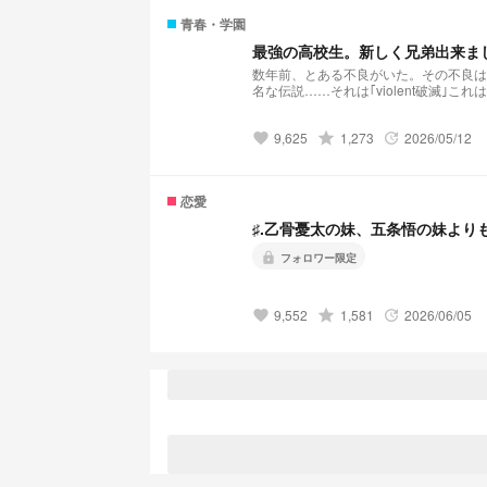
青春・学園
最強の高校生。新しく兄弟出来まし
数年前、とある不良がいた。その不良は
名な伝説……それは｢violent破滅｣こ
持っている純白の蝶はと言うと··········· 夢主:はぁ？！再婚？！ 夢主:新しい兄弟？！ 夢主:バリバリ不良校じゃねぇかよ!!! 最
強の高校生。新しく兄弟出来ました＆不良校に転校?! 𝕤𝕥𝕒𝕣𝕥 ⚠︎パクリ❌(似ているもの
9,625
grade
1,273
2026/05/12
口調迷子。
favorite
update
恋愛
♯.乙骨憂太の妹、五条悟の妹より
lock
フォロワー限定
9,552
grade
1,581
2026/06/05
favorite
update