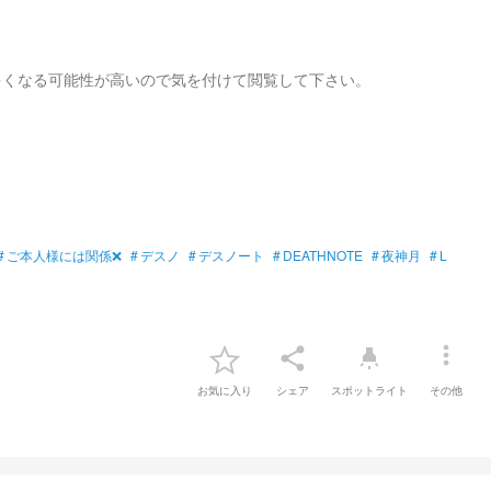
多くなる可能性が高いので気を付けて閲覧して下さい。
#
ご本人様には関係❌
#
デスノ
#
デスノート
#
DEATHNOTE
#
夜神月
#
L
more_vert
share
highlight
お気に入り
シェア
スポットライト
その他