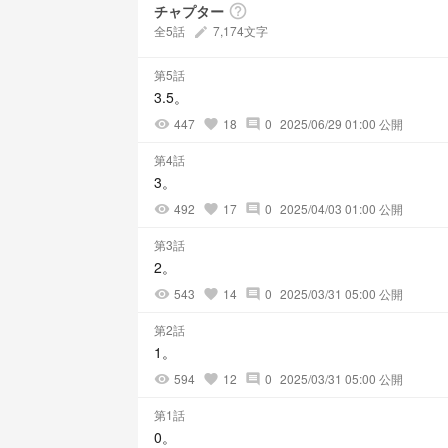
チャプター
help_outline
全5話
7,174文字
create
第5話
3.5。
447
18
0
2025/06/29 01:00 公開
visibility
favorite
comment
第4話
3。
492
17
0
2025/04/03 01:00 公開
visibility
favorite
comment
第3話
2。
543
14
0
2025/03/31 05:00 公開
visibility
favorite
comment
第2話
1。
594
12
0
2025/03/31 05:00 公開
visibility
favorite
comment
第1話
0。