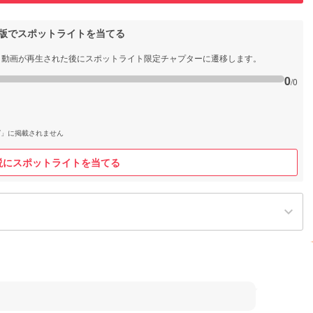
b版でスポットライトを当てる
と動画が再生された後にスポットライト限定チャプターに遷移します。
0
/0
グ」に掲載されません
説にスポットライトを当てる
keyboard_arrow_down