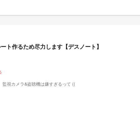
ルート作るため尽力します【デスノート】
る
監視カメラ&盗聴機は嫌すぎるって ((