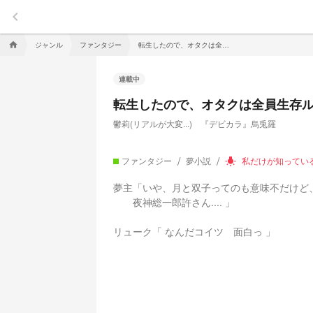
keyboard_arrow_left
ジャンル
ファンタジー
転生したので、オタクは全員生存ルート作るため尽力します【デスノート】
home
連載中
転生したので、オタクは全員生存
鬱莉(リアルが大変...) 『デビカラ』烏兎羅
ファンタジー
夢小説
私だけが知ってい
wb_incandescent
夢主「いや、月と双子ってのも意味不だけど、
夜神総一郎許さん.... 」
リューク「 なんだコイツ 面白っ 」