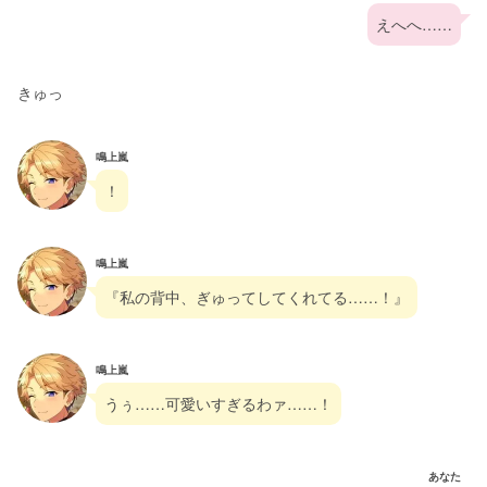
えへへ……
きゅっ
鳴上嵐
！
鳴上嵐
『私の背中、ぎゅってしてくれてる……！』
鳴上嵐
うぅ……可愛いすぎるわァ……！
あなた