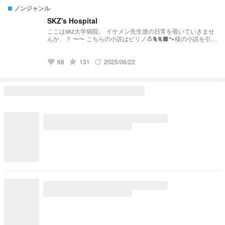
ノンジャンル
SKZ's Hospital
ここはskz大学病院。 イケメン先生達の日常を覗いていきませ
んか、？ 〜〜 こちらの小説はピリノ🍮🐈🐈‍⬛🐾様の小説を引き
継いだ作品となっております。 そのため、設定などを引用さ
せていただいております。 リクエスト募集中…！ メンバーの
体調不良から診察まで…… 基本的にどんなリクエストもお待
grade
68
131
2025/06/22
favorite
update
ちしております。 ぴりの🍮🐈‍⬛🐈🐾ちゃん
https://novel.prcm.jp/user/a0DUL2nmGHTS9z7jVF61RelTRdu
1