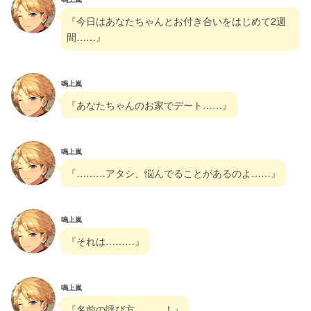
『今日はあなたちゃんとお付き合いをはじめて2週
間……』
鳴上嵐
『あなたちゃんのお家でデート……』
鳴上嵐
『………アタシ、悩んでることがあるのよ……』
鳴上嵐
『それは………』
鳴上嵐
『名前の呼び方………！』