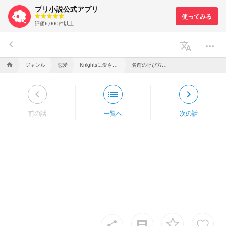
プリ小説公式アプリ
評価6,000件以上
keyboard_arrow_left
translate
more_horiz
ジャンル
恋愛
Knightsに愛される日常
名前の呼び方 (嵐ちゃん編)
home
keyboard_arrow_left
list
keyboard_arrow_right
前の話
一覧へ
次の話
insert_comment
share