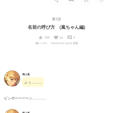
第1話
名前の呼び方 (嵐ちゃん編)
start
favorite
insert_comment
108
3
34
visibility
1,310
2024/04/22 06:00 更新
鳴上嵐
ふぅ………
ピンポーーーーン…………
鳴上嵐