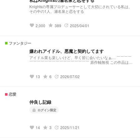
Knightsの専属プロデューサーとして大切にされている私は、
その中の1人、瀬名泉と恋をする
grade
2,000
389
2025/04/01
favorite
update
ファンタジー
嫌われアイドル、悪魔と契約してます
アイドル業も楽しいけど、早く皆に会いたいなぁ… ￣￣￣￣
￣￣￣￣￣￣￣￣￣￣￣￣￣￣￣￣ 原作軸無視 この作品は
RIN様の作品のシリーズ、あんスタ×ディオネシアVer.でござい
ます シリーズ概要…？↓ オブスキュアリ主×aknk
https://novel.prcm.jp/novel/glD82PmsjjyliCBqfTfE モルトクラ
grade
13
6
2026/07/02
favorite
update
ンケン主×twst
https://novel.prcm.jp/novel/Sro2QUq7ZWhLi46bdFTX フロスト
ハイム主×kmt
恋愛
https://novel.prcm.jp/novel/LFFkic92506L2pUA5hSQ ヴァガス
トロム主×twst
仲良し記録
https://novel.prcm.jp/novel/0Di6NmZrhkejeVVqc2KV ジャバウ
ォック主×prsk
ログイン限定
lock
https://novel.prcm.jp/novel/EnIkZnT0ofFsIEuiejlN シノストラ主
×hpmi https://novel.prcm.jp/novel/qOEjdCZU7lbd5p5fdcYP ホ
タルビ主×bll
grade
14
3
2025/11/21
favorite
update
https://novel.prcm.jp/novel/XZrdVSw6wnIuBLTTsQri