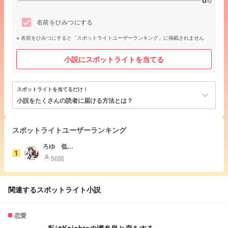
/0
名前をひみつにする
名前をひみつにすると「スポットライトユーザーランキング」に掲載されません
小説にスポットライトを当てる
スポットライトを当てるだけ！
keyboard_arrow_down
小説をたくさんの読者に届ける方法とは？
スポットライトユーザーランキング
ろゆ 低浮
1
上
50回
highlight
関連するスポットライト小説
恋愛
私はKnightsの瀬名泉と恋をする