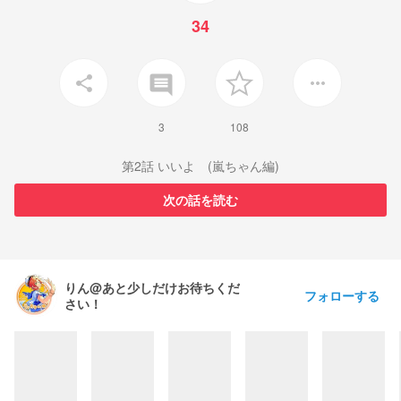
34
insert_comment
share
more_horiz
3
108
第2話 いいよ (嵐ちゃん編)
次の話を読む
りん@あと少しだけお待ちくだ
フォローする
さい！