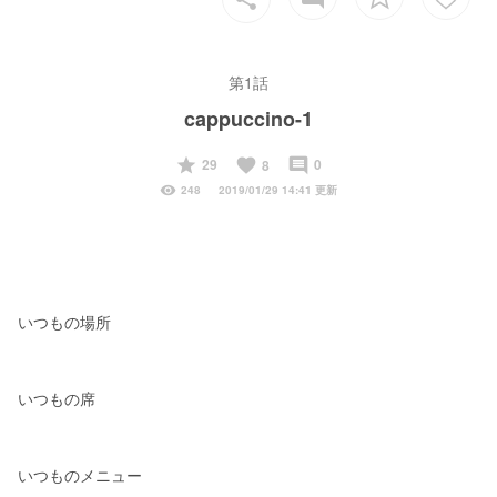
第1話
cappuccino-1
start
favorite
insert_comment
29
0
8
visibility
248
2019/01/29 14:41 更新
いつもの場所
いつもの席
いつものメニュー