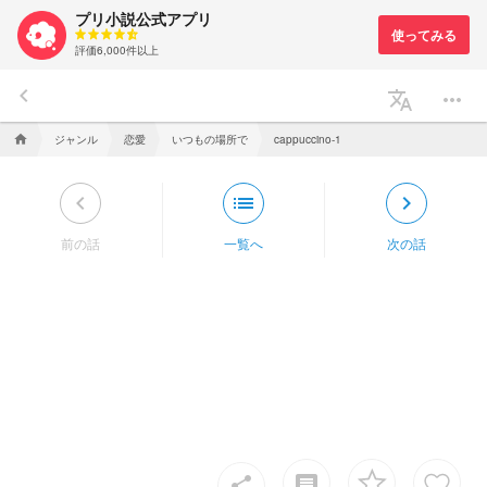
プリ小説公式アプリ
評価6,000件以上
keyboard_arrow_left
translate
more_horiz
ジャンル
恋愛
いつもの場所で
home
cappuccino-1
keyboard_arrow_left
list
keyboard_arrow_right
前の話
一覧へ
次の話
insert_comment
share