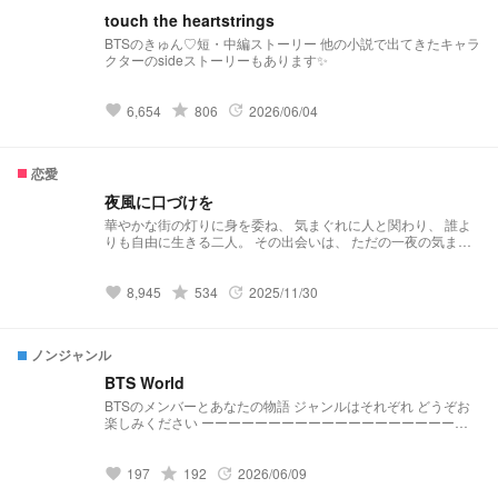
touch the heartstrings
BTSのきゅん♡短・中編ストーリー 他の小説で出てきたキャラ
クターのsideストーリーもあります✨
grade
6,654
806
2026/06/04
favorite
update
恋愛
夜風に口づけを
華やかな街の灯りに身を委ね、 気まぐれに人と関わり、 誰よ
りも自由に生きる二人。 その出会いは、 ただの一夜の気まぐ
れにすぎなかった。 互いに飽きるはずの関係は、 いつしか目
を逸らせない 特別なものに変わっていく。 けれども、酒、夜
遊び、 そして人の温もりを求める癖は消えない。 心の奥に芽
grade
8,945
534
2025/11/30
favorite
update
生える嫉妬と独占欲は、 二人を何度も試し、傷つけ、また惹
き寄せる。 完全に一人だけを選べないまま、 それでも確かに
“他とは違う”存在へと変わっていく＿＿。 夜に踊るような危う
ノンジャンル
さと、 離れられない熱に溺れる二人の行方は、 愛か、それと
も依存か。 ⚠︎自己満足小説 ⚠︎気まぐれ返信
BTS World
BTSのメンバーとあなたの物語 ジャンルはそれぞれ どうぞお
楽しみください ーーーーーーーーーーーーーーーーーーーー
ー ・1話完結です ・年齢層は様々 ・R18作品には※マークがつ
きます
grade
197
192
2026/06/09
favorite
update