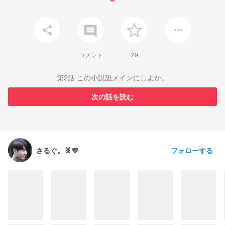
insert_comment
share
more_horiz
コメント
29
第2話 この小説誰メインにしよか。
次の話を読む
フォローする
さるぐ。🐰💜