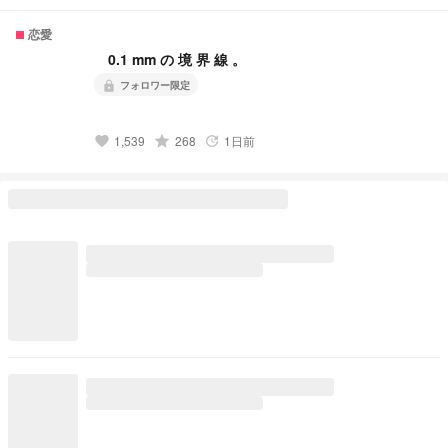
恋愛
0.1 mm の 境 界 線 。
フォロワー限定
lock
grade
1,539
268
1日前
favorite
update