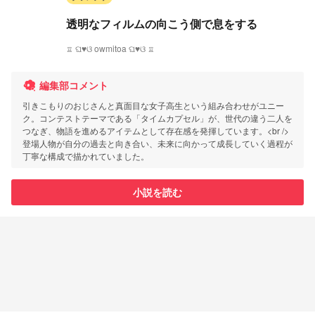
透明なフィルムの向こう側で息をする
♖ ଘ♥ଓ owmitoa ଘ♥ଓ ♖
編集部コメント
引きこもりのおじさんと真面目な女子高生という組み合わせがユニー
ク。コンテストテーマである「タイムカプセル」が、世代の違う二人を
つなぎ、物語を進めるアイテムとして存在感を発揮しています。<br />
登場人物が自分の過去と向き合い、未来に向かって成長していく過程が
丁寧な構成で描かれていました。
小説を読む