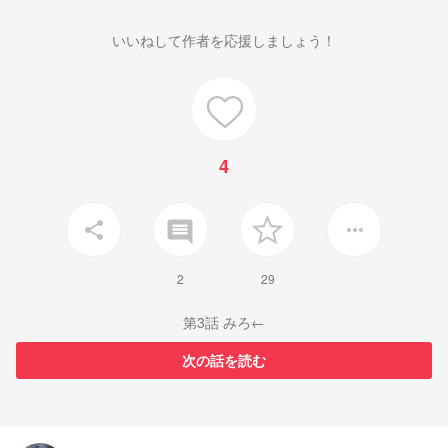
いいねして作者を応援しましょう！
4
insert_comment
share
more_horiz
2
29
第3話 みろ←
次の話を読む