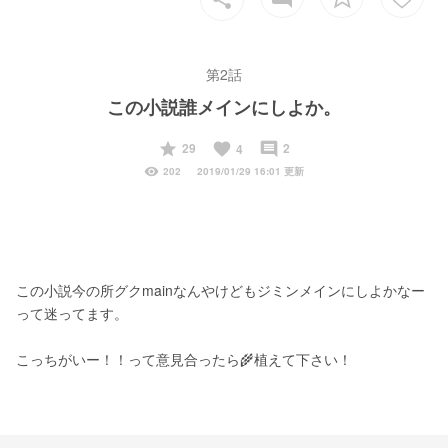
第2話
この小説誰メインにしよか。
start
favorite
insert_comment
29
2
4
visibility
202
2019/01/29 16:01 更新
この小説今の所グクmainなんやけどもジミンメインにしよかなー
って迷ってます。
こっちがいー！！って意見合ったら🌾植えて下さい！