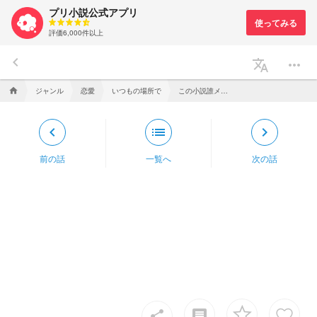
プリ小説公式アプリ
評価6,000件以上
keyboard_arrow_left
translate
more_horiz
ジャンル
恋愛
いつもの場所で
この小説誰メインにしよか。
home
keyboard_arrow_left
list
keyboard_arrow_right
前の話
一覧へ
次の話
insert_comment
share