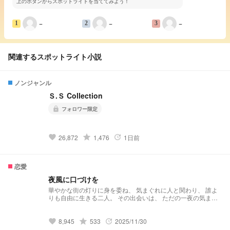
上のボタンからスポットライトを当ててみよう！
−
−
−
1
2
3
関連するスポットライト小説
ノンジャンル
Ｓ.Ｓ Collection
フォロワー限定
lock
grade
26,872
1,476
1日前
favorite
update
恋愛
夜風に口づけを
華やかな街の灯りに身を委ね、 気まぐれに人と関わり、 誰よ
りも自由に生きる二人。 その出会いは、 ただの一夜の気まぐ
れにすぎなかった。 互いに飽きるはずの関係は、 いつしか目
を逸らせない 特別なものに変わっていく。 けれども、酒、夜
遊び、 そして人の温もりを求める癖は消えない。 心の奥に芽
grade
8,945
533
2025/11/30
favorite
update
生える嫉妬と独占欲は、 二人を何度も試し、傷つけ、また惹