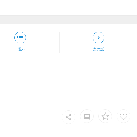
list
keyboard_arrow_right
一覧へ
次の話
insert_comment
share