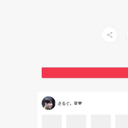
share
さるぐ。🐰💜