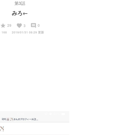
第3話
みろ←
start
favorite
insert_comment
29
0
3
y
168
2019/01/31 08:29 更新