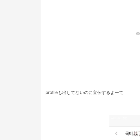
visibilit
profileも出してないのに宣伝するよーて