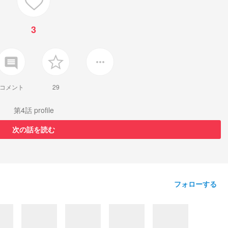
3
insert_comment
more_horiz
コメント
29
第4話 profile
次の話を読む
フォローする