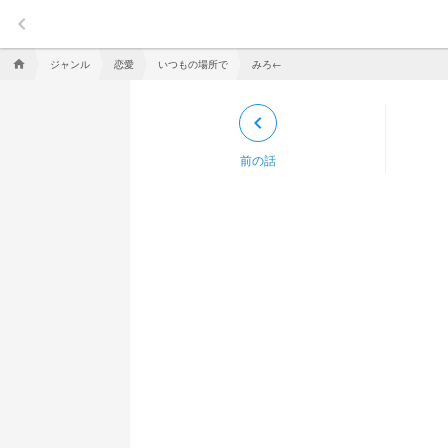
keyboard_arrow_left
ジャンル
恋愛
いつもの場所で
みろ←
home
keyboard_arrow_left
前の話