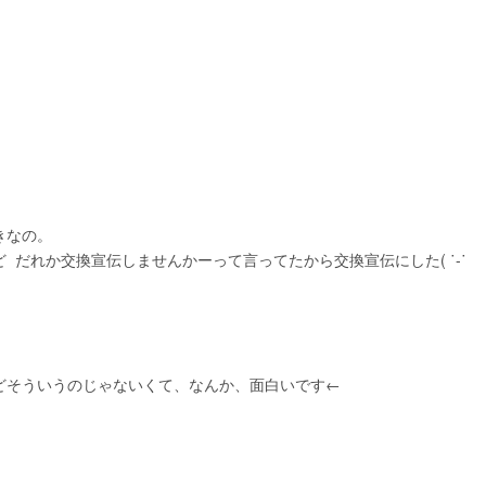
きなの。
 だれか交換宣伝しませんかーって言ってたから交換宣伝にした( ˙-˙ 
どそういうのじゃないくて、なんか、面白いです←