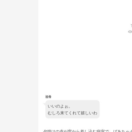
visibilit
祖母
いいのよぉ。
むしろ来てくれて嬉しいわ
夕焼けの赤が窓から差し込む病室で、ばあちゃ