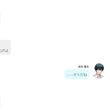
たのよ
柏木 陽太
……そうだね