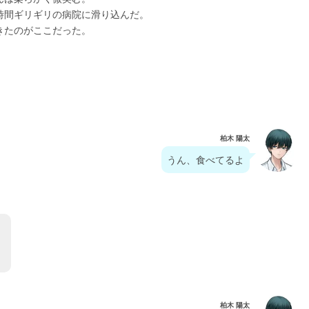
時間ギリギリの病院に滑り込んだ。
きたのがここだった。
柏木 陽太
うん、食べてるよ
。
、
柏木 陽太