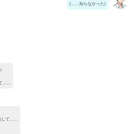
(……知らなかった)
ら
て……
出して……
、