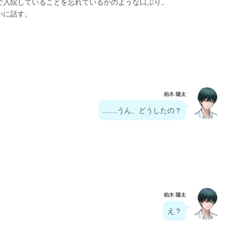
で入院していることを忘れているかのような口ぶり。
いに話す。
柏木 陽太
……うん、どうしたの？
柏木 陽太
え？