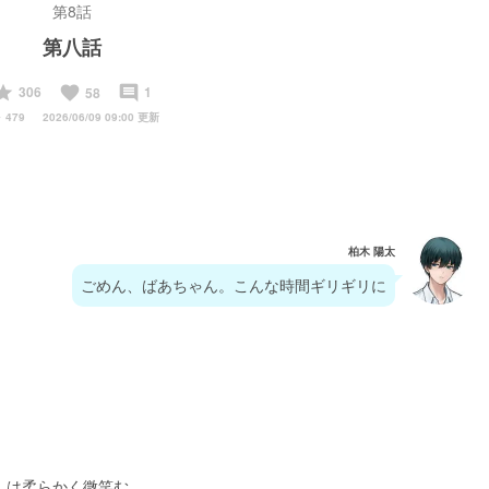
第8話
第八話
start
favorite
insert_comment
306
1
58
y
479
2026/06/09 09:00 更新
柏木 陽太
ごめん、ばあちゃん。こんな時間ギリギリに
んは柔らかく微笑む。