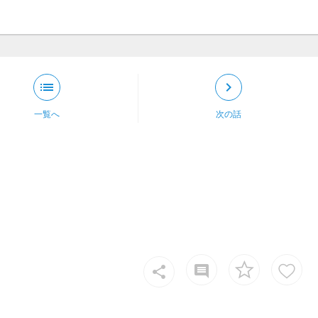
list
keyboard_arrow_right
一覧へ
次の話
insert_comment
share