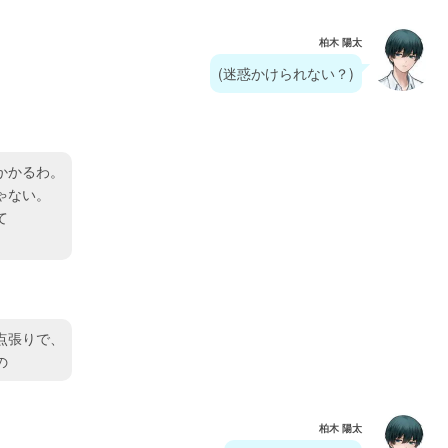
柏木 陽太
(迷惑かけられない？)
かかるわ。
ゃない。
て
点張りで、
の
柏木 陽太