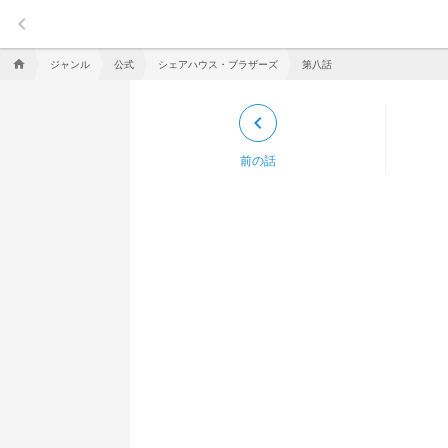
keyboard_arrow_left
ジャンル
公式
シェアハウス・ブラザーズ
第八話
home
keyboard_arrow_left
前の話