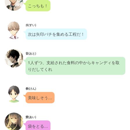
こっちも！
水(すい)
次は矢印バチを集める工程だ！
音(おと)
1人ずつ、支給された食料の中からキャンディを取
りだしてくれ
拳(けん)
美味しそう…
愛(あい)
袋をとる…