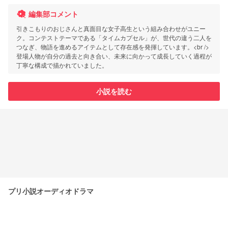
編集部コメント
引きこもりのおじさんと真面目な女子高生という組み合わせがユニー
ク。コンテストテーマである「タイムカプセル」が、世代の違う二人を
つなぎ、物語を進めるアイテムとして存在感を発揮しています。<br />
登場人物が自分の過去と向き合い、未来に向かって成長していく過程が
丁寧な構成で描かれていました。
小説を読む
プリ小説オーディオドラマ