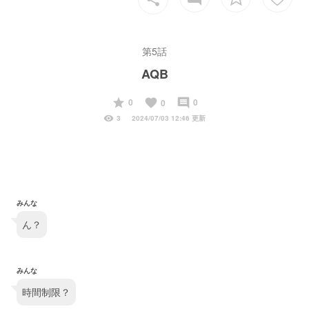
第5話
AQB
start
favorite
insert_comment
0
0
0
visibility
3
2024/07/03 12:46 更新
みんな
ん？
みんな
時間制限？