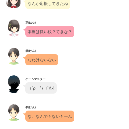
なんか応援してきたね
花(はな)
本当は良い奴？てきな？
拳(けん)
なわけないない
ゲームマスター
（´ρ｀*）ｺﾞﾎﾝ!
拳(けん)
な、なんでもないもーん