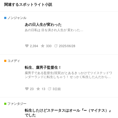
関連するスポットライト小説
ノンジャンル
あの日人生が変わった
あの日私は 目を潰され人生が 変わった…
grade
2,394
330
2025/06/28
favorite
update
コメディ
転生、腐男子監督生！
腐男子である監督生(現実)がとあるきっかけでツイステッドワ
ンダーランドに転生しちゃう！ せっかく転生したんだから、
カプをくっつけよう！と意気込んで生活しているお話です。
grade
23
13
3日前
favorite
update
ファンタジー
転生したけどステータスはオール『➖（マイナス）』
でした