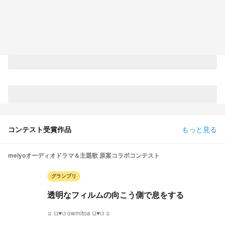
コンテスト受賞作品
もっと見る
meiyoオーディオドラマ＆主題歌 原案コラボコンテスト
グランプリ
透明なフィルムの向こう側で息をする
♖ ଘ♥ଓ owmitoa ଘ♥ଓ ♖