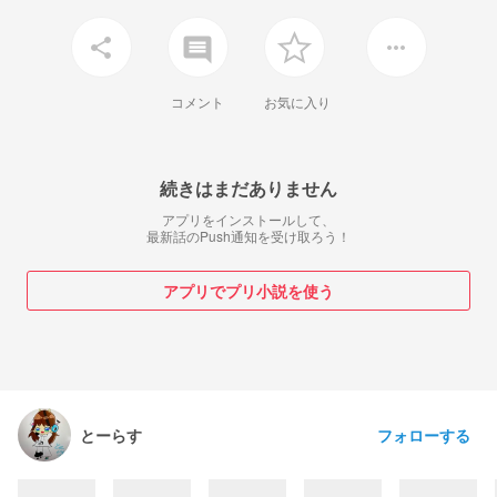
insert_comment
share
more_horiz
コメント
お気に入り
続きはまだありません
アプリをインストールして、
最新話のPush通知を受け取ろう！
アプリでプリ小説を使う
フォローする
とーらす