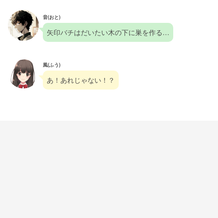
音(おと)
矢印バチはだいたい木の下に巣を作る…
風(ふう)
あ！あれじゃない！？