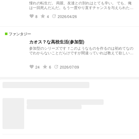
憧れの転生だ。 両親、友達との別れはとても辛い。 でも、俺
は一回死んだんだ。もう一度やり直すチャンスを与えられただ
け幸運と思わなきゃ！！ これは転生した少年が最強の能力で
grade
8
4
2026/04/26
favorite
update
多くの困難に立ち向かい、異世界で成り上がっていく物語....
ではなかったのだ。ステータスは全てがマイナス？！戦闘と
か、そのレベルの問題じゃねぇ！生活すらままならない！！
彼は一体どう生きるのか。
ファンタジー
カオス？な高校生活(参加型)
参加型のシリーズです ↑このようなものを作るのは初めてなの
でわからないことだらけですが間違っていれば教えて欲しいで
すm(_ _)m こほん、えーっと 『幻想高
校』 そこには"人間"、"妖怪"、"神"、"亡霊"、"天狗" 多種多様な
種族が在籍している。 そんな高校に足を踏み入れる新入生た
grade
24
6
2026/07/09
favorite
update
ち＿＿ 能力も魔法もなんでもあり！！そんな波乱万丈な高校
生活であなたはどう過ごす？ 参加者様方は新入生として、東
方キャラや私のオリキャラとともに入学していただきます。
もし、この学年がいいなどありましたら募集の際にコメントへ
お書きください