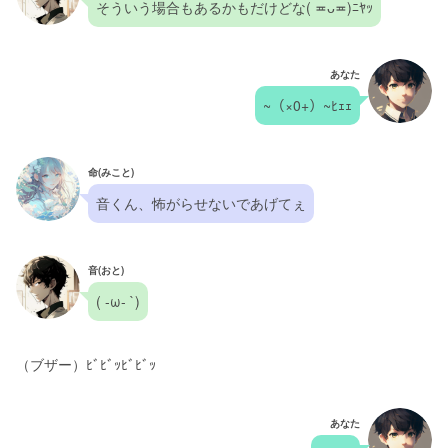
そういう場合もあるかもだけどな( ≖ᴗ≖​)ﾆﾔｯ
あなた
~（×0+）~ﾋｪｪ
命(みこと)
音くん、怖がらせないであげてぇ
音(おと)
( -ω- `)
（ブザー）ﾋﾞﾋﾞｯﾋﾞﾋﾞｯ
あなた