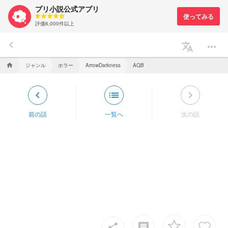
プリ小説公式アプリ
評価6,000件以上
keyboard_arrow_left
translate
more_horiz
ジャンル
ホラー
home
ArrowDarkness
AQB
keyboard_arrow_left
list
keyboard_arrow_right
前の話
一覧へ
次の話
insert_comment
share