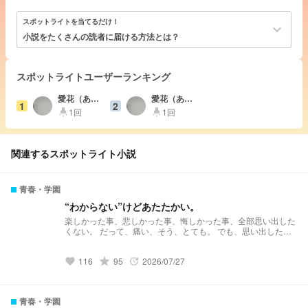
スポットライトを当てるだけ！
keyboard_arrow_down
小説をたくさんの読者に届ける方法とは？
スポットライトユーザーランキング
愛花（あい
愛花（あい
1
2
か）
か）
1回
1回
highlight
highlight
関連するスポットライト小説
青春・学園
“わからない”けどあたたかい。
楽しかった事、悲しかった事、悔しかった事、全部思い出した
くない。 だって、痛い、そう、とても。 でも、思い出した
い。多分、全部大事な思い出だから。
116
grade
95
2026/07/27
favorite
update
青春・学園