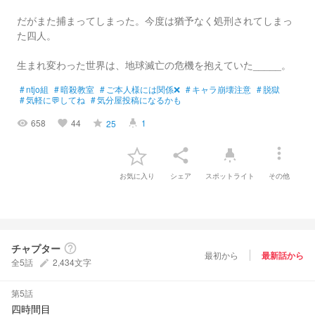
だがまた捕まってしまった。今度は猶予なく処刑されてしまっ
た四人。
生まれ変わった世界は、地球滅亡の危機を抱えていた_____。
#
ntjo組
#
暗殺教室
#
ご本人様には関係❌
#
キャラ崩壊注意
#
脱獄
#
気軽に💬してね
#
気分屋投稿になるかも
658
44
1
25
visibility
favorite
grade
highlight
more_vert
share
highlight
お気に入り
シェア
スポットライト
その他
チャプター
help_outline
最初から
最新話から
全5話
2,434文字
create
第5話
四時間目