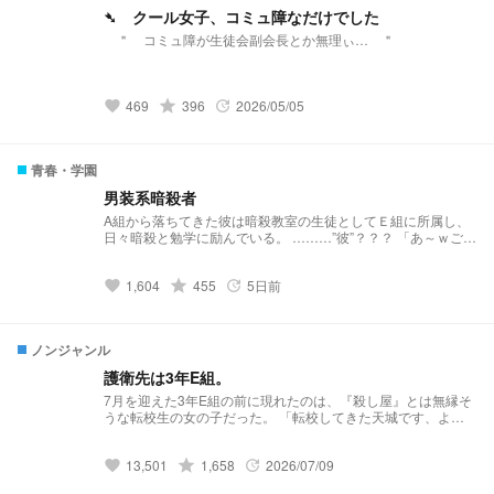
➴ クール女子、コミュ障なだけでした
＂ コミュ障が生徒会副会長とか無理ぃ… ＂
469
grade
396
2026/05/05
favorite
update
青春・学園
男装系暗殺者
A組から落ちてきた彼は暗殺教室の生徒としてＥ組に所属し、
日々暗殺と勉学に励んでいる。 ………”彼”？？？ 「あ～ｗごめ
ん、実は俺、……女なんだよね。」 新作ランキング10位達成
(青春)(2026.R8.3.31.) デイリーランキング74位達成(青春)
1,604
grade
455
5日前
(2026/04/02) デイリーランキング86位達成(すべて)
favorite
update
(2026/04/08) デイリーランキング9位達成(青春) (2026/04/08)
ノンジャンル
護衛先は3年E組。
7月を迎えた3年E組の前に現れたのは、『殺し屋』とは無縁そ
うな転校生の女の子だった。 「転校してきた天城です、よろ
しくね」 attention▶︎呪術廻戦×暗殺教室ｸﾛｽｵｰﾊﾞｰ作品
原作ﾌﾙ無視捏造多々 r18指定を運営ｻﾏか
13,501
grade
1,658
2026/07/09
ら受けていますが、全年齢の作品です‼️ 活動報告はこちら
favorite
update
▶︎https://novel.prcm.jp/novel/5tPeX0Cxlyu5c7SNcqHB