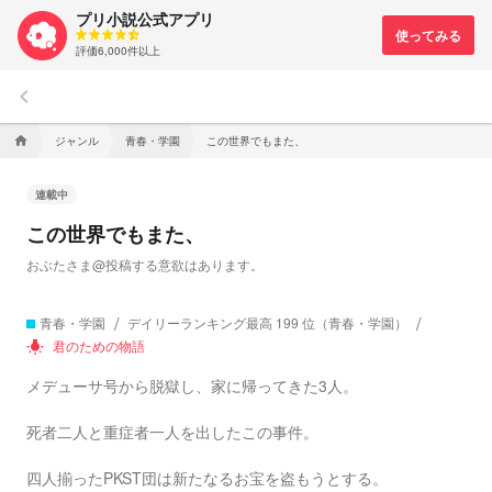
プリ小説公式アプリ
評価6,000件以上
keyboard_arrow_left
ジャンル
青春・学園
この世界でもまた、
home
連載中
この世界でもまた、
おぶたさま@投稿する意欲はあります。
青春・学園
デイリーランキング最高 199 位（青春・学園）
君のための物語
wb_incandescent
メデューサ号から脱獄し、家に帰ってきた3人。
死者二人と重症者一人を出したこの事件。
四人揃ったPKST団は新たなるお宝を盗もうとする。