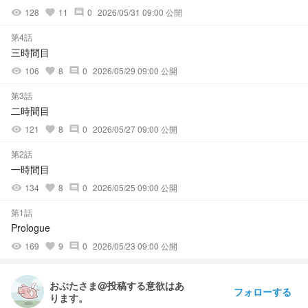
128
11
0
2026/05/31 09:00 公開
visibility
favorite
comment
第4話
三時間目
106
8
0
2026/05/29 09:00 公開
visibility
favorite
comment
第3話
二時間目
121
8
0
2026/05/27 09:00 公開
visibility
favorite
comment
第2話
一時間目
134
8
0
2026/05/25 09:00 公開
visibility
favorite
comment
第1話
Prologue
169
9
0
2026/05/23 09:00 公開
visibility
favorite
comment
おぶたさま@投稿する意欲はあ
フォローする
ります。