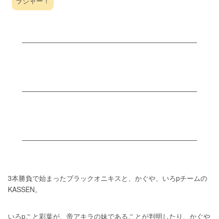
ラジャー！
3本勝負で始まったブラックオニキスと、かぐや、いろpチームの
KASSEN。
いろpこと彩葉が、帝アキラの妹であることが判明したり、かぐや