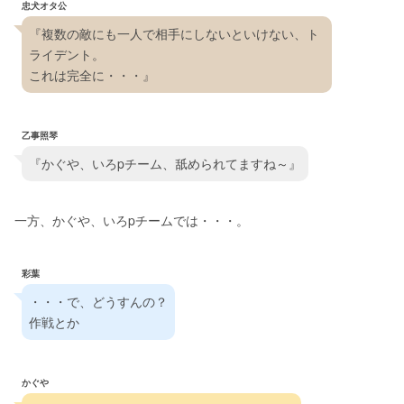
忠犬オタ公
『複数の敵にも一人で相手にしないといけない、ト
ライデント。
これは完全に・・・』
乙事照琴
『かぐや、いろpチーム、舐められてますね～』
一方、かぐや、いろpチームでは・・・。
彩葉
・・・で、どうすんの？
作戦とか
かぐや