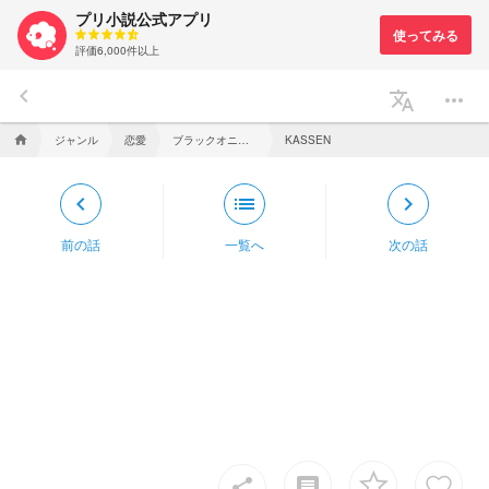
プリ小説公式アプリ
評価6,000件以上
keyboard_arrow_left
translate
more_horiz
ジャンル
恋愛
ブラックオニキスのお姫様
home
KASSEN
keyboard_arrow_left
list
keyboard_arrow_right
前の話
一覧へ
次の話
insert_comment
share