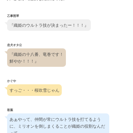
乙事照琴
『織姫のウルトラ技が決まったー！！！』
忠犬オタ公
『織姫の十八番、竜巻です！
鮮やか！！！』
かぐや
すっご・・・桜吹雪じゃん
彩葉
あぁやって、仲間が常にウルトラ技を打てるよう
に、ミリオンを倒しまくることが織姫の役割なんだ
って