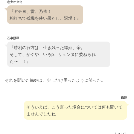
忠犬オタ公
『ヤチヨ、雷、乃依！
相打ちで残機を使い果たし、退場！』
乙事照琴
『勝利の行方は、生き残った織姫、帝。
そして、かぐや、いろp、リュンヌに委ねられ
た〜！！』
それを聞いた織姫は、少しだけ困ったように笑った。
織姫
そういえば、こう言った場合については何も聞いて
ませんでしたね
リュンヌ