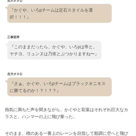
忠犬オタ公
『かぐや、いろpチームは定石スタイルを選
択！！！』
乙事照琴
『このままだったら、かぐや、いろpは帝と。
ヤチヨ、リュンヌは乃依とぶつかりますね〜』
忠犬オタ公
『さぁ、かぐや、いろpチームはブラックオニキス
に勝てるのか！？！？？』
熱気に満ちた声を聞きながら、かぐやと彩葉はそれぞれ巨大なカ
ラスと、ハンマーの上に飛び乗った。
そのまま、櫓のある一番上のレーンを目指して順調に空へと飛び