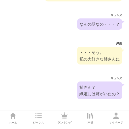
リュンヌ
なんの話なの・・・？
織姫
・・・そう。
私の大好きな姉さんに
リュンヌ
姉さん？
織姫には姉がいたの？
織姫
えぇ。
ホーム
ジャンル
ランキング
本棚
マイページ
病弱で、あまり話すことはできませんけど