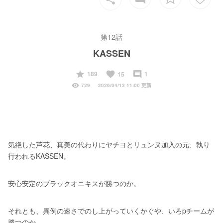
第12話
KASSEN
start
favorite
insert_comment
189
1
15
visibility
729
2026/04/13 11:00 更新
気絶した芦花、真美の代わりにヤチヨとリュンヌ加入の元、執り
行われるKASSEN。
安心安定のブラックオニキスが勝つのか。
それとも、異例の速さでのし上がっていくかぐや、いろpチームが
勝つのか。