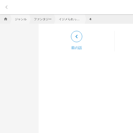
keyboard_arrow_left
ジャンル
ファンタジー
イジメられっ子、荘園でもイジメられます。
home
𝟰
keyboard_arrow_left
前の話