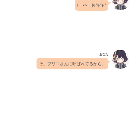
(　-༥-　)ŧ‹"ŧ‹"ŧ‹"
あなた
そ。プリコさんに呼ばれてるから、