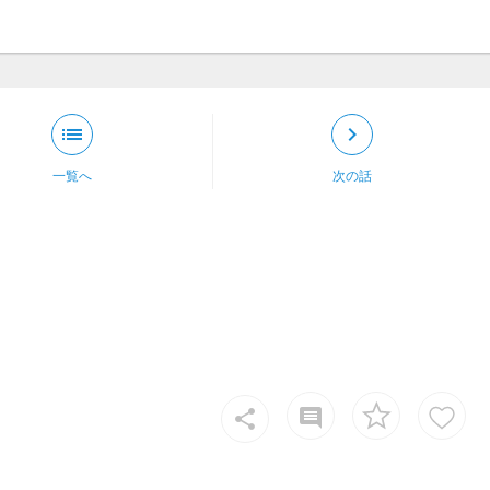
list
keyboard_arrow_right
一覧へ
次の話
insert_comment
share