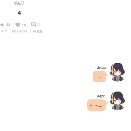
第6話
𝟰
start
favorite
insert_comment
43
2
10
y
417
2025/03/16 12:39 更新
あなた
.......
あなた
ん〜.....