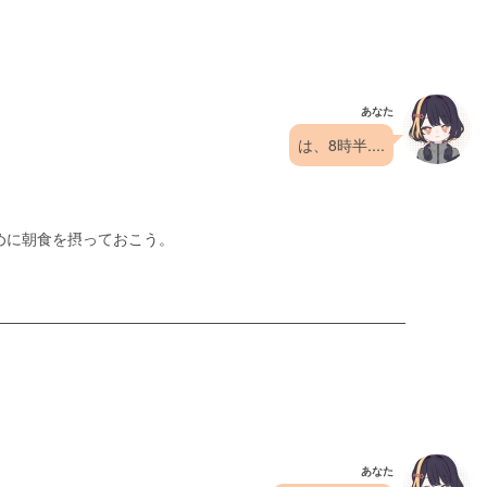
あなた
は、8時半....
めに朝食を摂っておこう。
あなた