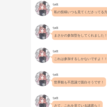
うp主
私の投稿いつも見てくださってる
うp主
まさかの参加型をしてくれました
うp主
これは参加するしかないですよ！
うp主
世界観も不思議で面白そうです！
うp主
さて、これを見ている諸君ら！