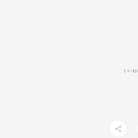
いいね
share