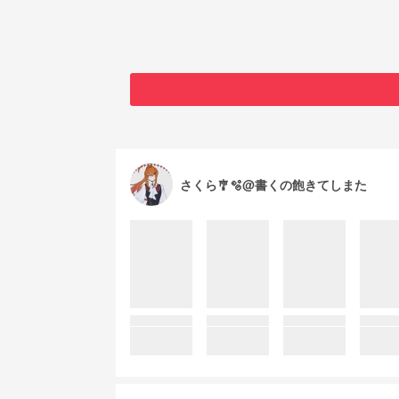
さくら🎐🫧@書くの飽きてしまた