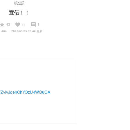
第5話
宣伝！！
start
favorite
insert_comment
43
1
11
y
404
2025/03/05 08:49 更新
l/ZvlvJqenChYOzU4WO6GA