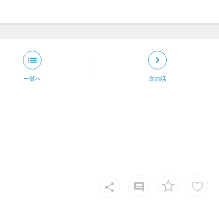
list
keyboard_arrow_right
一覧へ
次の話
insert_comment
share