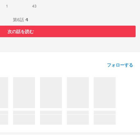
1
43
第6話 𝟰
次の話を読む
フォローする