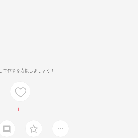
して作者を応援しましょう！
11
insert_comment
more_horiz