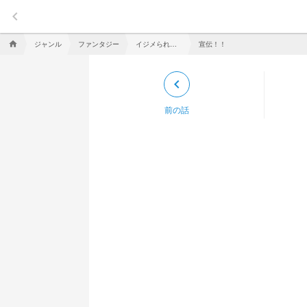
keyboard_arrow_left
ジャンル
ファンタジー
イジメられっ子、荘園でもイジメられます。
宣伝！！
home
keyboard_arrow_left
前の話