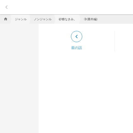
keyboard_arrow_left
ジャンル
ノンジャンル
砂糖なきみ。
🍋(番外編)
home
keyboard_arrow_left
前の話