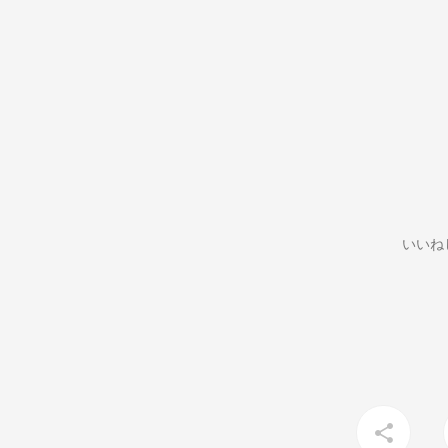
いいね
share