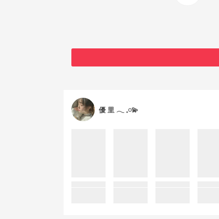
優 里 ‪‪𓂃 𓈒𓏸💫