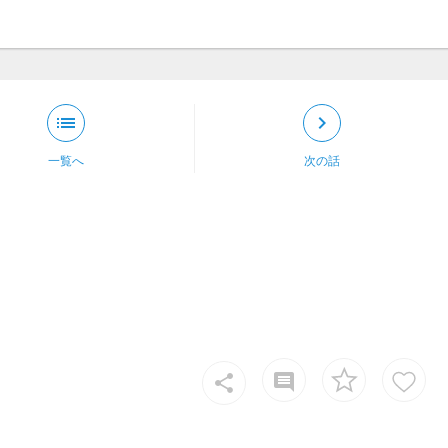
list
keyboard_arrow_right
一覧へ
次の話
insert_comment
share