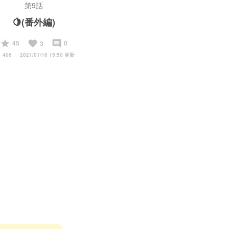
第9話
🍋(番外編)
start
favorite
insert_comment
45
0
3
y
406
2021/01/16 15:50 更新