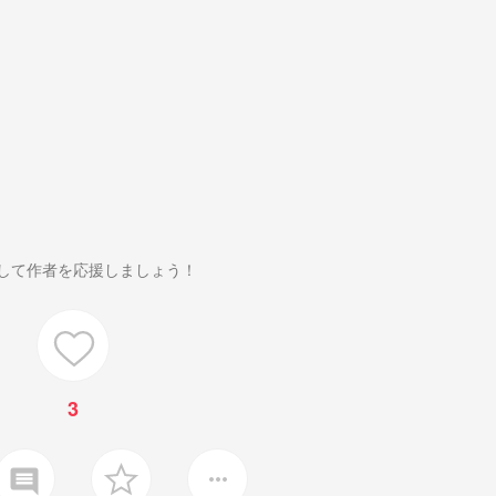
して作者を応援しましょう！
3
insert_comment
more_horiz