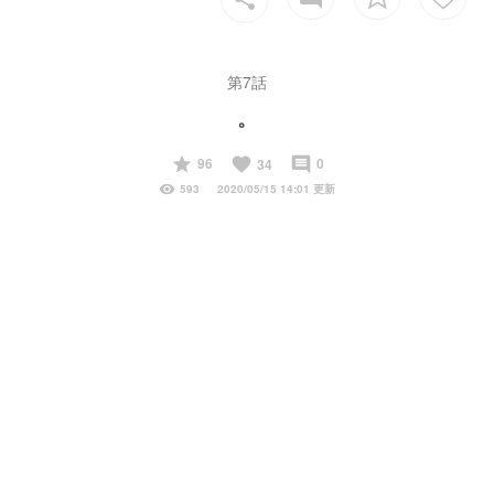
第7話
。
start
favorite
insert_comment
96
0
34
visibility
593
2020/05/15 14:01 更新