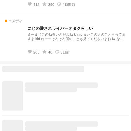
grade
412
290
4時間前
favorite
update
コメディ
にじの愛されライバーオタクらしい
えーまじこのね尊いんだよね knmc またこの人のこと言ってま
すよ kid ねーーそろそろ僕のことも見てくださいよお fw なー
やっぱりその人のほうがええん？ kzh あいつばっか見るのなん
か嫌なんだけど kgm 今度私とコラボしましょう！ kne 別にい
いけど 僕の前では見ないで 初夢主ライバー編！！ 他の方の口
grade
205
46
3日前
favorite
update
調が掴め次第登場させていこうかなと思っております こちら
完結編ではないと思います 完結編にするとしたら番外編が出
てくると思います それは‎私のやる気次第！ 頑張るので すぽら
お気に入り いいね こめんと で応援してくださると嬉しいで
す！ どうか暖かい目でご覧下さい そしてなにかしていた場合
はコメントにて優しくお願いします この小説ROF-MAO4人で
登場となります地雷の方は🔙お願いいたします