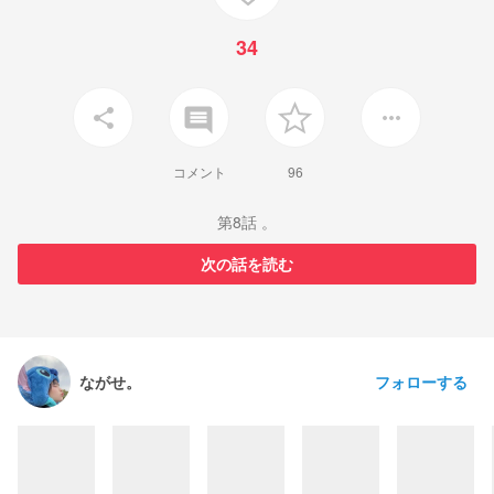
34
insert_comment
share
more_horiz
コメント
96
第8話 。
次の話を読む
フォローする
ながせ。