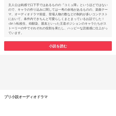
主人公は鈍感で口下手ではあるものの『コミュ障』というほどではない
ので、キャラの作り込みに関しては一考の余地があるものの、楽曲テー
マ、オーディオドラマ前提、登場人物の数などの制約が多いコンテスト
において、条件内できちんと可愛らしくまとまっているお話でした！
<br />転校生、幼馴染、親友といった王道ポジションのキャラたちがス
トーリーの中でそれぞれの役割を果たし、ハッピーな読後感に仕上がっ
ています。
小説を読む
プリ小説オーディオドラマ