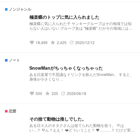
ノンジャンル
極楽蝶のトップに気に入られました
極楽蝶に気に入られた子 ヤンキーグループはその地域では知
らない人はいない グループ名は "極楽蝶" だがその地域には他
にも有名なグループがいた BEASTとNights 平和だった私の暮
らしは 一気に変化していった＿＿＿ SnowMan main
grade
18,499
2,425
2020/12/12
favorite
update
ノート
SnowManがちっちゃくなっちゃった
ある日楽屋で不思議なドリンクを飲んだSnowMan。 すると、
身体が小さくなり…
grade
500
220
2026/06/18
favorite
update
恋愛
その捨て動物は推しでした。
ある日４人のオタクさんは捨てられた動物を拾う。 💛は
い…？ 💚ん？ええ！ ❤️どういうこと？ 🖤………？ だけど実は
その動物とは… 推しでした（だてなべですご了承下さい、ち
ょと18要素あるかも…？）