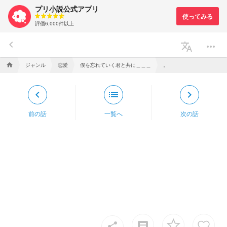
プリ小説公式アプリ
評価6,000件以上
keyboard_arrow_left
translate
more_horiz
ジャンル
恋愛
僕を忘れていく君と共に＿＿＿
。
home
keyboard_arrow_left
list
keyboard_arrow_right
前の話
一覧へ
次の話
insert_comment
share