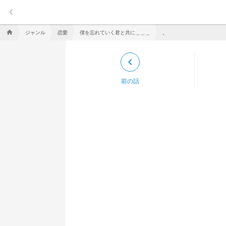
keyboard_arrow_left
ジャンル
恋愛
僕を忘れていく君と共に＿＿＿
。
home
keyboard_arrow_left
前の話