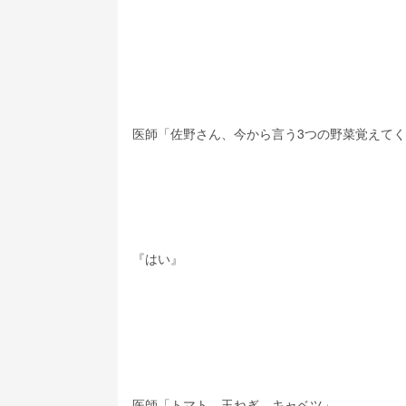
医師「佐野さん、今から言う3つの野菜覚えて
『はい』
医師「トマト、玉ねぎ、キャベツ」