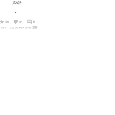
第8話
。
start
favorite
insert_comment
96
0
31
y
554
2020/05/15 09:59 更新