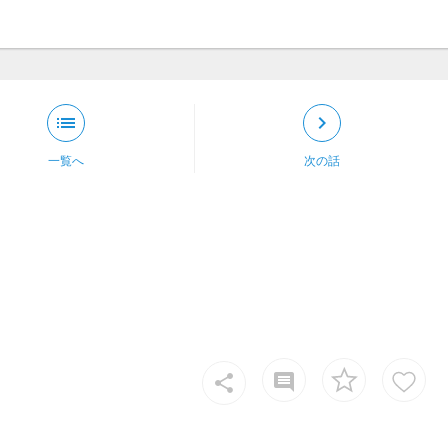
list
keyboard_arrow_right
一覧へ
次の話
insert_comment
share