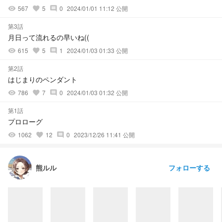
567
5
0
2024/01/01 11:12 公開
visibility
favorite
comment
第3話
月日って流れるの早いね((
615
5
1
2024/01/03 01:33 公開
visibility
favorite
comment
第2話
はじまりのペンダント
786
7
0
2024/01/03 01:32 公開
visibility
favorite
comment
第1話
プロローグ
1062
12
0
2023/12/26 11:41 公開
visibility
favorite
comment
フォローする
熊ルル