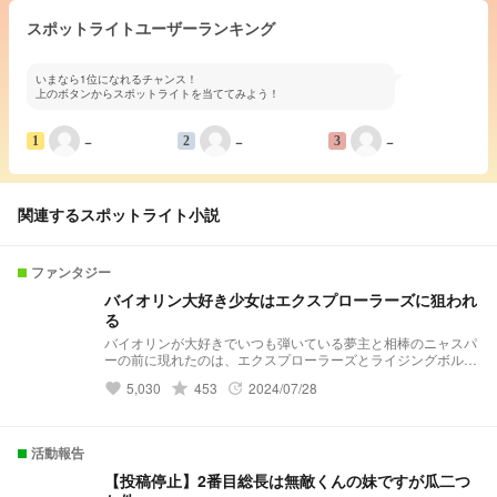
スポットライトユーザーランキング
いまなら1位になれるチャンス！
上のボタンからスポットライトを当ててみよう！
−
−
−
1
2
3
関連するスポットライト小説
ファンタジー
バイオリン大好き少女はエクスプローラーズに狙われ
る
バイオリンが大好きでいつも弾いている夢主と相棒のニャスパ
ーの前に現れたのは、エクスプローラーズとライジングボルテ
ッカーズ！？ 第1章 始まりの旋律 第2章 記憶とバイオリンの秘
5,030
grade
453
2024/07/28
favorite
update
密 第3章 5大魔族を探して 第4章 救うために 4.5章 明日へ続く
物語 第5章 まだ誰も明日を知らない
活動報告
【投稿停止】2番目総長は無敵くんの妹ですが瓜二つ