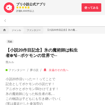
プリ小説公式アプリ
評価6,000件以上
keyboard_arrow_left
【小説20作目記念】氷の魔術師は転生者❄️🫧─ポケモンの世界で─
ジャンル
ファンタジー
home
完結
【小説20作目記念】氷の魔術師は転生
者❄️🫧─ポケモンの世界で─
熊ルル
ファンタジー
夢小説
永遠のその先へ
wb_incandescent
小説20作目いったー！ってことで
記念としてポケモンの小説だす！
アニポケとポケモンSVかけてます！
氷の魔術師になった転生者の私…
この物語は子どもにも引き継いでいく
(実は最近だした参加型の