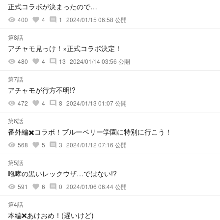
正式コラボが決まったので…
400
4
1
2024/01/15 06:58 公開
visibility
favorite
comment
第8話
アチャモ見っけ！×正式コラボ決定！
480
4
13
2024/01/14 03:56 公開
visibility
favorite
comment
第7話
アチャモが行方不明!?
472
4
8
2024/01/13 01:07 公開
visibility
favorite
comment
第6話
番外編✖️コラボ！ブルーベリー学園に特別に行こう！
568
5
3
2024/01/12 07:16 公開
visibility
favorite
comment
第5話
咆哮の黒いレックウザ…ではない!?
591
6
0
2024/01/06 06:44 公開
visibility
favorite
comment
第4話
本編❌あけおめ！(遅いけど)