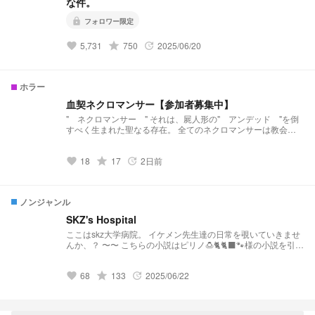
な件。
lock
フォロワー限定
5,731
grade
750
2025/06/20
favorite
update
ホラー
血契ネクロマンサー【参加者募集中】
" ネクロマンサー " それは、屍人形の" アンデッド "を倒
すべく生まれた聖なる存在。 全てのネクロマンサーは教会に
在り、 ネクロマンサーの素質を持った者は教会への加入を義
務付けられ、 その身が滅ぶまで戦いを求められる。 そんな過
18
grade
17
2日前
酷な運命を背負ったネクロマンサー達は、 何を思い、 何を
favorite
update
背負い、 何を感じて、 この戦いに身を投げるのか＿＿＿＿
＿ たとえ離れ離れになっても たとえこの身が滅んでも たとえ
全てを失っても 僕は貴方を忘れない。 この印に誓って＿＿＿
ノンジャンル
＿
SKZ's Hospital
ここはskz大学病院。 イケメン先生達の日常を覗いていきませ
んか、？ 〜〜 こちらの小説はピリノ🍮🐈🐈‍⬛🐾様の小説を引き
継いだ作品となっております。 そのため、設定などを引用さ
せていただいております。 リクエスト募集中…！ メンバーの
68
grade
133
2025/06/22
体調不良から診察まで…… 基本的にどんなリクエストもお待
favorite
update
ちしております。 ぴりの🍮🐈‍⬛🐈🐾ちゃん
https://novel.prcm.jp/user/a0DUL2nmGHTS9z7jVF61RelTRdu
1