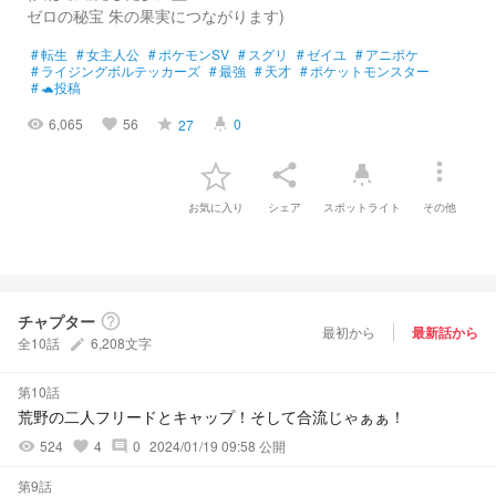
ゼロの秘宝 朱の果実につながります)
#
転生
#
女主人公
#
ポケモンSV
#
スグリ
#
ゼイユ
#
アニポケ
#
ライジングボルテッカーズ
#
最強
#
天才
#
ポケットモンスター
#
🐢投稿
6,065
56
0
27
visibility
favorite
grade
highlight
more_vert
share
highlight
お気に入り
シェア
スポットライト
その他
チャプター
help_outline
最初から
最新話から
全10話
6,208文字
create
第10話
荒野の二人フリードとキャップ！そして合流じゃぁぁ！
524
4
0
2024/01/19 09:58 公開
visibility
favorite
comment
第9話