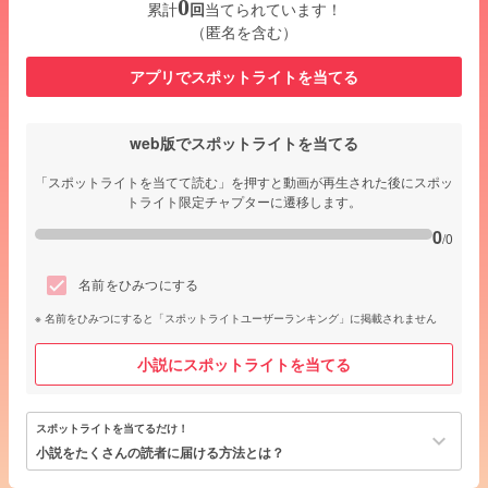
0
累計
回
当てられています！
（匿名を含む）
アプリでスポットライトを当てる
web版でスポットライトを当てる
「スポットライトを当てて読む」を押すと動画が再生された後にスポッ
トライト限定チャプターに遷移します。
0
/0
名前をひみつにする
名前をひみつにすると「スポットライトユーザーランキング」に掲載されません
小説にスポットライトを当てる
スポットライトを当てるだけ！
keyboard_arrow_down
小説をたくさんの読者に届ける方法とは？